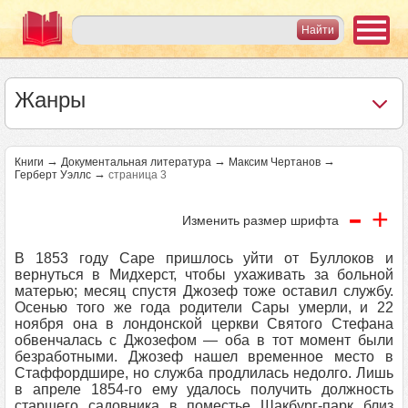
Жанры
→
→
→
Книги
Документальная литература
Максим Чертанов
→
Герберт Уэллс
страница 3
-
+
Изменить размер шрифта
В 1853 году Саре пришлось уйти от Буллоков и
вернуться в Мидхерст, чтобы ухаживать за больной
матерью; месяц спустя Джозеф тоже оставил службу.
Осенью того же года родители Сары умерли, и 22
ноября она в лондонской церкви Святого Стефана
обвенчалась с Джозефом — оба в тот момент были
безработными. Джозеф нашел временное место в
Стаффордшире, но служба продлилась недолго. Лишь
в апреле 1854-го ему удалось получить должность
старшего садовника в поместье Шакбург-парк близ