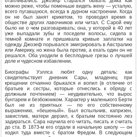
отапливались. Джозеф старался бывать дома как
можно реже, чтобы поменьше видеть жену — усталую,
всего пугавшуюся, всегда в дурном настроении. Когда
он не был занят крикетом, то проводил время в
обществе других лавочников или читал. С Сарой ему
было не о чем разговаривать; она, у которой в 40 лет
уже выпадали зубы и поседели волосы, сидела в
темной комнате и пришивала кривые заплатки на
одежду. Джозеф порывался эмигрировать в Австралию
или Америку, но жена была против, а ехать один он не
решался. Оба уходили в бесплодные грезы о лучшей
доле и чудесном избавлении.
Биографы Уэллса любят одну деталь: как
свидетельствует дневник Сары, младенец при
крещении отчаянно брыкался и вопил (в отличие от
братьев и сестры, которые отнеслись к обряду с
должным почтением) — неудивительно, что вырос
бунтарем и безбожником. Характер у маленького Берти
был не из приятных — по его собственному
выражению, «бешеный». Был вспыльчив, капризен,
завистлив, матери дерзил, к братьям постоянно лез
задираться. Сара научила его читать, писать и считать
до ста. В 1873-м его отдали в начальную школу — он
ходил туда вместе с братом Фредом. В следующем