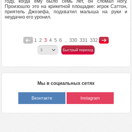
году, когда ему было семь лет, он сломал ногу.
Произошло это на крикетной площадке: игрок Саттон,
приятель Джозефа, подхватил малыша на руки и
неудачно его уронил.
1
2
3
4
5
6
330
331
332
...
Быстрый переход
Мы в социальных сетях
Вконтакте
Instagram