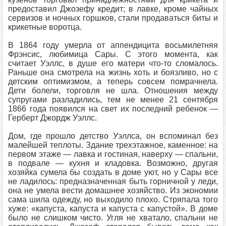
предоставил Джозефу кредит; в лавке, кроме чайных
сервизов и ночных горшков, стали продаваться биты и
крикетные воротца.
В 1864 году умерла от аппендицита восьмилетняя
Фрэнсис, любимица Сары. С этого момента, как
считает Уэллс, в душе его матери что-то сломалось.
Раньше она смотрела на жизнь хоть и боязливо, но с
детским оптимизмом, а теперь совсем помрачнела.
Дети болели, торговля не шла. Отношения между
супругами разладились, тем не менее 21 сентября
1866 года появился на свет их последний ребенок —
Герберт Джордж Уэллс.
Дом, где прошло детство Уэллса, он вспоминал без
малейшей теплоты. Здание трехэтажное, каменное: на
первом этаже — лавка и гостиная, наверху — спальни,
в подвале — кухня и кладовка. Возможно, другая
хозяйка сумела бы создать в доме уют, но у Сары все
не ладилось: предназначенная быть горничной у леди,
она не умела вести домашнее хозяйство. Из экономии
сама шила одежду, но выходило плохо. Стряпала того
хуже: «капуста, капуста и капуста с капустой». В доме
было не слишком чисто. Угля не хватало, спальни не