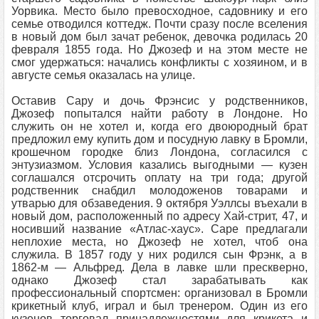
Уорвика. Место было превосходное, садовнику и его
семье отводился коттедж. Почти сразу после вселения
в новый дом был зачат ребенок, девочка родилась 20
февраля 1855 года. Но Джозеф и на этом месте не
смог удержаться: начались конфликты с хозяином, и в
августе семья оказалась на улице.
Оставив Сару и дочь Фрэнсис у родственников,
Джозеф попытался найти работу в Лондоне. Но
служить он не хотел и, когда его двоюродный брат
предложил ему купить дом и посудную лавку в Бромли,
крошечном городке близ Лондона, согласился с
энтузиазмом. Условия казались выгодными — кузен
соглашался отсрочить оплату на три года; другой
родственник снабдил молодоженов товарами и
утварью для обзаведения. 9 октября Уэллсы въехали в
новый дом, расположенный по адресу Хай-стрит, 47, и
носивший название «Атлас-хаус». Саре предлагали
неплохие места, но Джозеф не хотел, чтоб она
служила. В 1857 году у них родился сын Фрэнк, а в
1862-м — Альфред. Дела в лавке шли прескверно,
однако Джозеф стал зарабатывать как
профессиональный спортсмен: организовал в Бромли
крикетный клуб, играл и был тренером. Один из его
кузенов торговал принадлежностями для крикета и