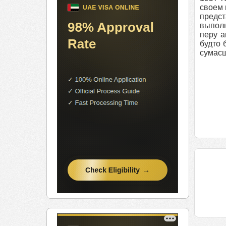
своем 
предст
выполн
перу а
будто 
сумасш