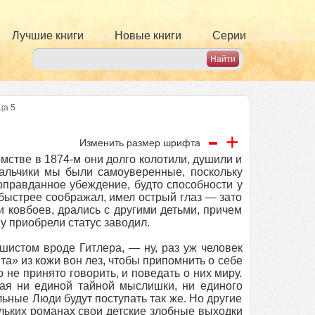
Лучшие книги
Новые книги
Серии
ца 5
-
+
Изменить размер шрифта
омстве в 1874-м они долго колотили, душили и
«Мальчики мы были самоуверенные, поскольку
оправданное убеждение, будто способности у
быстрее соображал, имел острый глаз — зато
 ковбоев, дрались с другими детьми, причем
у приобрели статус заводил.
шистом вроде Гитлера, — ну, раз уж человек
та» из кожи вон лез, чтобы припомнить о себе
 не принято говорить, и поведать о них миру.
кая ни единой тайной мыслишки, ни единого
льные Люди будут поступать так же. Но другие
льких романах свои детские злобные выходки