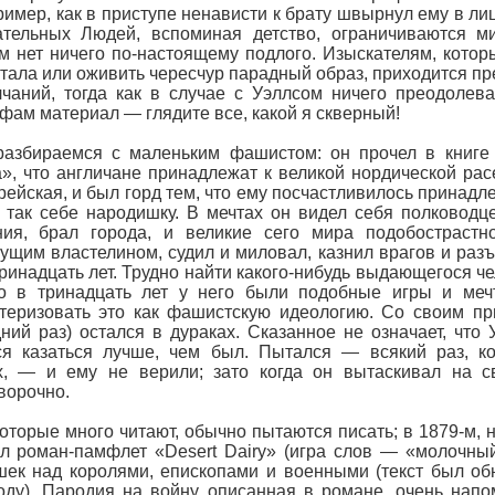
имер, как в приступе ненависти к брату швырнул ему в ли
ательных Людей, вспоминая детство, ограничиваются м
м нет ничего по-настоящему подлого. Изыскателям, которы
тала или оживить чересчур парадный образ, приходится 
чаний, тогда как в случае с Уэллсом ничего преодолев
фам материал — глядите все, какой я скверный!
разбираемся с маленьким фашистом: он прочел в книге 
», что англичане принадлежат к великой нордической расе
рейская, и был горд тем, что ему посчастливилось принадле
 так себе народишку. В мечтах он видел себя полководц
ния, брал города, и великие сего мира подобострастн
ущим властелином, судил и миловал, казнил врагов и разъ
ринадцать лет. Трудно найти какого-нибудь выдающегося ч
то в тринадцать лет у него были подобные игры и меч
теризовать это как фашистскую идеологию. Со своим пр
ний раз) остался в дураках. Сказанное не означает, чт
ся казаться лучше, чем был. Пытался — всякий раз, к
, — и ему не верили; зато когда он вытаскивал на св
ворочно.
которые много читают, обычно пытаются писать; в 1879-м, 
л роман-памфлет «Desert Dairy» (игра слов — «молочны
ек над королями, епископами и военными (текст был об
оду). Пародия на войну, описанная в романе, очень нап