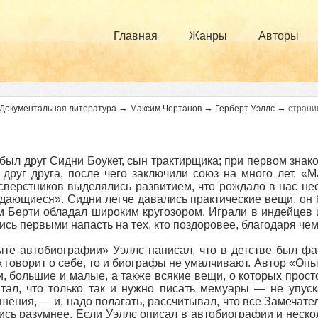
Главная
Жанры
Авторы
→
→
→
Документальная литература
Максим Чертанов
Герберт Уэллс
страни
 был друг Сидни Боукет, сын трактирщика; при первом знак
 друг друга, после чего заключили союз на много лет. 
сверстников выделялись развитием, что рождало в нас не
дающиеся». Сидни легче давались практические вещи, он 
м Берти обладал широким кругозором. Играли в индейцев и
ись первыми напасть на тех, кто поздоровее, благодаря чем
те автобиографии» Уэллс написал, что в детстве был фа
к говорит о себе, то и биографы не умалчивают. Автор «Опы
и, большие и малые, а также всякие вещи, о которых просто
тал, что только так и нужно писать мемуары — не упус
шения, — и, надо полагать, рассчитывал, что все Замечате
ись разумнее. Если Уэллс описал в автобиографии и неско