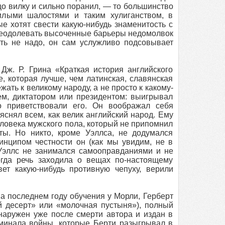
цо вилку и сильно поранил, — то большинство
илыми шалостями и таким хулиганством, в
е хотят свести какую-нибудь знаменитость с
преодолевать высоченные барьеры недомолвок
ать не надо, он сам услужливо подсовывает
Дж. Р. Грина «Краткая история английского
, которая лучше, чем латинская, славянская
жать к великому народу, а не просто к какому-
ем, диктатором или президентом: выигрывал
о приветствовали его. Он воображал себя
яснял всем, как велик английский народ. Ему
еловека мужского пола, который не припомнил
ты. Но никто, кроме Уэллса, не додумался
инципом честности он (как мы увидим, не в
о Уэллс не занимался самооправданиями и не
огда речь заходила о вещах по-настоящему
ет какую-нибудь противную чепуху, верили
на последнем году обучения у Морли, Герберт
й десерт» или «молочная пустыня»), полный
наружен уже после смерти автора и издан в
оминала войны, которые Берти разыгрывал в