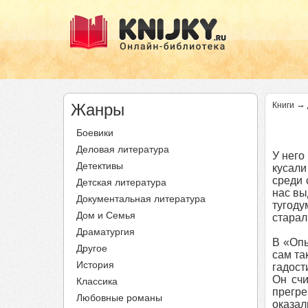
→
Жанры
Книги
Боевики
Деловая литература
У него
Детективы
кусали
среди 
Детская литература
нас вы
Документальная литература
тугоду
Дом и Семья
старал
Драматургия
В «Опы
Другое
сам та
История
гадост
Он счи
Классика
прегре
Любовные романы
оказал