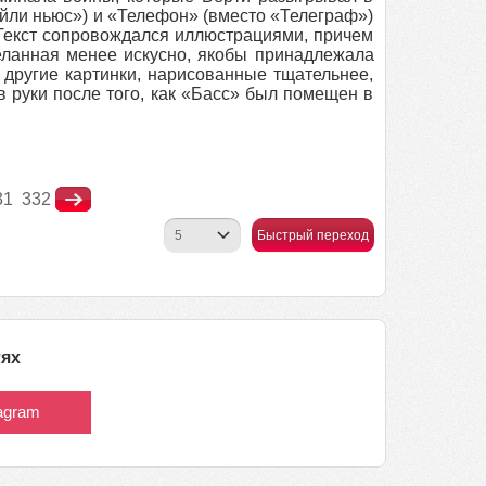
ейли ньюс») и «Телефон» (вместо «Телеграф»)
 Текст сопровождался иллюстрациями, причем
деланная менее искусно, якобы принадлежала
 другие картинки, нарисованные тщательнее,
в руки после того, как «Басс» был помещен в
31
332
Быстрый переход
тях
tagram