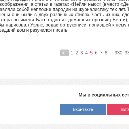
воображении, а статьи в газетах «Нейли ньюс» (вместо «Д
авляли собой неплохие пародии на журналистику тех лет.
ены они были в двух различных стилях: часть из них, с
втора по имени Басс (одно из домашних прозвищ Берти);
бы нарисовал Уэллс, редактор рукописи, попавшей к нему 
едший дом и разучился писать.
1
2
3
4
5
6
7
8
330
3
...
Мы в социальных се
Вконтакте
Ins