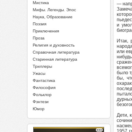
Мистика
— напр
Замеч
Мифы. Легенды. Эпос
которо
Наука, Образование
пьедес
Поэзия
и умол
биогра
Приключения
Проза
Итак, 
Религия и духовность
народа
или ев
Справочная литература
нибудь
Старинная литература
сраже
Триллеры
всемог
было т
Ужасы
бы, ч
Фантастика
охарак
Философия
послед
пытал
Фольклор
дурных
Фэнтези
безого
Юмор
Дети, 
сочини
насмеш
1957 г