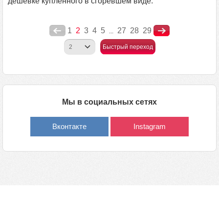
дешевке купленного в сгоревшем виде.
1
2
3
4
5
27
28
29
...
Быстрый переход
Мы в социальных сетях
Вконтакте
Instagram