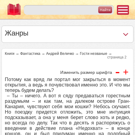
Жанры
→
→
→
→
Книги
Фантастика
Андрей Величко
Гости незваные
страница 2
-
+
Изменить размер шрифта
Потому как вряд ли портал мог закрыться в момент
открытия, а ведь я почувствовал именно это. И что мы
теперь будем делать?
– Ты – ничего. А вот я сяду предаваться горестным
раздумьям – и как там, на далеком острове Гран-
Канария, чувствуют себя мои кошки? Небось скучают.
Но поездку придется отложить, это мне интуиция
подсказывает, а она у меня берет слово хоть и редко,
но всегда по делу. Так что в десять я распоряжусь о
введении в действие плана «Недохват» – в конце
концов, он и был придуман именно на подобный