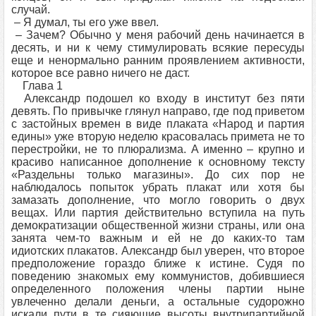
случай.
– Я думал, ты его уже ввел.
– Зачем? Обычно у меня рабочий день начинается в
десять, и ни к чему стимулировать всякие пересуды
еще и ненормально ранним проявлением активности,
которое все равно ничего не даст.
Глава 1
Александр подошел ко входу в институт без пяти
девять. По привычке глянул направо, где под приветом
с застойных времен в виде плаката «Народ и партия
едины» уже вторую неделю красовалась примета не то
перестройки, не то плюрализма. А именно – крупно и
красиво написанное дополнение к основному тексту
«Раздельны только магазины». До сих пор не
наблюдалось попыток убрать плакат или хотя бы
замазать дополнение, что могло говорить о двух
вещах. Или партия действительно вступила на путь
демократизации общественной жизни страны, или она
занята чем-то важным и ей не до каких-то там
идиотских плакатов. Александр был уверен, что второе
предположение гораздо ближе к истине. Судя по
поведению знакомых ему коммунистов, добившиеся
определенного положения члены партии ныне
увлеченно делали деньги, а остальные судорожно
искали пути в те сияющие высоты внутрипартийной