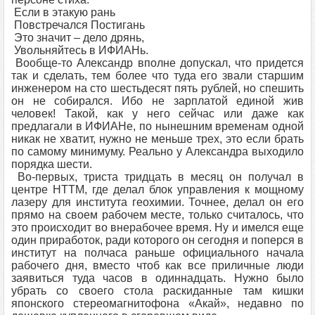
Если в этакую рань
Повстречался Постигань
Это значит – дело дрянь,
Увольняйтесь в ИФИАНь.
Вообще-то Александр вполне допускал, что придется
так и сделать, тем более что туда его звали старшим
инженером на сто шестьдесят пять рублей, но спешить
он не собирался. Ибо не зарплатой единой жив
человек! Такой, как у него сейчас или даже как
предлагали в ИФИАНе, по нынешним временам одной
никак не хватит, нужно не меньше трех, это если брать
по самому минимуму. Реально у Александра выходило
порядка шести.
Во-первых, триста тридцать в месяц он получал в
центре НТТМ, где делал блок управления к мощному
лазеру для института геохимии. Точнее, делал он его
прямо на своем рабочем месте, только считалось, что
это происходит во внерабочее время. Ну и имелся еще
один приработок, ради которого он сегодня и поперся в
институт на полчаса раньше официального начала
рабочего дня, вместо чтоб как все приличные люди
заявиться туда часов в одиннадцать. Нужно было
убрать со своего стола раскиданные там кишки
японского стереомагнитофона «Акай», недавно по