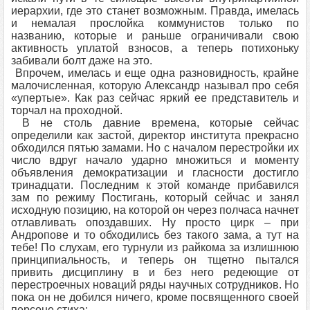
иерархии, где это станет возможным. Правда, имелась
и немалая прослойка коммунистов только по
названию, которые и раньше ограничивали свою
активность уплатой взносов, а теперь потихоньку
забивали болт даже на это.
Впрочем, имелась и еще одна разновидность, крайне
малочисленная, которую Александр называл про себя
«упертые». Как раз сейчас яркий ее представитель и
торчал на проходной.
В не столь давние времена, которые сейчас
определили как застой, директор института прекрасно
обходился пятью замами. Но с началом перестройки их
число вдруг начало ударно множиться и моменту
объявления демократизации и гласности достигло
тринадцати. Последним к этой команде прибавился
зам по режиму Постигань, который сейчас и занял
исходную позицию, на которой он через полчаса начнет
отлавливать опоздавших. Ну просто цирк – при
Андропове и то обходились без такого зама, а тут на
тебе! По слухам, его турнули из райкома за излишнюю
принципиальность, и теперь он тщетно пытался
привить дисциплину в и без него редеющие от
перестроечных новаций ряды научных сотрудников. Но
пока он не добился ничего, кроме посвященного своей
персоне стиха: