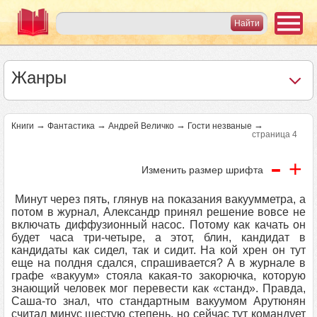
Жанры
→
→
→
→
Книги
Фантастика
Андрей Величко
Гости незваные
страница 4
-
+
Изменить размер шрифта
Минут через пять, глянув на показания вакуумметра, а
потом в журнал, Александр принял решение вовсе не
включать диффузионный насос. Потому как качать он
будет часа три-четыре, а этот, блин, кандидат в
кандидаты как сидел, так и сидит. На кой хрен он тут
еще на полдня сдался, спрашивается? А в журнале в
графе «вакуум» стояла какая-то закорючка, которую
знающий человек мог перевести как «станд». Правда,
Саша-то знал, что стандартным вакуумом Арутюнян
считал минус шестую степень, но сейчас тут командует