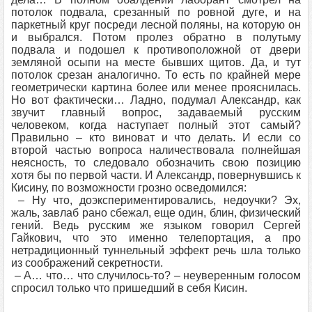
потолок подвала, срезанный по ровной дуге, и на
паркетный круг посреди лесной поляны, на которую он
и выбрался. Потом пролез обратно в полутьму
подвала и подошел к противоположной от двери
земляной осыпи на месте бывших щитов. Да, и тут
потолок срезан аналогично. То есть по крайней мере
геометрически картина более или менее прояснилась.
Но вот фактически… Ладно, подумал Александр, как
звучит главный вопрос, задаваемый русским
человеком, когда наступает полный этот самый?
Правильно – кто виноват и что делать. И если со
второй частью вопроса наличествовала полнейшая
неясность, то следовало обозначить свою позицию
хотя бы по первой части. И Александр, повернувшись к
Кисину, по возможности грозно осведомился:
– Ну что, доэкспериментировались, недоучки? Эх,
жаль, завлаб рано сбежал, еще один, блин, физический
гений. Ведь русским же языком говорил Сергей
Гайкович, что это именно телепортация, а про
нетрадиционный туннельный эффект речь шла только
из соображений секретности.
– А… что… что случилось-то? – неуверенным голосом
спросил только что пришедший в себя Кисин.