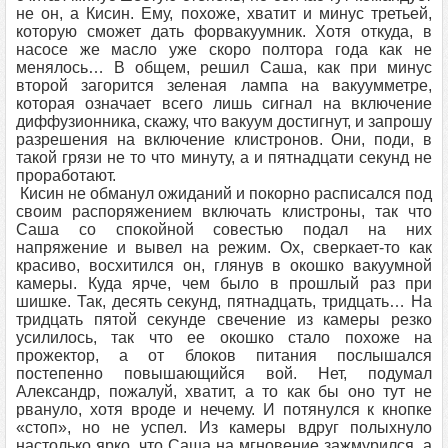
не он, а Кисин. Ему, похоже, хватит и минус третьей,
которую сможет дать форвакуумник. Хотя откуда, в
насосе же масло уже скоро полтора года как не
менялось… В общем, решил Саша, как при минус
второй загорится зеленая лампа на вакуумметре,
которая означает всего лишь сигнал на включение
диффузионника, скажу, что вакуум достигнут, и запрошу
разрешения на включение клистронов. Они, поди, в
такой грязи не то что минуту, а и пятнадцати секунд не
проработают.
Кисин не обманул ожиданий и покорно расписался под
своим распоряжением включать клистроны, так что
Саша со спокойной совестью подал на них
напряжение и вывел на режим. Ох, сверкает-то как
красиво, восхитился он, глянув в окошко вакуумной
камеры. Куда ярче, чем было в прошлый раз при
шишке. Так, десять секунд, пятнадцать, тридцать… На
тридцать пятой секунде свечение из камеры резко
усилилось, так что ее окошко стало похоже на
прожектор, а от блоков питания послышался
постепенно повышающийся вой. Нет, подумал
Александр, пожалуй, хватит, а то как бы оно тут не
рвануло, хотя вроде и нечему. И потянулся к кнопке
«стоп», но не успел. Из камеры вдруг полыхнуло
настолько ярко, что Саша на мгновение зажмурился, а