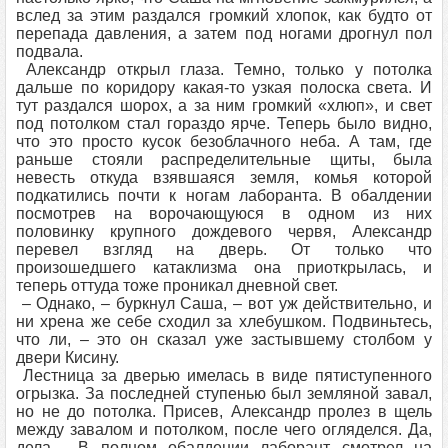
вслед за этим раздался громкий хлопок, как будто от
перепада давления, а затем под ногами дрогнул пол
подвала.
Александр открыл глаза. Темно, только у потолка
дальше по коридору какая-то узкая полоска света. И
тут раздался шорох, а за ним громкий «хлюп», и свет
под потолком стал гораздо ярче. Теперь было видно,
что это просто кусок безоблачного неба. А там, где
раньше стояли распределительные щиты, была
невесть откуда взявшаяся земля, комья которой
подкатились почти к ногам лаборанта. В обалдении
посмотрев на ворочающуюся в одном из них
половинку крупного дождевого червя, Александр
перевел взгляд на дверь. От только что
произошедшего катаклизма она приоткрылась, и
теперь оттуда тоже проникал дневной свет.
– Однако, – буркнул Саша, – вот уж действительно, и
ни хрена же себе сходил за хлебушком. Подвиньтесь,
что ли, – это он сказал уже застывшему столбом у
двери Кисину.
Лестница за дверью имелась в виде пятиступенного
огрызка. За последней ступенью был земляной завал,
но не до потолка. Присев, Александр пролез в щель
между завалом и потолком, после чего огляделся. Да,
дела… В полном обалдении лаборант смотрел на