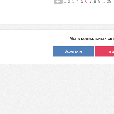
1
2
3
4
5
6
7
8
9
29
...
Мы в социальных се
Вконтакте
Ins