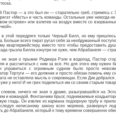
тоска.
 Пастор — а это был он — старательно греб, стремясь с Э
регат «Месть» и часть команды. Остальные уже никогда не
вом острове» или взлетев на воздух вместе со взорван
чкой».
 в этой передряге только Черный Билл, но ему пришлось
а. Больше всего пират ругал себя за необдуманный поступо
у квартирмейстеру, вместо того чтобы предоставить душ
сада грызла Билла изнутри не хуже, чем Абрабанеля — стра
 не зная о прыжке Роджера Рэли в водопад, Пастор сго
ля и рассчитаться с ним за все. Но для этого ему нужен 
и управиться с огромным судном было просто невозмо
атор Тортуги — его должник и просто обязан помочь ему с
ата не оставляла мысль о сокровищах. Если Дик добрался д
 уже у него! И не грех поделиться им со своим старым това
словом, ничего не зная о драме, разыгравшейся на Эсп
ем и командой. Фонтанчики брызг, поднимаемые коадьюторо
кую гладь. Он извлек из кармана подзорную трубу и прилож
 следуя неписаному закону всех моряков, развернул ло
ь до Абрабанеля, который к тому времени совершенно обе