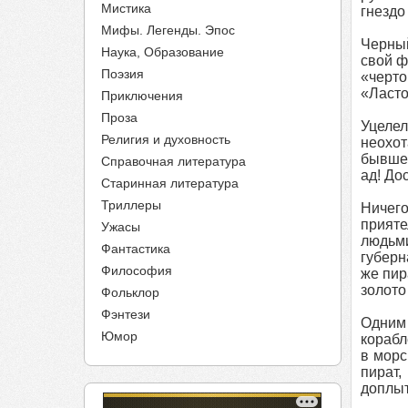
Мистика
гнездо 
Мифы. Легенды. Эпос
Черный
Наука, Образование
свой ф
Поэзия
«черто
«Ласто
Приключения
Проза
Уцелел
Религия и духовность
неохот
бывшем
Справочная литература
ад! До
Старинная литература
Триллеры
Ничего
прияте
Ужасы
людьм
Фантастика
губерн
Философия
же пир
золото
Фольклор
Фэнтези
Одним 
Юмор
корабл
в морс
пират,
доплыт