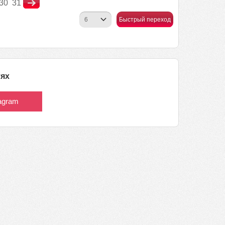
30
31
Быстрый переход
тях
tagram