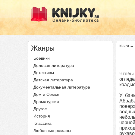
→
Жанры
Книги
Боевики
Деловая литература
Детективы
Чтобы
огляде
Детская литература
коадью
Документальная литература
Дом и Семья
У банк
Абраба
Драматургия
поверх
Другое
водны
История
неболь
черно
Классика
приход
Любовные романы
рукаво