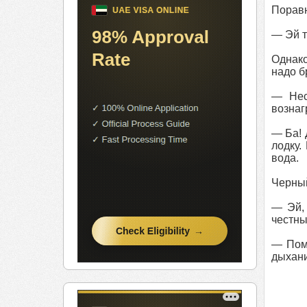
Поравн
— Эй т
Однако
надо б
— Нес
вознаг
— Ба! 
лодку.
вода.
Черный
— Эй, 
честны
— Поми
дыхани