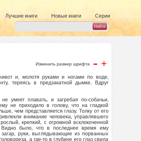
Лучшие книги
Новые книги
Серии
-
+
Изменить размер шрифта
живот и, молотя руками и ногами по воде,
нту, теряясь в предзакатной дымке. Вдруг
не умеет плавать, и загребая по-собачьи,
ему не приходило в голову, что на гладкой
ьше, чем представляется глазу. Толку от его
ривлекли внимание человека, управлявшего
ослый, крепкий, с огромной всклокоченной
 Видно было, что в последнее время ему
й загар, руки, выглядывающие из порванных
ловореза, а где-то в глубине его глаз свила