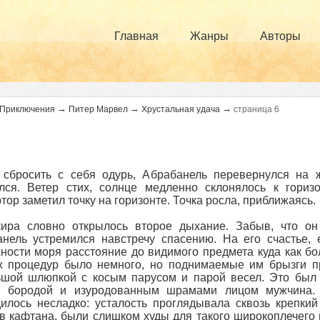
Главная
Жанры
Авторы
→
→
→
Приключения
Питер Марвел
Хрустальная удача
страница 6
 сбросить с себя одурь, Абрабанель перевернулся на 
лся. Ветер стих, солнце медленно склонялось к горизо
тор заметил точку на горизонте. Точка росла, приближаясь.
ира словно открылось второе дыхание. Забыв, что он 
нель устремился навстречу спасению. На его счастье, 
ности моря расстояние до видимого предмета куда как бол
х процедур было немного, но поднимаемые им брызги п
шой шлюпкой с косым парусом и парой весел. Это был р
й бородой и изуродованным шрамами лицом мужчина.
илось несладко: усталость проглядывала сквозь крепки
в кафтана, были слишком худы для такого широкоплечего го