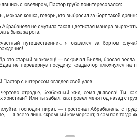
явшись с ювелиром, Пастор грубо поинтересовался:
ы, мокрая кошка, говори, кто выбросил за борт такой дрянн
 Абрабанеля не смутила такая цветистая манера выражатьс
рать быка за рога.
частный путешественник, я оказался за бортом случа
раждения!
Да это старый знакомец! — вскричал Билли, бросая весла 
 Едва не перевернув посудину, коадьютор плюхнулся на 
 Пастор с интересом оглядел свой улов.
чертово отродье, безбожный жид, семя дьявола! Ты, ка
х христиан? Или ты забыл, как провел меня год назад с гр
луйте, господин пират, — простонал Абрабанель, с труд
е, — я всего лишь скромный коммерсант, я сам пал тогда ж