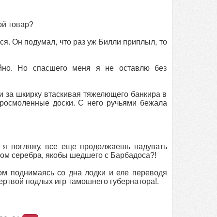
ой товар?
я. Он подумал, что раз уж Билли приплыл, то
йно. Но спасшего меня я не оставлю без
и за шкирку втаскивая тяжелющего банкира в
просмоленные доски. С него ручьями бежала
к я погляжу, все еще продолжаешь надувать
узом серебра, якобы шедшего с Барбадоса?!
ом поднимаясь со дна лодки и еле переводя
ертвой подлых игр тамошнего губернатора!.