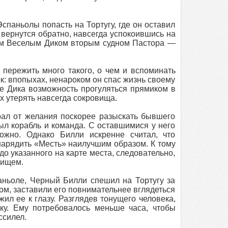
спаньолы попасть на Тортугу, где он оставил
 вернутся обратно, навсегда успокоившись на
ным Веселым Диком вторым судном Пастора —
 пережить много такого, о чем и вспоминать
к: впопыхах, ненароком он спас жизнь своему
е Дика возможность прогуляться прямиком в
х утерять навсегда сокровища.
рал от желания поскорее разыскать бывшего
был корабль и команда. С оставшимися у него
жно. Однако Билли искренне считал, что
нарядить «Месть» наилучшим образом. К тому
о указанного на карте места, следовательно,
рищем.
аньоле, Черный Билли спешил на Тортугу за
м, заставили его повнимательнее вглядеться
ил ее к глазу. Разглядев тонущего человека,
дку. Ему потребовалось меньше часа, чтобы
ссилел.