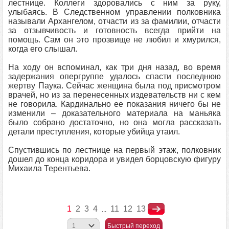
лестнице. Коллеги здоровались с ним за руку,
улыбаясь. В Следственном управлении полковника
называли Архангелом, отчасти из за фамилии, отчасти
за отзывчивость и готовность всегда прийти на
помощь. Сам он это прозвище не любил и хмурился,
когда его слышал.
На ходу он вспоминал, как три дня назад, во время
задержания опергруппе удалось спасти последнюю
жертву Паука. Сейчас женщина была под присмотром
врачей, но из за перенесенных издевательств ни с кем
не говорила. Кардинально ее показания ничего бы не
изменили – доказательного материала на маньяка
было собрано достаточно, но она могла рассказать
детали преступления, которые убийца утаил.
Спустившись по лестнице на первый этаж, полковник
дошел до конца коридора и увидел борцовскую фигуру
Михаила Терентьева.
1
2
3
4
11
12
13
...
Быстрый переход