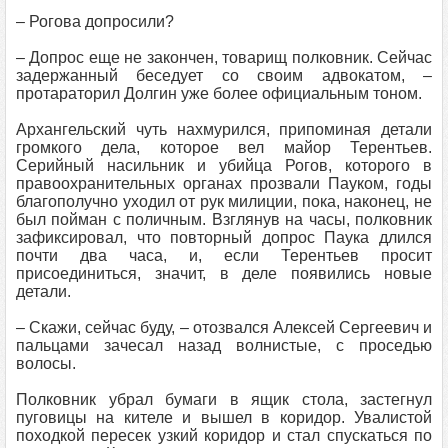
– Рогова допросили?
– Допрос еще не закончен, товарищ полковник. Сейчас
задержанный беседует со своим адвокатом, –
протараторил Долгин уже более официальным тоном.
Архангельский чуть нахмурился, припоминая детали
громкого дела, которое вел майор Терентьев.
Серийный насильник и убийца Рогов, которого в
правоохранительных органах прозвали Пауком, годы
благополучно уходил от рук милиции, пока, наконец, не
был пойман с поличным. Взглянув на часы, полковник
зафиксировал, что повторный допрос Паука длился
почти два часа, и, если Терентьев просит
присоединиться, значит, в деле появились новые
детали.
– Скажи, сейчас буду, – отозвался Алексей Сергеевич и
пальцами зачесал назад волнистые, с проседью
волосы.
Полковник убрал бумаги в ящик стола, застегнул
пуговицы на кителе и вышел в коридор. Увалистой
походкой пересек узкий коридор и стал спускаться по