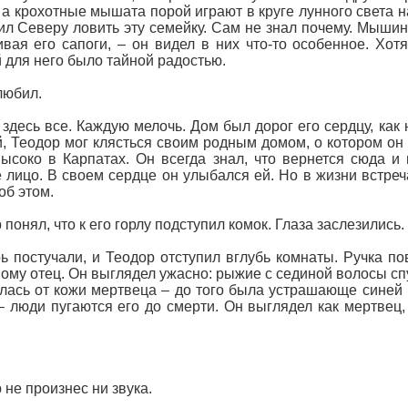
 а крохотные мышата порой играют в круге лунного света н
ил Северу ловить эту семейку. Сам не знал почему. Мышина
вая его сапоги, – он видел в них что-то особенное. Хот
 для него было тайной радостью.
любил.
здесь все. Каждую мелочь. Дом был дорог его сердцу, как 
, Теодор мог клясться своим родным домом, о котором он 
высоко в Карпатах. Он всегда знал, что вернется сюда и 
 лицо. В своем сердце он улыбался ей. Но в жизни встреч
об этом.
 понял, что к его горлу подступил комок. Глаза заслезились.
ь постучали, и Теодор отступил вглубь комнаты. Ручка по
ому отец. Он выглядел ужасно: рыжие с сединой волосы спу
лась от кожи мертвеца – до того была устрашающе синей 
– люди пугаются его до смерти. Он выглядел как мертвец, 
 не произнес ни звука.