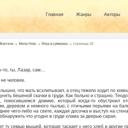
Главная
Жанры
Авторы
→
→
→
Фэнтези
Мила Нокс
Игра в сумерках
страница 28
ы-то, ты, Лазар, сам…
 не человек.
лышно, что мать всхлипывает, а отец тяжело ходит по комн
 унять бешеной скачки в груди. Как больно и страшно. Теодор
, покосившемся домике, который когда-то обустроил от
и, деревом и немного пылью, с птичьими перьями на балка
днее чего-либо на свете, каждая досочка и выступ на стена
обнаружить что угодно в груде хлама за дверью сарая.
ет ту семью мышей, которая таскает у него хлеб и другие 