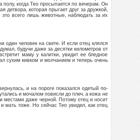
а полу, когда Тео просыпается по вечерам. Он
я детвора, которая прыгает друг за дружкой,
я это всего лишь животные, наблюдать за их
ни один человек на свете. И если отец клялся
думал, будучи даже за десятки километров от
встретит маму у калитки, увидит ее бледное
ал сухим кивком и молчанием и теперь очень
вернулась, и на пороге показался одетый по-
тались и мочалом повисли до плеч, а кожа не
и местами даже черной. Потому отец и носит
и мать тоже. Но сейчас Тео увидел, как отец