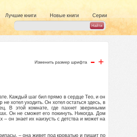
Лучшие книги
Новые книги
Серии
-
+
Изменить размер шрифта
ате. Каждый шаг бил прямо в сердце Тео, и он
 не хотел уходить. Он хотел остаться здесь, в
ец. В этой комнате, где пахнет звериными
х. Он не сможет его покинуть. Никогда. Дом
х – он знает их наизусть с детства и может на
припасы, – она живет под кроватью и пищит по