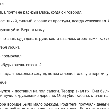
ти.
тца почти не раскрывались, когда он говорил.
лос, тихий, сиплый, словно от простуды, всегда успокаивал.
нужно уйти. Береги маму.
 не знал, куда девать руки, кисти казались огромными, как 
тебя любит.
 промолчал.
нибудь хочешь сказать?
выждал несколько секунд, потом склонил голову и перекинул
тебе.
нулся и поставил на пол сапоги. Теодор знал их. Они был
й мучил окружающие деревни. Отец убил кабана, стачал пар
ора вообще было мало одежды. Родители получали деньги т
вал рубашки отца, свисающие до колен. Когда-то даже н