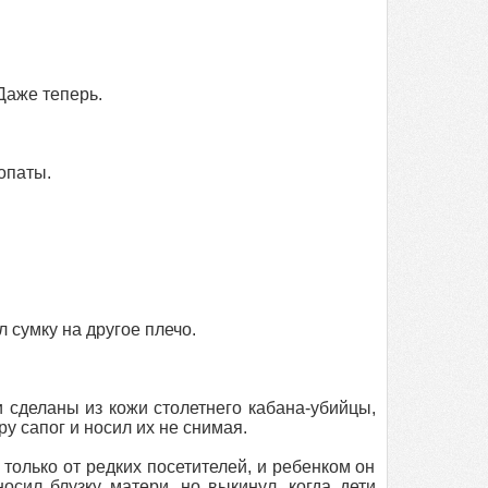
 Даже теперь.
лопаты.
 сумку на другое плечо.
и сделаны из кожи столетнего кабана-убийцы,
у сапог и носил их не снимая.
олько от редких посетителей, и ребенком он
осил блузку матери, но выкинул, когда дети