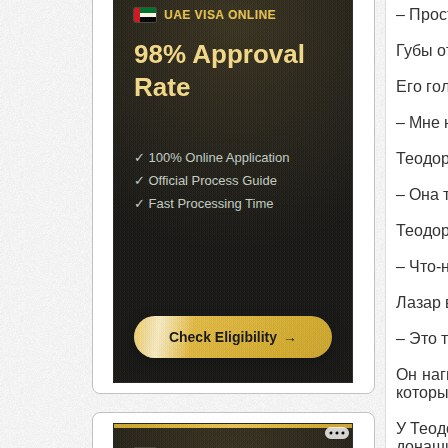
– Прос
Губы о
Его го
– Мне 
Теодор
– Она 
Теодор
– Что-
Лазар 
– Это 
Он наг
которы
У Теод
донаши