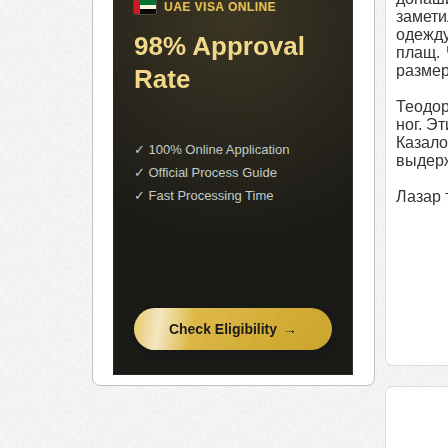
замети
одежду
плащ. 
размер
Теодор
ног. Э
Казало
выдерж
Лазар 