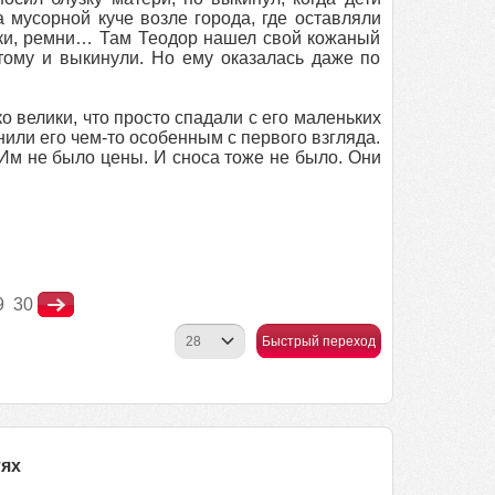
 мусорной куче возле города, где оставляли
тки, ремни… Там Теодор нашел свой кожаный
отому и выкинули. Но ему оказалась даже по
о велики, что просто спадали с его маленьких
енили его чем-то особенным с первого взгляда.
 Им не было цены. И сноса тоже не было. Они
9
30
Быстрый переход
тях