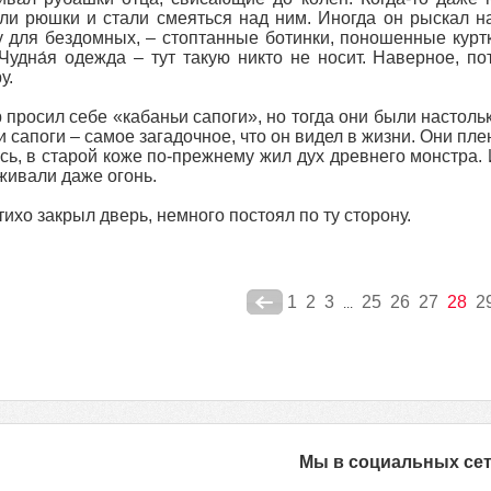
ли рюшки и стали смеяться над ним. Иногда он рыскал на
 для бездомных, – стоптанные ботинки, поношенные кур
Чудна́я одежда – тут такую никто не носит. Наверное, п
у.
 просил себе «кабаньи сапоги», но тогда они были настольк
ти сапоги – самое загадочное, что он видел в жизни. Они пл
сь, в старой коже по-прежнему жил дух древнего монстра.
ивали даже огонь.
тихо закрыл дверь, немного постоял по ту сторону.
1
2
3
25
26
27
28
2
...
Мы в социальных се