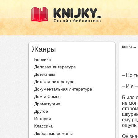
→
Жанры
Книги
Боевики
Деловая литература
Детективы
– Но т
Детская литература
– И я –
Документальная литература
Дом и Семья
Было с
не мог
Драматургия
старом
Другое
шкурам
История
ему ро
ощупь 
Классика
Любовные романы
Он зна