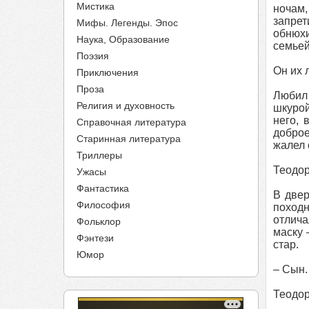
Мистика
ночам,
запрет
Мифы. Легенды. Эпос
обнюхи
Наука, Образование
семьей
Поэзия
Он их 
Приключения
Проза
Любил 
Религия и духовность
шкурой
него, 
Справочная литература
доброе
Старинная литература
жалел 
Триллеры
Теодор
Ужасы
Фантастика
В двер
Философия
походн
отлича
Фольклор
маску 
Фэнтези
стар.
Юмор
– Сын.
Теодор