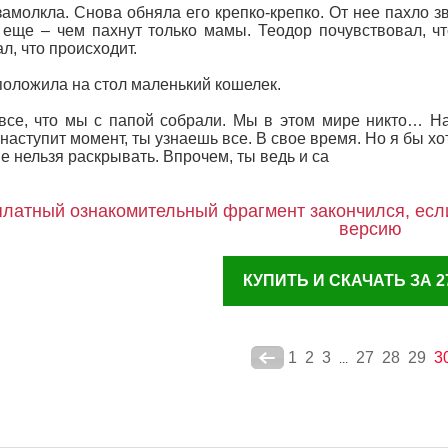
амолкла. Снова обняла его крепко-крепко. От нее пахло з
 еще – чем пахнут только мамы. Теодор почувствовал, чт
л, что происходит.
оложила на стол маленький кошелек.
все, что мы с папой собрали. Мы в этом мире никто… На
 наступит момент, ты узнаешь все. В свое время. Но я бы хот
е нельзя раскрывать. Впрочем, ты ведь и са
латный ознакомительный фрагмент закончился, если
версию
КУПИТЬ И СКАЧАТЬ ЗА 27
1
2
3
27
28
29
3
...