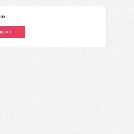
тях
tagram