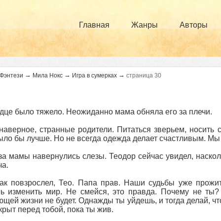
Главная
Жанры
Авторы
→
→
→
Фэнтези
Мила Нокс
Игра в сумерках
страница 30
дце было тяжело. Неожиданно мама обняла его за плечи.
наверное, странные родители. Питаться зверьем, носить 
ыло бы лучше. Но не всегда одежда делает счастливым. Мы в
за мамы навернулись слезы. Теодор сейчас увидел, наскол
ча.
ак повзрослел, Тео. Папа прав. Наши судьбы уже прожит
 изменить мир. Не смейся, это правда. Почему не ты? 
щей жизни не будет. Однажды ты уйдешь, и тогда делай, ч
крыт перед тобой, пока ты жив.