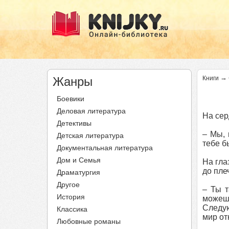
→
Жанры
Книги
Боевики
Деловая литература
На сер
Детективы
– Мы, 
Детская литература
тебе б
Документальная литература
Дом и Семья
На гла
до пле
Драматургия
Другое
– Ты т
История
можешь
Следую
Классика
мир от
Любовные романы