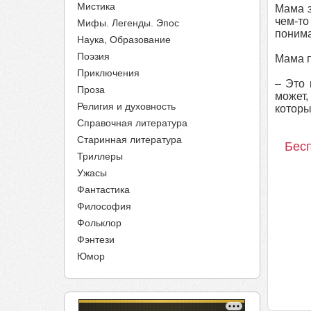
Мистика
Мама з
чем-то
Мифы. Легенды. Эпос
понима
Наука, Образование
Поэзия
Мама п
Приключения
– Это 
Проза
может,
Религия и духовность
которы
Справочная литература
Старинная литература
Бесп
Триллеры
Ужасы
Фантастика
Философия
Фольклор
Фэнтези
Юмор