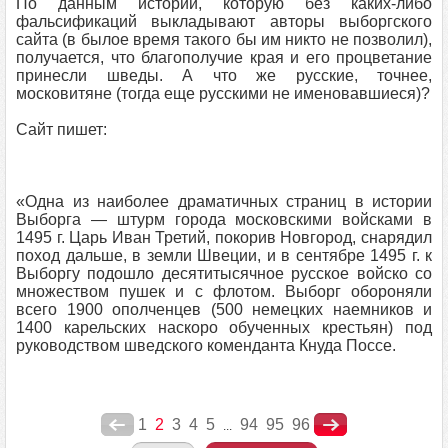
По данным истории, которую без каких-либо
фальсификаций выкладывают авторы выборгского
сайта (в былое время такого бы им никто не позволил),
получается, что благополучие края и его процветание
принесли шведы. А что же русские, точнее,
московитяне (тогда еще русскими не именовавшиеся)?
Сайт пишет:
«Одна из наиболее драматичных страниц в истории
Выборга — штурм города московскими войсками в
1495 г. Царь Иван Третий, покорив Новгород, снарядил
поход дальше, в земли Швеции, и в сентябре 1495 г. к
Выборгу подошло десятитысячное русское войско со
множеством пушек и с флотом. Выборг обороняли
всего 1900 ополченцев (500 немецких наемников и
1400 карельских наскоро обученных крестьян) под
руководством шведского коменданта Кнуда Поссе.
1
2
3
4
5
94
95
96
...