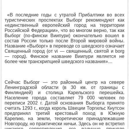
«В последние годы с утратой Прибалтики во всех
туристических проспектах Выборг рекомендуют как
«единственный европейский город на территории
Российской Федерации», что во многом верно, так как
Выборг (по-фински Виипури) окончательно вошел в
состав России только после Второй мировой войны.
Название «Выборг» в переводе со шведского означает
Священный город (от vi — священный, святой и borg
— город). Финское название Виипури является не
более чем транскрипцией шведского названия»…
Сейчас Выборг — это районный центр на севере
Ленинградской области (в 30 км. от границы с
Финляндией) и столица Карельского перешейка.
Население города составляет 79 000 человек по
переписи 2002 г. Датой основания Выборга принято
считать 1293 г., когда король Швеции Торгильс Кнутсон
предпринял третий крестовый поход в Южную
Карелию, на земли, теоретически принадлежавшие
Новгороду, но практически ничьи. Здесь он не встретил
никакого сопротивления, его радушно приняло