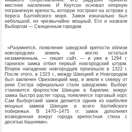
местное население. И Кнутсон основал опорную
пограничную крепость, которую построил на острове у
берега Балтийского моря. Замок изначально был
небольшой, но чрезвычайно мощный. Его и назвали
Выборгом — Священным городом.
«Разумеется, появление шведской крепости вблизи
новгородских земель не могло остаться
незамеченным, — пишет сайт, — и уже в 1294 г.
гарнизон замка отбил первый новгородский штурм.
Второе нападение новгородцев произошло в 1322 г.
После этого, в 1323 г., между Швецией и Новгородом
был заключен Ореховецкий мир, и земли к северу от
реки Сестра официально стали шведскими. Выборг
становится форпостом Швеции в Карелии, вокруг
замка быстро растет город, появляется торговый порт.
Сам Выборгский замок делается одним из наиболее
мощных замков Швеции и всего балтийского
побережья. В 1470–1475 гг. замок дополняет
возведенная вокруг города крепостная стена с
десятью башнями».