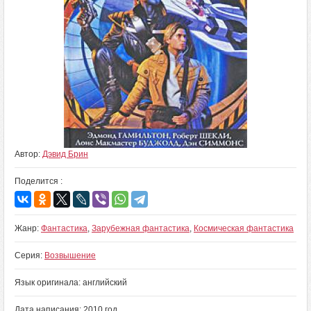
Автор:
Дэвид Брин
Поделится :
Жанр:
Фантастика
,
Зарубежная фантастика
,
Космическая фантастика
Серия:
Возвышение
Язык оригинала: английский
Дата написания: 2010 год