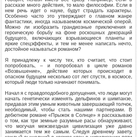
рассказе много действия, то мало философии. Если в
нем речь идет о науке, будут страдать характеры.
Особенно часто это утверждают о главном жанре
фантастики, иногда называемом космической оперой.
Можно ли изобразить грандиозные приключения и
героическую борьбу на фоне роскошных декораций
будущего, включающих взрывающиеся планеты и
яркие спецэффекты, и тем не менее написать нечто,
достойное называться романом?
Я принадлежу к числу тех, кто считает, что стоит
попробовать, – и попробовал в цикле романов
«Возвышение», действие которых происходит в
опасном будущем несколько сот лет спустя, в космосе,
который люди только начинают понимать.
Начал я с правдоподобного допущения, что люди могут
начать генетически изменять дельфинов и шимпанзе,
придавая этим умным животным завершающий толчок,
необходимый, чтобы стать нашими партнерами. В
дебютном романе «Прыжок в Солнце» я рассказываю
о том, как три земные разумные расы обнаруживают,
что могучая межзвездная цивилизация уже давно
занимается тем же самым. Следуя древнему завету,