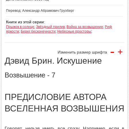
Перевод: Александр Абрамович Грузберг
Книги из этой серии:
Прыжок в солнце
;
Звёздный прилив
;
Война за возвышение
;
Риф
яркости
;
Берег бесконечности
;
Небесные просторы
;
-
+
Изменить размер шрифта
Дэвид Брин. Искушение
Возвышение - 7
ПРЕДИСЛОВИЕ АВТОРА
ВСЕЛЕННАЯ ВОЗВЫШЕНИЯ
Говорят, нельзя иметь все сразу. Например, если в