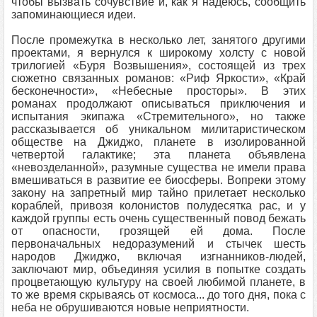
чтобы вызвать сочувствие и, как я надеюсь, сообщить
запоминающиеся идеи.
После промежутка в несколько лет, занятого другими
проектами, я вернулся к широкому холсту с новой
трилогией «Буря Возвышения», состоящей из трех
сюжетно связанных романов: «Риф Яркости», «Край
бесконечности», «Небесные просторы». В этих
романах продолжают описываться приключения и
испытания экипажа «Стремительного», но также
рассказывается об уникальном милитаристическом
обществе на Джиджо, планете в изолированной
четвертой галактике; эта планета объявлена
«невозделанной», разумные существа не имели права
вмешиваться в развитие ее биосферы. Вопреки этому
закону на запретный мир тайно прилетает несколько
кораблей, привозя колонистов полудесятка рас, и у
каждой группы есть очень существенный повод бежать
от опасности, грозящей ей дома. После
первоначальных недоразумений и стычек шесть
народов Джиджо, включая изгнанников‑людей,
заключают мир, объединяя усилия в попытке создать
процветающую культуру на своей любимой планете, в
то же время скрываясь от космоса... до того дня, пока с
неба не обрушиваются новые неприятности.