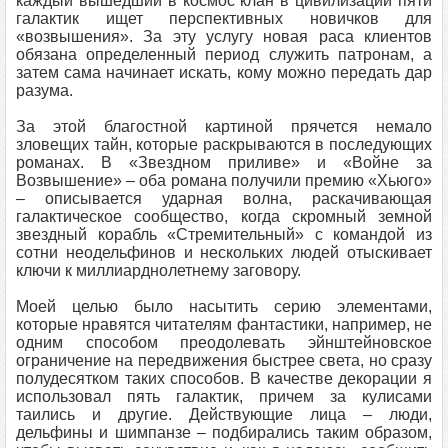
каждый вышедший в космос клан в цивилизации пяти
галактик ищет перспективных новичков для
«возвышения». За эту услугу новая раса клиентов
обязана определенный период служить патронам, а
затем сама начинает искать, кому можно передать дар
разума.
За этой благостной картиной прячется немало
зловещих тайн, которые раскрываются в последующих
романах. В «Звездном приливе» и «Войне за
Возвышение» – оба романа получили премию «Хьюго»
– описывается ударная волна, раскачивающая
галактическое сообщество, когда скромный земной
звездный корабль «Стремительный» с командой из
сотни неодельфинов и нескольких людей отыскивает
ключи к миллиарднолетнему заговору.
Моей целью было насытить серию элементами,
которые нравятся читателям фантастики, например, не
одним способом преодолевать эйнштейновское
ограничение на передвижения быстрее света, но сразу
полудесятком таких способов. В качестве декорации я
использовал пять галактик, причем за кулисами
таились и другие. Действующие лица – люди,
дельфины и шимпанзе – подбирались таким образом,