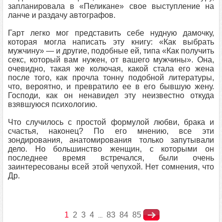
запланировала в «Пеликане» свое выступление на
ланче и раздачу автографов.
Гарт легко мог представить себе нудную дамочку,
которая могла написать эту книгу: «Как выбрать
мужчину» — и другие, подобные ей, типа «Как получить
секс, который вам нужен, от вашего мужчины». Она,
очевидно, такая же колючая, какой стала его жена
после того, как прочла тонну подобной литературы,
что, вероятно, и превратило ее в его бывшую жену.
Господи, как он ненавидел эту неизвестно откуда
взявшуюся психологию.
Что случилось с простой формулой любви, брака и
счастья, наконец? По его мнению, все эти
зондирования, анатомирования только запутывали
дело. Но большинство женщин, с которыми он
последнее время встречался, были очень
заинтересованы всей этой чепухой. Нет сомнения, что
Др.
1
2
3
4
83
84
85
...