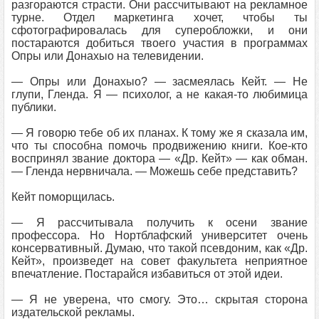
разгораются страсти. Они рассчитывают на рекламное
турне. Отдел маркетинга хочет, чтобы ты
сфотографировалась для суперобложки, и они
постараются добиться твоего участия в программах
Опры или Донахыо на телевидении.
— Опры или Донахыо? — засмеялась Кейт. — Не
глупи, Гленда. Я — психолог, а не какая-то любимица
публики.
— Я говорю тебе об их планах. К тому же я сказала им,
что ты способна помочь продвижению книги. Кое-кто
воспринял звание доктора — «Др. Кейт» — как обман.
— Гленда нервничала. — Можешь себе представить?
Кейт поморщилась.
— Я рассчитывала получить к осени звание
профессора. Но Нортблафский университет очень
консервативный. Думаю, что такой псевдоним, как «Др.
Кейт», произведет на совет факультета неприятное
впечатление. Постарайся избавиться от этой идеи.
— Я не уверена, что смогу. Это… скрытая сторона
издательской рекламы.