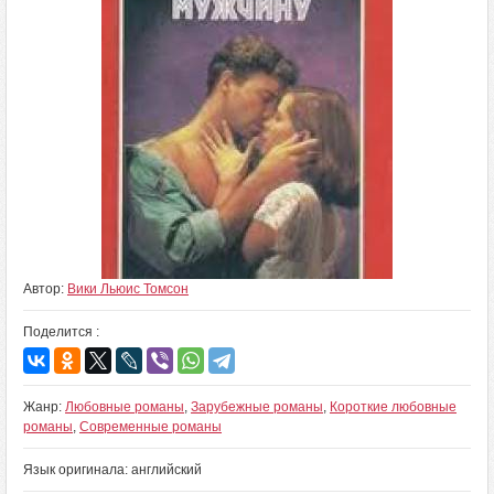
Автор:
Вики Льюис Томсон
Поделится :
Жанр:
Любовные романы
,
Зарубежные романы
,
Короткие любовные
романы
,
Современные романы
Язык оригинала: английский