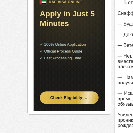
— В от
Снаффи
— Буде
— Докт
— Вете
— Нет,
вместе
плечам
— Нам
получи
— Искл
время,
обязыв
Увиде
проник
рождес