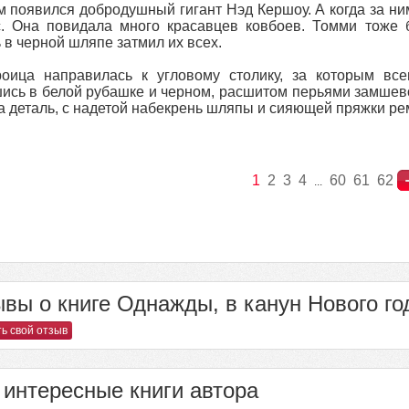
 появился добродушный гигант Нэд Кершоу. А когда за н
. Она повидала много красавцев ковбоев. Томми тоже 
 в черной шляпе затмил их всех.
оица направилась к угловому столику, за которым всег
ись в белой рубашке и черном, расшитом перьями замшев
а деталь, с надетой набекрень шляпы и сияющей пряжки ремн
1
2
3
4
60
61
62
...
вы о книге Однажды, в канун Нового год
ь свой отзыв
интересные книги автора