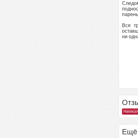
Следом
поднос
парень
Вся тр
оставш
ни одн
Отзы
Написат
Ещё 