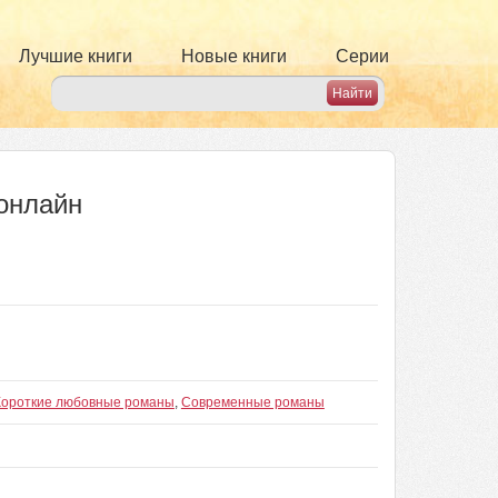
Лучшие книги
Новые книги
Серии
 онлайн
Короткие любовные романы
,
Современные романы