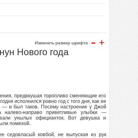
-
+
Изменить размер шрифта
нун Нового года
рения, предвкушая торопливо сменяющие его
одня исполнился ровно год с того дня, как ее
 — и был таков. Посему настроение у Джой
ла налево-направо приветливые улыбки —
овали унылых официанток. Вот девушка и
были помехой.
е седовласый ковбой, не выпуская из рук