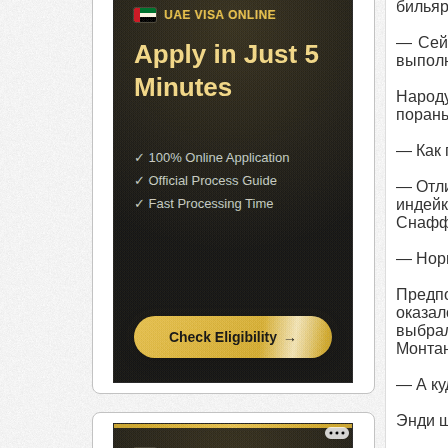
бильяр
— Сейч
выполн
Народу
порань
— Как 
— Отли
индейк
Снафф
— Норм
Предпо
оказал
выбрал
Монтан
— А ку
Энди ш