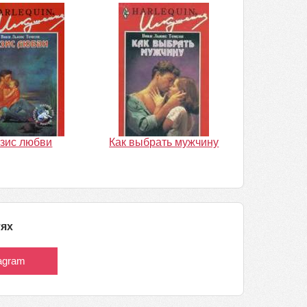
зис любви
Как выбрать мужчину
тях
tagram