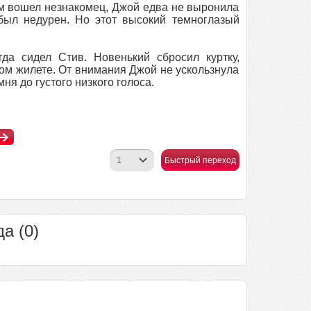
им вошел незнакомец, Джой едва не выронила
был недурен. Но этот высокий темноглазый
да сидел Стив. Новенький сбросил куртку,
ом жилете. От внимания Джой не ускользнула
я до густого низкого голоса.
Быстрый переход
а (0)