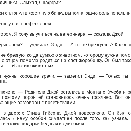
личники! Слыхал, Снаффи?
 сплюнул в жестяную банку, выполняющую роль пепельни
шь у нас профессором.
ором. Я хочу выучиться на ветеринара, — сказала Джой.
ринаром? — удивился Энди. — А ты не брезгуешь? Кровь и
 не брезгую, когда думаю о животном, которому нужна помощ
 с отцом помогла родиться на свет жеребенку. Он был т
и. — Я люблю животных.
 нужны хорошие врачи, — заметил Энди. — Только ты н
шь.
ючено. — Родители Джой остались в Монтане. Учеба и р
 поэтому порой ей становилось очень тоскливо. Вот он
ающие разговоры с посетителями.
в в дверях Стива Гибсона, Джой повеселела. Он был 
лась к нему особой симпатией после того, как узнала,
твенские подарки бедным и одиноким.