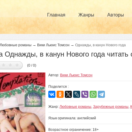
Главная
Жанры
Авторы
→
→
Любовные романы
Вики Льюис Томсон
Однажды, в канун Нового года
а Однажды, в канун Нового года читать
(0 / 0)
Автор:
Вики Льюис Томсон
Поделится :
Жанр:
Любовные романы
,
Зарубежные романы
,
Язык оригинала: английский
Возрастное ограничение: 18+