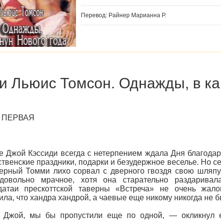
Перевод: Райнер Марианна Р.
и Льюис Томсон. Однажды, в ка
 ПЕРВАЯ
 Джой Кэссиди всегда с нетерпением ждала Дня благода
твенские праздники, подарки и безудержное веселье. Но сег
ерный Томми лихо сорвал с дверного гвоздя свою шляпу
довольно мрачное, хотя она старательно раздарива
гдатаи прескоттской таверны «Встреча» не очень жал
ила, что хандра хандрой, а чаевые еще никому никогда не 
 Джой, мы бы пропустили еще по одной, — окликнул е