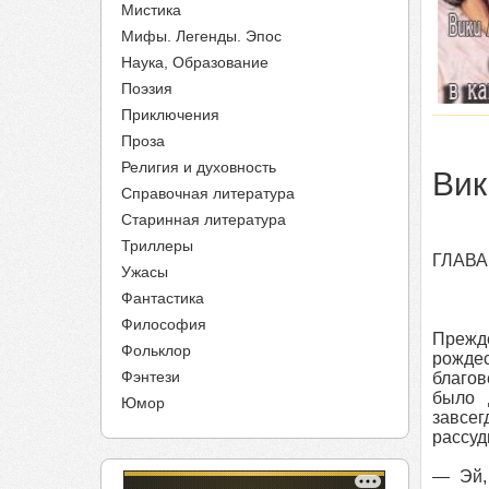
Мистика
Мифы. Легенды. Эпос
Наука, Образование
Поэзия
Приключения
Проза
Религия и духовность
Вик
Справочная литература
Старинная литература
Триллеры
ГЛАВА
Ужасы
Фантастика
Философия
Прежде
Фольклор
рождес
Фэнтези
благов
было 
Юмор
завсе
рассуд
— Эй,