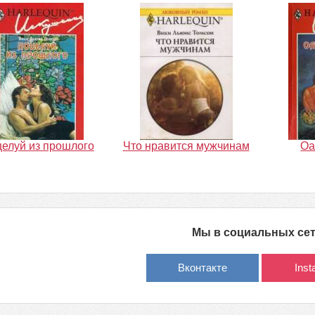
елуй из прошлого
Что нравится мужчинам
Оа
Мы в социальных се
Вконтакте
Ins