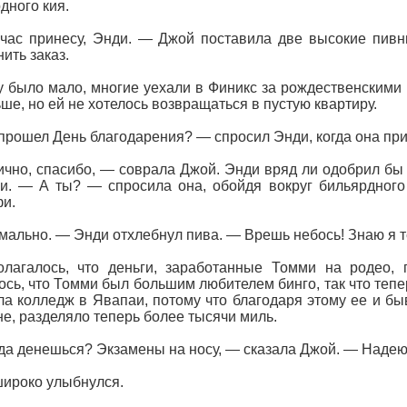
дного кия.
ас принесу, Энди. — Джой поставила две высокие пивн
ить заказ.
 было мало, многие уехали в Финикс за рождественскими
ше, но ей не хотелось возвращаться в пустую квартиру.
прошел День благодарения? — спросил Энди, когда она при
чно, спасибо, — соврала Джой. Энди вряд ли одобрил бы
и. — А ты? — спросила она, обойдя вокруг бильярдного 
и.
ально. — Энди отхлебнул пива. — Врешь небось! Знаю я т
лагалось, что деньги, заработанные Томми на родео, 
ось, что Томми был большим любителем бинго, так что теп
а колледж в Явапаи, потому что благодаря этому ее и б
е, разделяло теперь более тысячи миль.
да денешься? Экзамены на носу, — сказала Джой. — Надеюс
ироко улыбнулся.