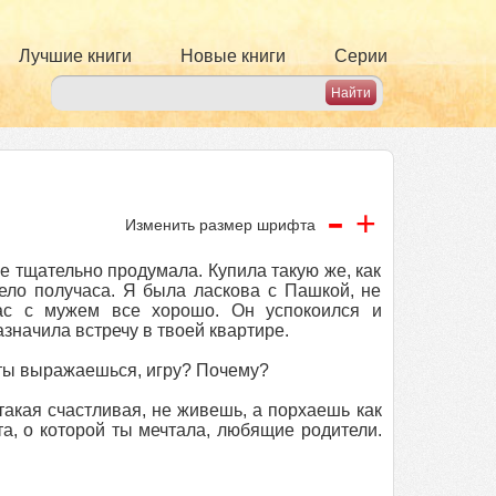
Лучшие книги
Новые книги
Серии
-
+
Изменить размер шрифта
е тщательно продумала. Купила такую же, как
дело получаса. Я была ласкова с Пашкой, не
нас с мужем все хорошо. Он успокоился и
значила встречу в твоей квартире.
к ты выражаешься, игру? Почему?
такая счастливая, не живешь, а порхаешь как
а, о которой ты мечтала, любящие родители.