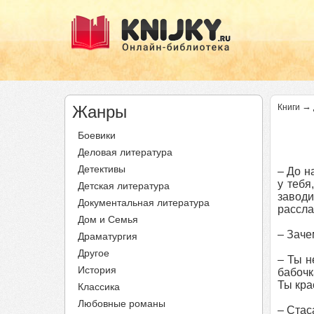
→
Жанры
Книги
Боевики
Деловая литература
Детективы
– До н
у тебя
Детская литература
завод
Документальная литература
рассла
Дом и Семья
– Заче
Драматургия
Другое
– Ты н
История
бабочк
Ты кра
Классика
Любовные романы
– Стас