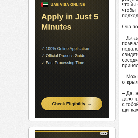
чтобы 
чтобы 
подход
Она по
– Да-д
помчал
недале
свидет
соседк
принял
– Можн
открыл
– Да, 
дело т
с тобо
щитках