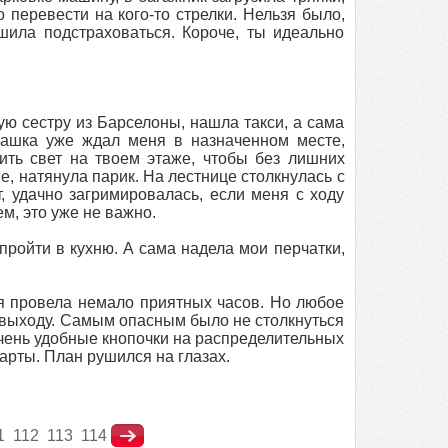
перевести на кого-то стрелки. Нельзя было,
ила подстраховаться. Короче, ты идеально
ую сестру из Барселоны, нашла такси, а сама
Пашка уже ждал меня в назначенном месте,
ить свет на твоем этаже, чтобы без лишних
е, натянула парик. На лестнице столкнулась с
, удачно загримировалась, если меня с ходу
ем, это уже не важно.
ройти в кухню. А сама надела мои перчатки,
 я провела немало приятных часов. Но любое
к выходу. Самым опасным было не столкнуться
очень удобные кнопочки на распределительных
карты. План рушился на глазах.
1
112
113
114