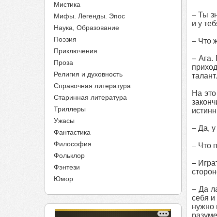
Мистика
– Ты з
Мифы. Легенды. Эпос
и у те
Наука, Образование
Поэзия
– Что 
Приключения
– Ага.
Проза
прихо
Религия и духовность
талант
Справочная литература
На это
Старинная литература
законч
Триллеры
истинн
Ужасы
– Да, 
Фантастика
Философия
– Что 
Фольклор
– Игра
Фэнтези
сторон
Юмор
– Да л
себя и
нужно 
разуме