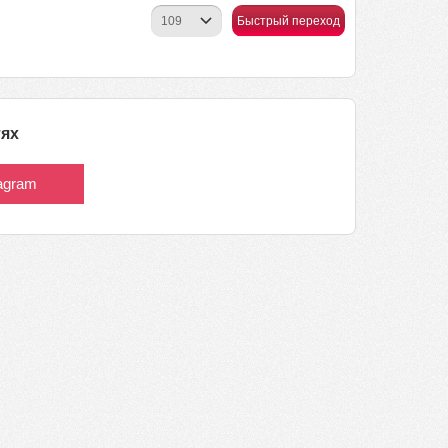
Быстрый переход
тях
tagram