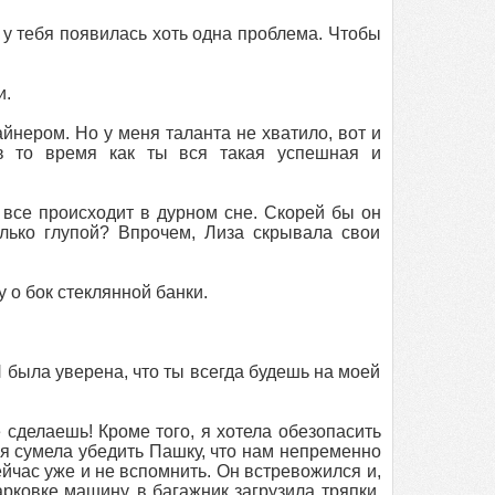
 у тебя появилась хоть одна проблема. Чтобы
и.
айнером. Но у меня таланта не хватило, вот и
в то время как ты вся такая успешная и
о все происходит в дурном сне. Скорей бы он
лько глупой? Впрочем, Лиза скрывала свои
у о бок стеклянной банки.
 была уверена, что ты всегда будешь на моей
е сделаешь! Кроме того, я хотела обезопасить
 я сумела убедить Пашку, что нам непременно
ейчас уже и не вспомнить. Он встревожился и,
арковке машину, в багажник загрузила тряпки,