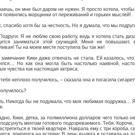
наешь, он мне был даром не нужен. Я просто хотела, чтобы
бя появились морщинки от переживаний и горьких мыслей!
ж, спасибо хотя бы за честность. Но я думала, что мы подруг
 Подруги. Я не люблю свою работу, ведь я хотела стать диз
дится заниматься этой скучищей. Меня не повышают, 
ливая! Ты на моем месте поступила бы так же!
 замечание Кики даже отвечать не стала. Ей казалось, чт
ился… Но как она могла быть настолько наивной, насто
ые чувства как настоящая актриса.
у тебя неплохо получилось, – сказала она и погасила сигарет
получилось?
ть. Никогда бы не подумала, что моя любимая подружка… Я
е.
адно, Кики, детка, за полмиллиона долларов чего только н
 подсунуть ментам готового подозреваемого. Тебя. Короче,
встретиться в твоей квартире. Наврала ему с три короба, с
ется, приперся на встречу. В день вылета я оставила на п