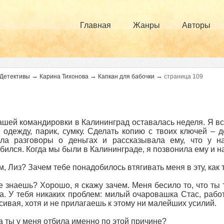
Главная
Жанры
Авторы
→
→
→
Детективы
Карина Тихонова
Капкан для бабочки
страница 109
ашей командировки в Калининград оставалась неделя. Я вс
, одежду, парик, сумку. Сделать копию с твоих ключей – 
ила разговоры о деньгах и рассказывала ему, что у 
бился. Когда мы были в Калининграде, я позвонила ему и на
м, Лиз? Зачем тебе понадобилось втягивать меня в эту, ка
е знаешь? Хорошо, я скажу зачем. Меня бесило то, что ты 
а. У тебя никаких проблем: милый очаровашка Стас, работ
сивая, хотя и не прилагаешь к этому ни малейших усилий.
а ты у меня отбила именно по этой причине?