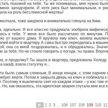
стать похожей на тебя. Ты же понимаешь, мне нужно было 
меня заподозрили. И хотя риск был минимальным, я реш
ила на роль бессловесной жертвы!
молчала, тоже закурила и внимательно глянула на Кики.
а, идеально. Я все классно придумала: изобрела мифическ
ась к тебе. У меня все было рассчитано по минутам. 
ко от вашего дома. Я вручила ему ключ, велела выключ
елей войти в квартиру. А сама быстро переоделась в машин
ой, она со мной поздоровалась, и я обрадовалась. Значит
и за тебя. Но не стоило говорить о погоде, ты права. Впроч
о, я продолжу? Ты зашла в квартиру, предложила Холоду п
а шкаф, взяла статуэтку и…
это было самым сложным. В конце концов, с этим парнем
ребует жертв. Потом я закрыла дверь на ключ и побежала 
й. Поэтому я выключила свет на каждом этаже – у вас там 
. Но, как оказалось, эта идиотская авария спутала мне все 
1
2
3
106
107
108
109
110
11
...