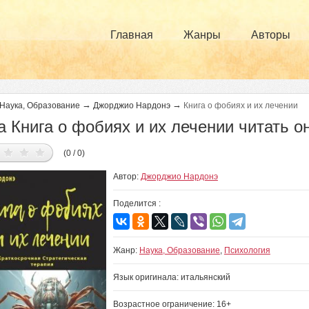
Главная
Жанры
Авторы
→
→
Наука, Образование
Джорджио Нардонэ
Книга о фобиях и их лечении
а Книга о фобиях и их лечении читать о
(0 / 0)
Автор:
Джорджио Нардонэ
Поделится :
Жанр:
Наука, Образование
,
Психология
Язык оригинала: итальянский
Возрастное ограничение: 16+