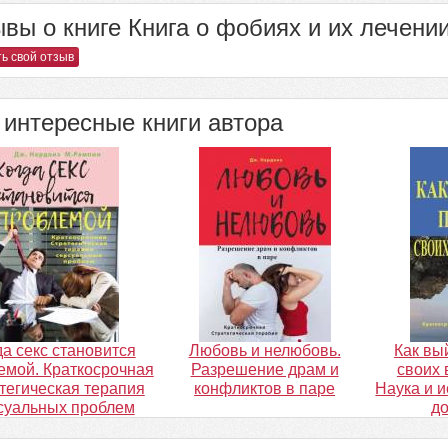
вы о книге Книга о фобиях и их лечении
ь свой отзыв
интересные книги автора
да секс становится
Любовь и нелюбовь.
Как вы
емой. Краткосрочная
Разрешение драм и
своих 
тегическая терапия
конфликтов в паре
Наука и и
суальных проблем
д