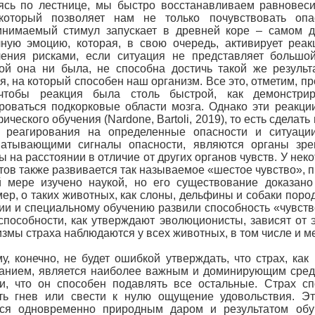
ясь по лестнице, мы быстро восстанавливаем равновеси
 который позволяет нам не только почувствовать опа
инимаемый стимул запускает в древней коре – самом д
ную эмоцию, которая, в свою очередь, активирует реа
ения рисками, если ситуация не представляет большой
ой она ни была, не способна достичь такой же результ
я, на который способен наш организм. Все это, отметим, пр
 чтобы реакция была столь быстрой, как демонстри
роваться подкорковые области мозга. Однако эти реакци
ического обучения (Nardone, Bartoli, 2019), то есть сдел
е реагирования на определенные опасности и ситуаци
ватывающими сигналы опасности, являются органы зре
ы на расстоянии в отличие от других органов чувств. У н
тов также развивается так называемое «шестое чувство», 
 мере изучено наукой, но его существование доказано
ер, о таких животных, как слоны, дельфины и собаки поро
ии и специальному обучению развили способность «чувство
способности, как утверждают эволюционисты, зависят от 
змы страха наблюдаются у всех животных, в том числе и м
у, конечно, не будет ошибкой утверждать, что страх, ка
нием, является наиболее важным и доминирующим среди
и, что он способен подавлять все остальные. Страх сп
ить гнев или свести к нулю ощущение удовольствия. Э
тся одновременно природным даром и результатом обу