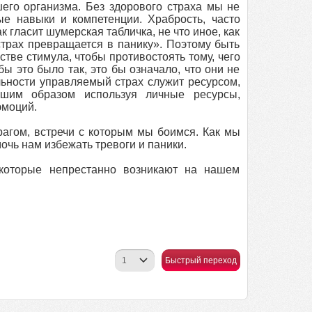
го организма. Без здорового страха мы не
е навыки и компетенции. Храбрость, часто
 гласит шумерская табличка, не что иное, как
страх превращается в панику». Поэтому быть
стве стимула, чтобы противостоять тому, чего
бы это было так, это бы означало, что они не
льности управляемый страх служит ресурсом,
чшим образом используя личные ресурсы,
эмоций.
рагом, встречи с которым мы боимся. Как мы
очь нам избежать тревоги и паники.
которые непрестанно возникают на нашем
Быстрый переход