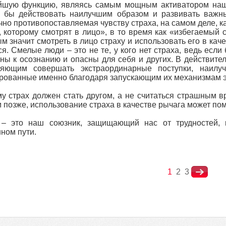
йшую функцию, являясь самым мощным активатором наше
 бы действовать наилучшим образом и развивать важны
но противопоставляемая чувству страха, на самом деле, как
, которому смотрят в лицо», в то время как «избегаемый 
м значит смотреть в лицо страху и использовать его в каче
я. Смелые люди – это не те, у кого нет страха, ведь если 
ны к осознанию и опасны для себя и других. В действите
ляющим совершать экстраординарные поступки, наилу
рованные именно благодаря запускающим их механизмам 
у страх должен стать другом, а не считаться страшным в
 позже, использование страха в качестве рычага может пом
 – это наш союзник, защищающий нас от трудностей, 
ном пути.
1
2
3