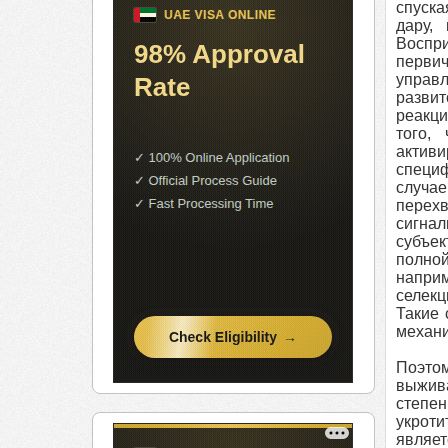
спуска
дару,
Воспр
первич
управл
развит
реакци
того,
активи
специф
случа
перех
сигнал
субъек
полной
наприм
селекц
Такие 
механи
Поэтом
выжива
степен
укрот
являе