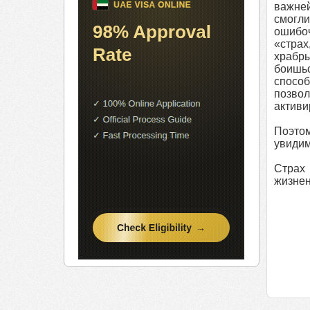
важне
смогли
ошибоч
«страх
храбры
боишьс
способ
позво
активи
Поэтом
увидим
Страх
жизнен