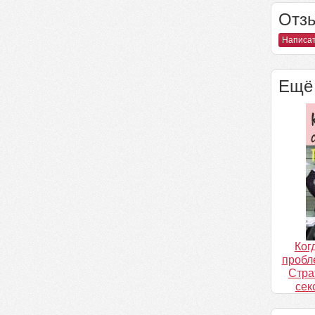
Отзы
Написат
Ещё 
Ког
пробл
Стра
сек