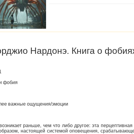
рджио Нардонэ. Книга о фобиях
1
и фобия
лее важные ощущения/эмоции
возникает раньше, чем что либо другое: эта перцептивная 
образом, настоящей системой оповещения, срабатывающе