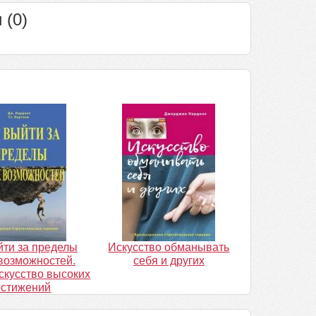
 (0)
йти за пределы
Искусство обманывать
возможностей.
себя и других
скусство высоких
остижений