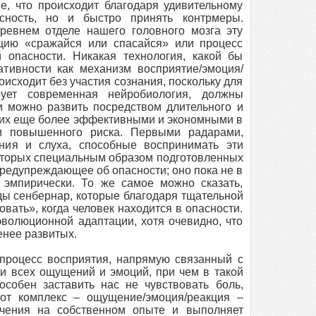
е, что происходит благодаря удивительному
сность, но и быстро принять контрмеры.
ревнем отделе нашего головного мозга эту
кцию «сражайся или спасайся» или процесс
 опасности. Никакая технология, какой бы
ативности как механизм восприятие/эмоция/
оисходит без участия сознания, поскольку для
рует современная нейробиология, должны
и можно развить посредством длительного и
ать их еще более эффективными и экономными в
и повышенного риска. Первыми радарами,
ния и слуха, способные воспринимать эти
екоторых специальным образом подготовленных
предупреждающее об опасности; оно пока не в
 эмпирически. То же самое можно сказать,
ды сенбернар, которые благодаря тщательной
вать», когда человек находится в опасности.
эволюционной адаптации, хотя очевидно, что
енее развитых.
к процесс восприятия, напрямую связанный с
 всех ощущений и эмоций, при чем в такой
особен заставить нас не чувствовать боль,
тот комплекс – ощущение/эмоция/реакция –
чения на собственном опыте и выполняет