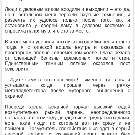
Люди с деловым видом входили и выходили – это да,
но в остальном меня терзали смутные сомнения, и
развеять их удалось только после того, как я
остановила у дверей даму в деловом костюме и
спросила напрямую, что это за место.
В итоге меня уверили, что никакой ошибки нет, и только
тогда я с опаской вошла внутрь и оказалась в
просторном вполне современном холле. Глаза резало
от слепящей белизны мраморных полов и стен.
Единственным темным пятном оказался пост
секьюрити.
– Идите сами в этот ваш лифт! – именно эти слова я
услышала, когда прошла через рамку
металлодетектора после муторного объяснения с
охраной.
Посреди холла каланчой торчал высокий худой
возмутительно рыжий парень, неопределенного
возраста, что то между двадцатью и тридцатью годами,
есть такие люди, по которым вот так сразу и не
поймешь. Возмутитель спокойствия был одет в серый
деловой костюм, и указующий перст рыҗего был