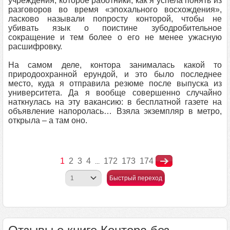
учреждения, которое работники, как я успела понять из
разговоров во время «эпохального восхождения»,
ласково называли попросту конторой, чтобы не
убивать язык о поистине зубодробительное
сокращение и тем более о его не менее ужасную
расшифровку.
На самом деле, контора занималась какой то
природоохранной ерундой, и это было последнее
место, куда я отправила резюме после выпуска из
университета. Да я вообще совершенно случайнo
наткнулась на эту вакансию: в бесплатной газете на
объявление напоролась… Взяла экземпляр в метро,
открыла – а там оно.
1
2
3
4
172
173
174
...
Быстрый переход