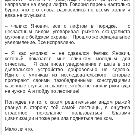
направлен на двери лифта. Говорил парень настолько
бурно, что его слова разносились по всему холлу и
едва не оглушали.
– Феликс Янович, все с лифтом в порядке, с
несчастным видом уговаривал рыжего скандалиста
мужчина с бейджем охраны. Прошло же официальное
уведомление. Все исправлено.
– Я вас умоляю! – не сдавался Феликс Янович,
который показался мне слишком молодым для
отчества. Я сам писал уведомление и шага в это
дьявольское устройство добровольно не сделаю.
Идите к умникам из исследовательского, которые
протирают своими тазобедренными конструкциями
казенные стулья, и скажите, чтобы не тянули руки куда
не нужно. А я пойду по лестнице!
Поглядев на то, с каким решительным видом рыжий
рванул в сторону той самой лестницы, я ощутила
страстное нежелание пользоваться благами
цивилизации и тоже решила подняться пешком.
Мало ли что.