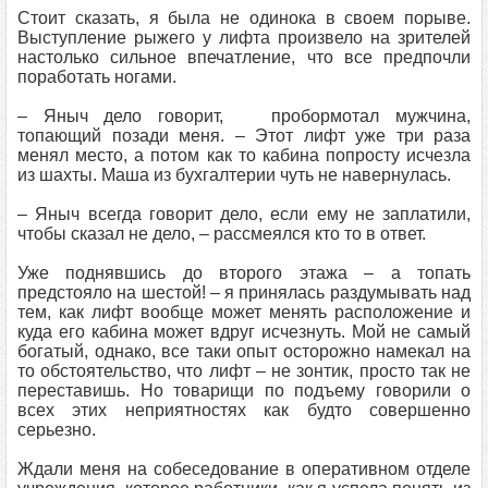
Стоит сказать, я была не одинока в своем порыве.
Выступление рыжего у лифта произвело на зрителей
настолько сильное впечатление, что все предпочли
поработать ногами.
– Яныч дело говорит, пробормотал мужчина,
тoпающий позади меня. – Этот лифт уже три раза
менял место, а потом как то кабина попросту исчезла
из шахты. Маша из бухгалтерии чуть не навернулась.
– Яныч всегда говорит дело, если ему не заплатили,
чтобы сказал не дело, – рассмеялся кто то в ответ.
Уже поднявшись до второго этажа – а топать
предстояло на шестой! – я принялась раздумывать над
тем, как лифт вообще может менять распoложение и
куда его кабина может вдруг исчезнуть. Мой не самый
богатый, однако, все таки опыт осторожно намекал на
то обстоятельство, что лифт – не зонтик, просто так не
переставишь. Но товарищи по подъему говoрили о
всех этих неприятностях как будто совершенно
серьезно.
Ждали меня на собеседование в оперативном отделе