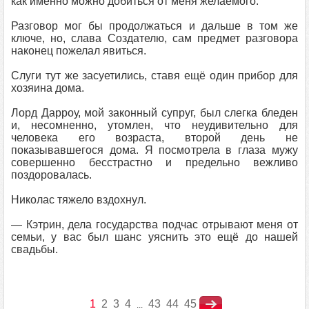
как именно можно добиться от меня желаемого.
Разговор мог бы продолжаться и дальше в том же
ключе, но, слава Создателю, сам предмет разговора
наконец пожелал явиться.
Слуги тут же засуетились, ставя ещё один прибор для
хозяина дома.
Лорд Дарроу, мой законный супруг, был слегка бледен
и, несомненно, утомлен, что неудивительно для
человека его возраста, второй день не
показывавшегося дома. Я посмотрела в глаза мужу
совершенно бесстрастно и предельно вежливо
поздоровалась.
Николас тяжело вздохнул.
— Кэтрин, дела государства подчас отрывают меня от
семьи, у вас был шанс уяснить это ещё до нашей
свадьбы.
1
2
3
4
43
44
45
...