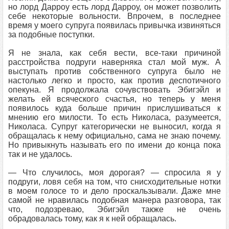
но лорд Дарроу есть лорд Дарроу, он может позволить
себе некоторые вольности. Впрочем, в последнее
время у моего супруга появилась привычка извиняться
за подобные поступки.
Я не знала, как себя вести, все-таки причиной
расстройства подруги наверняка стал мой муж. А
выступать против собственного супруга было не
настолько легко и просто, как против деспотичного
опекуна. Я продолжала сочувствовать Эбигэйл и
желать ей всяческого счастья, но теперь у меня
появилось куда больше причин прислушиваться к
мнению его милости. То есть Николаса, разумеется,
Николаса. Супруг категорически не выносил, когда я
обращалась к нему официально, сама не знаю почему.
Но привыкнуть называть его по имени до конца пока
так и не удалось.
— Что случилось, моя дорогая? — спросила я у
подруги, ловя себя на том, что снисходительные нотки
в моем голосе то и дело проскальзывали. Даже мне
самой не нравилась подобная манера разговора, так
что, подозреваю, Эбигэйл также не очень
обрадовалась тому, как я к ней обращалась.