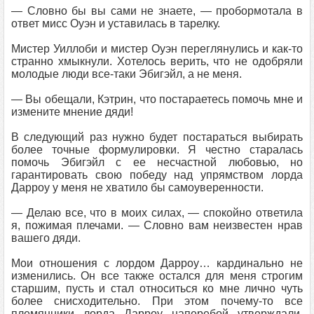
— Словно бы вы сами не знаете, — пробормотала в
ответ мисс Оуэн и уставилась в тарелку.
Мистер Уиллоби и мистер Оуэн переглянулись и как-то
странно хмыкнули. Хотелось верить, что не одобряли
молодые люди все-таки Эбигэйл, а не меня.
— Вы обещали, Кэтрин, что постараетесь помочь мне и
измените мнение дяди!
В следующий раз нужно будет постараться выбирать
более точные формулировки. Я честно старалась
помочь Эбигэйл с ее несчастной любовью, но
гарантировать свою победу над упрямством лорда
Дарроу у меня не хватило бы самоуверенности.
— Делаю все, что в моих силах, — спокойно ответила
я, пожимая плечами. — Словно вам неизвестен нрав
вашего дяди.
Мои отношения с лордом Дарроу… кардинально не
изменились. Он все также остался для меня строгим
старшим, пусть и стал относиться ко мне лично чуть
более снисходительно. При этом почему-то все
племянники лорда Дарроу наперебой утверждали,