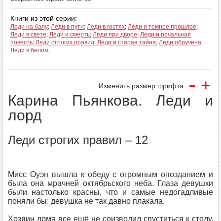
Книги из этой серии:
Леди на балу
;
Леди в пути
;
Леди в гостях
;
Леди и темное прошлое
;
Леди в свете
;
Леди и смерть
;
Леди при дворе
;
Леди и печальная
повесть
;
Леди строгих правил. Леди и старая тайна
;
Леди обручена
;
Леди в белом
;
-
+
Изменить размер шрифта
Карина Пьянкова. Леди и
лорд
Леди строгих правил – 12
Мисс Оуэн вышла к обеду с огромным опозданием и
была она мрачней октябрьского неба. Глаза девушки
были настолько красны, что и самые недогадливые
поняли бы: девушка не так давно плакала.
Хозяин дома все ещё не соизволил спуститься к столу,