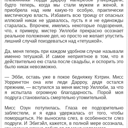
будто теперь, когда мы стали мужем и женой, я
приобрела над ним какую-то особую, практически
мистическую власть. Избавить всю троицу от опасных
иллюзий никак не удавалось, пусть я и не единожды
старалась. Впрочем, имелись некоторые подозрения,
что, к примеру, мистер Уиллоби прекрасно осознает
реальное положение дел, но просто не желает упустить
лишний случай поиздеваться над «тетушкой».
Да, меня теперь при каждом удобном случае называли
именно тетушкой. И самое неприятное в том, что я
действительно ею стала после свадьбы, и оспорить это
было никак невозможно.
— Эбби, оставь уже в покое бедняжку Кэтрин. Мисс
Уоррингтон она или леди Дарроу, дядя остался
прежним, — вступился за меня мистер Уиллоби, за что
я испытала огромную благодарность. Порой моя
подруга становилась смертельно утомительной.
Мисс Оэун потупилась. Глаза ее подозрительно
заблестели, и я едва удержалась от того, чтобы
поморщиться. Не выносила слез, в особенности слез
подруги. И Эбигэйл, кажется, в полной мере осознала,