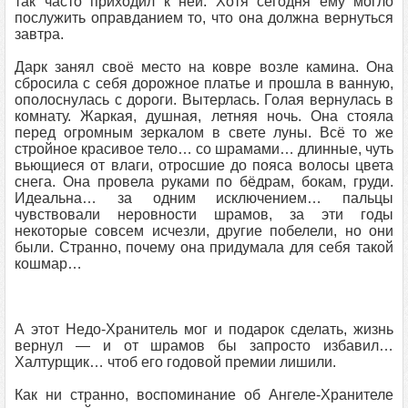
так часто приходил к ней. Хотя сегодня ему могло
послужить оправданием то, что она должна вернуться
завтра.
Дарк занял своё место на ковре возле камина. Она
сбросила с себя дорожное платье и прошла в ванную,
ополоснулась с дороги. Вытерлась. Голая вернулась в
комнату. Жаркая, душная, летняя ночь. Она стояла
перед огромным зеркалом в свете луны. Всё то же
стройное красивое тело… со шрамами… длинные, чуть
вьющиеся от влаги, отросшие до пояса волосы цвета
снега. Она провела руками по бёдрам, бокам, груди.
Идеальна… за одним исключением… пальцы
чувствовали неровности шрамов, за эти годы
некоторые совсем исчезли, другие побелели, но они
были. Странно, почему она придумала для себя такой
кошмар…
А этот Недо-Хранитель мог и подарок сделать, жизнь
вернул — и от шрамов бы запросто избавил…
Халтурщик… чтоб его годовой премии лишили.
Как ни странно, воспоминание об Ангеле-Хранителе