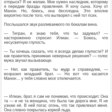
отпрыск? Я не желаю. Мне нужен наследник, которому
я передам бразды правления. Я хочу сына. Хочу от
Манон. Но, боюсь, она бесплодна. Это вполне
вероятно после того, что вытворял с ней тот псих.
Послышался звук разливаемого по бокалам вина.
— Тигран, я знаю тебя, что ты задумал? —
настороженно спросил Илиан. — Боюсь, что
несусветную глупость.
— Ты хочешь сказать, что я всегда делаю глупости? И
как правитель принимаю неверные решения? — голос
мужа звучал вызывающе.
— Нет, как правитель, ты мудр и справедлив, —
возразил младший брат. — Но вот что касается
Манон… у тебя словно мозг отключается.
— Илиан, брат, я сам не понимаю, что происходит. Она
та — и не та женщина, что была так дорога мне. Я не
узнаю её. В ней погас огонь, что так привлекал меня.
Она словно покрылась коркой льда.