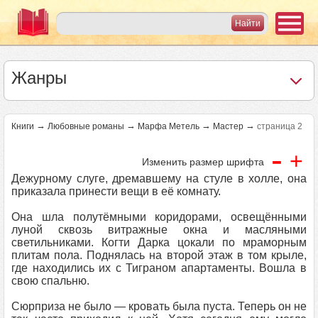
Жанры
→
→
→
→
Книги
Любовные романы
Марфа Метель
Мастер
страница 2
-
+
Изменить размер шрифта
Дежурному слуге, дремавшему на стуле в холле, она
приказала принести вещи в её комнату.
Она шла полутёмными коридорами, освещёнными
луной сквозь витражные окна и масляными
светильниками. Когти Дарка цокали по мраморным
плитам пола. Поднялась на второй этаж в том крыле,
где находились их с Тиграном апартаменты. Вошла в
свою спальню.
Сюрприза не было — кровать была пуста. Теперь он не