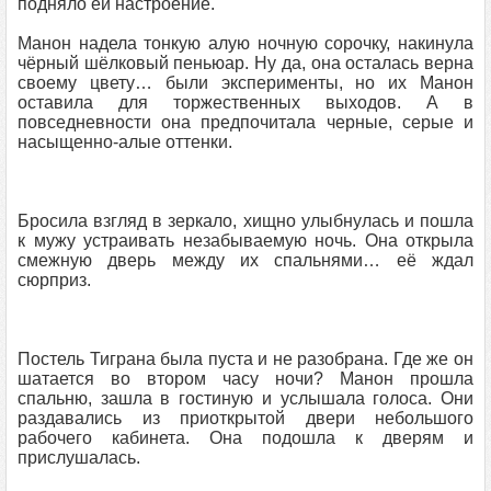
подняло ей настроение.
Манон надела тонкую алую ночную сорочку, накинула
чёрный шёлковый пеньюар. Ну да, она осталась верна
своему цвету… были эксперименты, но их Манон
оставила для торжественных выходов. А в
повседневности она предпочитала черные, серые и
насыщенно-алые оттенки.
Бросила взгляд в зеркало, хищно улыбнулась и пошла
к мужу устраивать незабываемую ночь. Она открыла
смежную дверь между их спальнями… её ждал
сюрприз.
Постель Тиграна была пуста и не разобрана. Где же он
шатается во втором часу ночи? Манон прошла
спальню, зашла в гостиную и услышала голоса. Они
раздавались из приоткрытой двери небольшого
рабочего кабинета. Она подошла к дверям и
прислушалась.