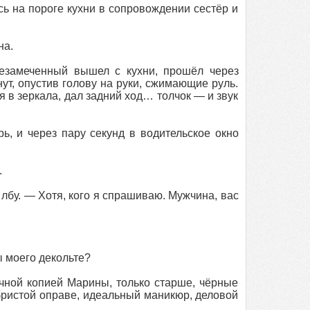
сь на пороге кухни в сопровождении сестёр и
на.
незамеченный вышел с кухни, прошёл через
ут, опустив голову на руки, сжимающие руль.
ря в зеркала, дал задний ход… толчок — и звук
ь, и через пару секунд в водительское окно
.
о лбу. — Хотя, кого я спрашиваю. Мужчина, вас
 моего декольте?
очной копией Марины, только старше, чёрные
ебристой оправе, идеальный маникюр, деловой