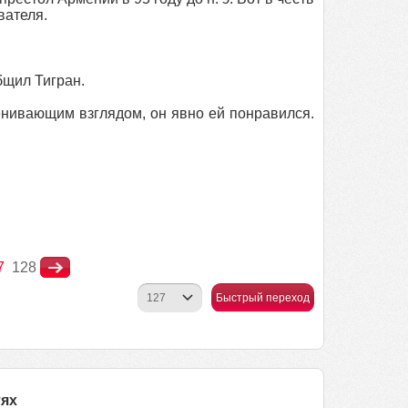
вателя.
бщил Тигран.
нивающим взглядом, он явно ей понравился.
7
128
Быстрый переход
тях