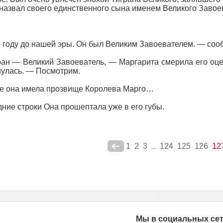
 назвал своего единственного сына именем Великого Завое
 году до нашей эры. Он был Великим Завоевателем. — соо
ан — Великий Завоеватель, — Маргарита смерила его оце
улась. — Посмотрим.
е она имела прозвище Королева Марго…
ние строки Она прошептала уже в его губы.
1
2
3
124
125
126
12
...
Мы в социальных се