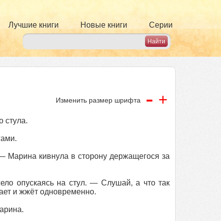
Лучшие книги
Новые книги
Серии
-
+
Изменить размер шрифта
 стула.
гами.
 — Марина кивнула в сторону держащегося за
ло опускаясь на стул. — Слушай, а что так
вает и жжёт одновременно.
арина.