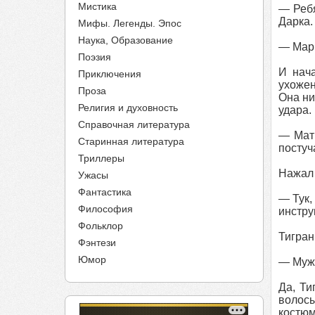
Мистика
— Ребя
Дарка.
Мифы. Легенды. Эпос
Наука, Образование
— Марк
Поэзия
И нач
Приключения
ухожен
Проза
Она ни
Религия и духовность
удара.
Справочная литература
— Мать
Старинная литература
постуч
Триллеры
Нажал 
Ужасы
Фантастика
— Тук,
Философия
инстру
Фольклор
Тигран
Фэнтези
Юмор
— Мужч
Да, Ти
волосы
костюм