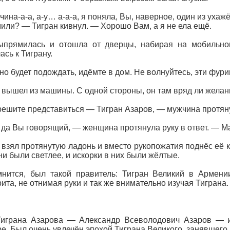
ина-а-а, а-у… а-а-а, я поняла, Вы, наверное, один из ухаж
или? — Тигран кивнул. — Хорошо Вам, а я не ела ещё.
ыпрямилась и отошла от дверцы, набирая на мобильно
ась к Тиграну.
о будет подождать, идёмте в дом. Не волнуйтесь, эти фурии 
 вышел из машины. С одной стороны, он там вряд ли желанн
ешите представиться — Тигран Азаров, — мужчина протяну
 да Вы говорящий, — женщина протянула руку в ответ. — М
 взял протянутую ладонь и вместо рукопожатия поднёс её к 
они были светлее, и искорки в них были жёлтые.
нится, был такой правитель: Тигран Великий в Армени
ита, не отнимая руки и так же внимательно изучая Тиграна.
Тиграна Азарова — Александр Всеволодович Азаров — и
ре. Был очень увлечён эпохой Тиграна Великого, занявшего п