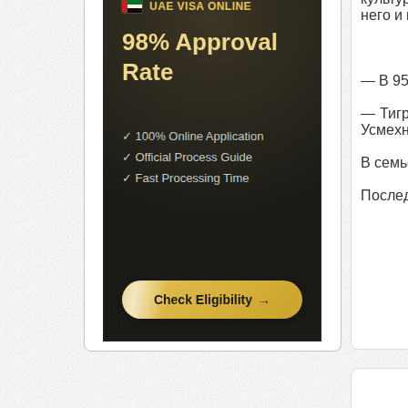
него и
— В 95
— Тигр
Усмехн
В семь
Послед