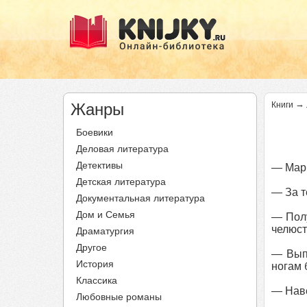
→
Жанры
Книги
Боевики
Деловая литература
Детективы
— Марк
Детская литература
— За т
Документальная литература
Дом и Семья
— Полу
челюст
Драматургия
Другое
— Выпи
История
ногам 
Классика
— Наве
Любовные романы