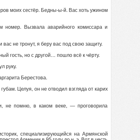
ёров моих сестёр. Бедны-ы-й. Вас хоть ужином
м номер. Вызвала аварийного комиссара и
вас не тронут, я беру вас под свою защиту.
ый гость, но с другой… пошло всё к чёрту.
л руку.
аргарита Берестова.
губам. Целуя, он не отводил взгляда от карих
и, не помню, в каком веке, — проговорила
сторик, специализирующийся на Армянской
рестол Армении в 95 году до н. э. Вот в честь