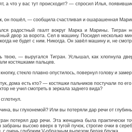
т, а что у вас тут происходит? — спросил Илья, появивши
, он пошёл, — сообщила счастливая и ошарашенная Мари
ался радостный гвалт вокруг Марка и Марины. Тигран 
ный двор за ворота. Сел в машину. Посидел несколько мин
когда не будет с ним. Никогда. Он завёл машину и, не смот
 твою, — выругался Тигран. Услышал, как хлопнула двер
али костяшками пальцев.
кнопку, стекло плавно опустилось, повернул голову и замер
 тук, дома есть кто? — костяшки пальчиков постучали по ег
ктор не учил смотреть в зеркала заднего вида?
 сглотнул.
ина, вы глухонемой? Или вы потеряли дар речи от глубины
гран потерял дар речи. Эта женщина была практически т
 забраны высоко вверх в тугой пучок, строгие очки в сер
, с очень глубоким V-образным вырезом белая блузка.