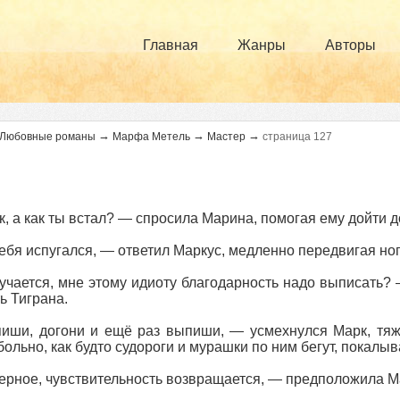
Главная
Жанры
Авторы
→
→
→
Любовные романы
Марфа Метель
Мастер
страница 127
, а как ты встал? — спросила Марина, помогая ему дойти до
ебя испугался, — ответил Маркус, медленно передвигая но
чается, мне этому идиоту благодарность надо выписать?
ь Тиграна.
ши, догони и ещё раз выпиши, — усмехнулся Марк, тяже
больно, как будто судороги и мурашки по ним бегут, покалы
рное, чувствительность возвращается, — предположила М