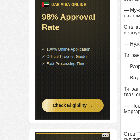
— Мужч
накорм
Она в
вернул
— Нужн
Тигран
— Разр
— Вау,
Тигран
глаз, 
— Пом
Маргар
Отец 
культу