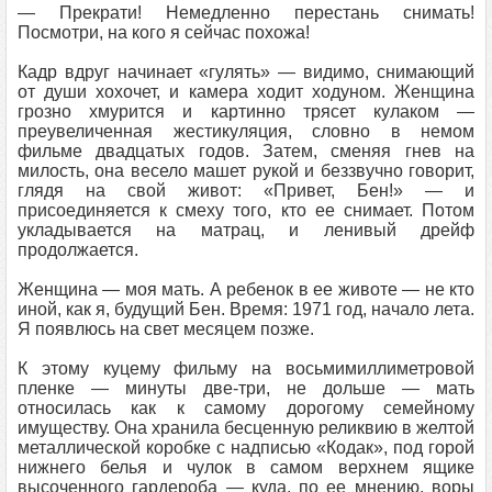
— Прекрати! Немедленно перестань снимать!
Посмотри, на кого я сейчас похожа!
Кадр вдруг начинает «гулять» — видимо, снимающий
от души хохочет, и камера ходит ходуном. Женщина
грозно хмурится и картинно трясет кулаком —
преувеличенная жестикуляция, словно в немом
фильме двадцатых годов. Затем, сменяя гнев на
милость, она весело машет рукой и беззвучно говорит,
глядя на свой живот: «Привет, Бен!» — и
присоединяется к смеху того, кто ее снимает. Потом
укладывается на матрац, и ленивый дрейф
продолжается.
Женщина — моя мать. А ребенок в ее животе — не кто
иной, как я, будущий Бен. Время: 1971 год, начало лета.
Я появлюсь на свет месяцем позже.
К этому куцему фильму на восьмимиллиметровой
пленке — минуты две-три, не дольше — мать
относилась как к самому дорогому семейному
имуществу. Она хранила бесценную реликвию в желтой
металлической коробке с надписью «Кодак», под горой
нижнего белья и чулок в самом верхнем ящике
высоченного гардероба — куда, по ее мнению, воры