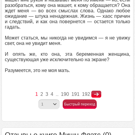
разобраться, кому она машет, к кому обращается? Она
ждет меня — во всех смыслах слова. Однако любое
ожидание — штука ненадежная. Жизнь — хаос причин
и следствий, и как она повернется — остается только
гадать.
Может статься, мы никогда не увидимся — я не увижу
свет, она не увидит меня.
И опять же, кто она, эта беременная женщина,
существующая уже исключительно на экране?
Разумеется, это не моя мать.
1
2
3
4
190
191
192
...
Быстрый переход
Отзывы о книге Мишн-Флэтс (0)