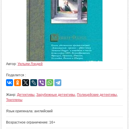
Автор:
Уильям Лэндей
Поделится :
Жанр:
Детективы
,
Зарубежные детективы
,
Полицейские детективы
,
Триллеры
Язык оригинала: английский
Возрастное ограничение: 16+