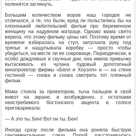
поленятся заглянуть.
Большим количеством воров наш городок не
отличался, а те, что были, вряд ли польстились бы на
плохонький любительский фильм про беременную
женщину на надувном матраце. Однако мама свято
верила, что этому фильму цены нет. Поэтому время от
времени взбиралась на стул, запускала руку под
тряпье и нащупывала коробку — просто чтобы
убедиться, на месте ли ее сокровище. Периодически, в
особо дождливые и скучные дни, она имела привычку
вытаскивать из чулана пудовый допотопный
кинопроектор фирмы «Белл и Хоуэлл» и — на стене
гостиной — снова и снова смотреть тот пляжный
фильм.
Мама стояла за проектором, тыча пальцем в свой
живот на экране, и возбужденно, с остатками
неистребимого бостонского акцента в голосе
приговаривала:
— А это ты, Бен! Вот он ты, Бен!
Иногда сразу после фильма она роняла быструю
сентиментальную слезу. Порой расстраивалась