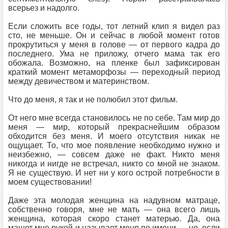
всерьез и надолго.
Если сложить все годы, тот летний клип я видел раз
сто, не меньше. Он и сейчас в любой момент готов
прокрутиться у меня в голове — от первого кадра до
последнего. Ума не приложу, отчего мама так его
обожала. Возможно, на пленке был зафиксирован
краткий момент метаморфозы — переходный период
между девичеством и материнством.
Что до меня, я так и не полюбил этот фильм.
От него мне всегда становилось не по себе. Там мир до
меня — мир, который прекраснейшим образом
обходится без меня. И моего отсутствия никак не
ощущает. То, что мое появление необходимо нужно и
неизбежно, — совсем даже не факт. Никто меня
никогда и нигде не встречал, никто со мной не знаком.
Я не существую. И нет ни у кого острой потребности в
моем существовании!
Даже эта молодая женщина на надувном матраце,
собственно говоря, мне не мать — она всего лишь
женщина, которая скоро станет матерью. Да, она
машет мне рукой и называет меня по имени — но, если