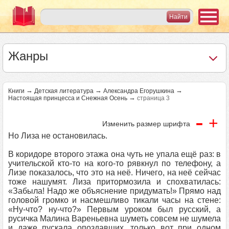
Жанры
→
→
→
Книги
Детская литература
Александра Егорушкина
→
Настоящая принцесса и Снежная Осень
страница 3
-
+
Изменить размер шрифта
Но Лиза не остановилась.
В коридоре второго этажа она чуть не упала ещё раз: в
учительской кто-то на кого-то рявкнул по телефону, а
Лизе показалось, что это на неё. Ничего, на неё сейчас
тоже нашумят. Лиза притормозила и спохватилась:
«Забыла! Надо же объяснение придумать!» Прямо над
головой громко и насмешливо тикали часы на стене:
«Ну-что? ну-что?» Первым уроком был русский, а
русичка Малина Вареньевна шуметь совсем не шумела
и даже пускала опоздавших, только вот при одном