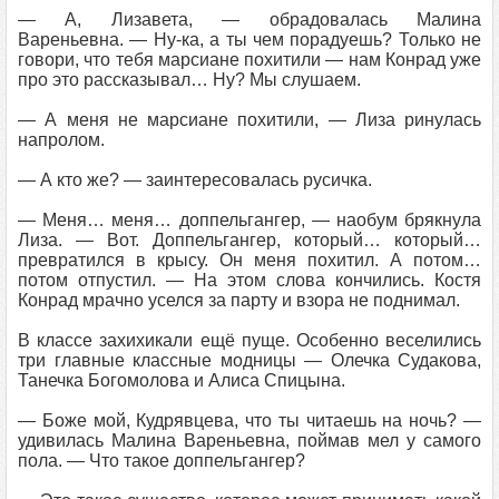
— А, Лизавета, — обрадовалась Малина
Вареньевна. — Ну-ка, а ты чем порадуешь? Только не
говори, что тебя марсиане похитили — нам Конрад уже
про это рассказывал… Ну? Мы слушаем.
— А меня не марсиане похитили, — Лиза ринулась
напролом.
— А кто же? — заинтересовалась русичка.
— Меня… меня… доппельгангер, — наобум брякнула
Лиза. — Вот. Доппельгангер, который… который…
превратился в крысу. Он меня похитил. А потом…
потом отпустил. — На этом слова кончились. Костя
Конрад мрачно уселся за парту и взора не поднимал.
В классе захихикали ещё пуще. Особенно веселились
три главные классные модницы — Олечка Судакова,
Танечка Богомолова и Алиса Спицына.
— Боже мой, Кудрявцева, что ты читаешь на ночь? —
удивилась Малина Вареньевна, поймав мел у самого
пола. — Что такое доппельгангер?