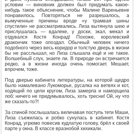
условии — виновник должен был придумать какое-
нибудь такое объяснение, чтобы Малине Вареньевне
понравилось. Повторяться не разрешалось, а
вымученные причины вроде «у трамвая шины
спустили» не рассматривались. Лиза вытянула шею и
прислушалась — вдалеке, у доски, экал, мекал и
отдувался Костя Конрад! Похоже, королевский
дракончик тоже опоздал. Обычный человек ничего
подобного через весь коридор и толстую дверь в жизни
бы не расслышал, но Лиза слышала ещё и не такое.
Волшебный слух, знаете ли. В природе он встречается
редко, а в жизни иногда очень помогает. Мешает,
впрочем, тоже.
Под дверью кабинета литературы, на которой щедро
было намалевано Лукоморье, русалка на ветвях и кот,
ходящий по цепи кругом, Лиза замерла и наморщила
лоб: ничего не придумывалось, хоть тресни! Ой, ну что
же сказать-то?!
За спиной послышалась величавая поступь тети Маши,
Лиза съежилась и робко сунулась в кабинет. Костя
Конрад, угрюмо повесив кудлатую голову, брёл к своей
парте у окна. В классе вразнобой хихикали.