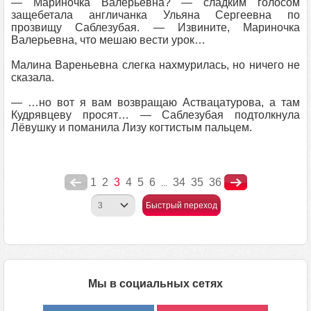
— Мариночка Валерьевна? — сладким голосом
защебетала англичанка Ульяна Сергеевна по
прозвищу Саблезубая. — Извините, Мариночка
Валерьевна, что мешаю вести урок…
Малина Вареньевна слегка нахмурилась, но ничего не
сказала.
— …но вот я вам возвращаю Аствацатурова, а там
Кудрявцеву просят… — Саблезубая подтолкнула
Лёвушку и поманила Лизу когтистым пальцем.
1
2
3
4
5
6
34
35
36
...
Быстрый переход
Мы в социальных сетях