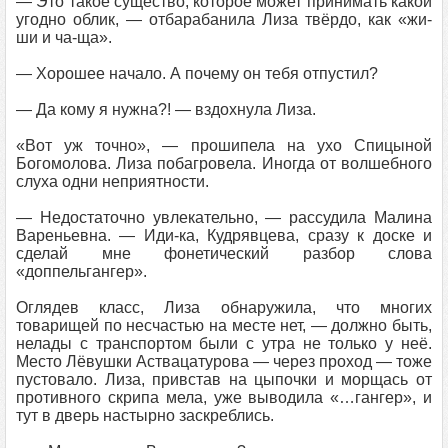
— Это такое существо, которое может принимать какой
угодно облик, — отбарабанила Лиза твёрдо, как «жи-
ши и ча-ща».
— Хорошее начало. А почему он тебя отпустил?
— Да кому я нужна?! — вздохнула Лиза.
«Вот уж точно», — прошипела на ухо Спицыной
Богомолова. Лиза побагровела. Иногда от волшебного
слуха одни неприятности.
— Недостаточно увлекательно, — рассудила Малина
Вареньевна. — Иди-ка, Кудрявцева, сразу к доске и
сделай мне фонетический разбор слова
«доппельгангер».
Оглядев класс, Лиза обнаружила, что многих
товарищей по несчастью на месте нет, — должно быть,
нелады с транспортом были с утра не только у неё.
Место Лёвушки Аствацатурова — через проход — тоже
пустовало. Лиза, привстав на цыпочки и морщась от
противного скрипа мела, уже выводила «…гангер», и
тут в дверь настырно заскреблись.