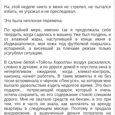
На этой неделе никто в меня не стрелял, не пытался
избить, не угрожал и не преследовал.
Это была неплохая перемена.
По крайней мере, именно так я продолжала себе
твердить, когда садилась в машину. Уже был полдень, и
от влажной жары, наступившей в конце июня в
Индианаполисе, моя кожа под футболкой покрылась
испариной, а висевший за плечами рюкзак только
усугублял ситуацию.
В салоне белой «Тойоты Королла» воздух раскалился,
словно в духовке, и по дороге домой я опустила окна в
нетерпеливом ожидании, когда климат-контроль,
наконец, начнёт работать. В такие моменты я не без
тоски вспоминала о чёрном «Лексусе», на котором мне
выпало удовольствие ездить недолгое время. Это был
подарок… потрясающий подарок, который я очень
хотела сохранить, но его содержание стоило слишком
дорого. Мне не хватало средств на бензин, и это при
том, что я часто не знала, как заплатить за аренду
квартиры в следующем месяце. Поэтому я продала
внедорожник, а вырученные деньги потратила на