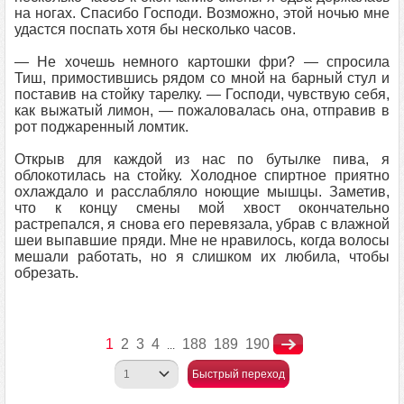
на ногах. Спасибо Господи. Возможно, этой ночью мне
удастся поспать хотя бы несколько часов.
— Не хочешь немного картошки фри? — спросила
Тиш, примостившись рядом со мной на барный стул и
поставив на стойку тарелку. — Господи, чувствую себя,
как выжатый лимон, — пожаловалась она, отправив в
рот поджаренный ломтик.
Открыв для каждой из нас по бутылке пива, я
облокотилась на стойку. Холодное спиртное приятно
охлаждало и расслабляло ноющие мышцы. Заметив,
что к концу смены мой хвост окончательно
растрепался, я снова его перевязала, убрав с влажной
шеи выпавшие пряди. Мне не нравилось, когда волосы
мешали работать, но я слишком их любила, чтобы
обрезать.
1
2
3
4
188
189
190
...
Быстрый переход