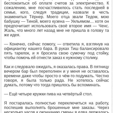
беспокоиться об оплате счетов за электричество. К
сожалению, мне посчастливилось стать последней в
семье, кого, следуя традиции, назвали в честь
знаменитых Тёрнер. Моего отца звали Тедом, мою
бабушку — Тиной, моего кузена — Уильямом… хотя он
предпочитает использовать своё второе имя — Ченс.
Жаль, что много лет назад мне не пришла в голову та
же идея.
— Конечно, сейчас помогу, — ответила я, взглянув на
официантку нашего бара. В руках Тиш балансировало
пять тарелок, и я бросила свою сумочку под стойку,
чтобы помочь ей отнести заказ к нужному столику.
Как и следовало ожидать, я оказалась права. В пятницу
вечером бар был переполнен и у меня не оставалось
времени даже чтобы просто о чём-то подумать. Честно
говоря, я была только рада. Не хотелось сейчас
думать, потому что тогда пришлось бы вспоминать.
— Ещё четыре кружки пива на четвёртый стол.
Я постаралась полностью переключиться на работу,
поспешив выполнять брошенные мне заказы. Через
несколько часов к окончанию смены я едва держалась