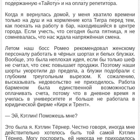
подержанную «Тайоту» и на оплату репетитора.
Когда я вернулась домой, у меня хватило времени
только на душ и на кормление кота Тигра перед тем,
как поехать на работу в бар, находившийся в центре
города. Если учесть, что сегодня была пятница, я не
сомневалась, что нас ждала напряжённая смена.
Летом наш босс Ромео рекомендовал женскому
персоналу работать в чёрных шортах и белых блузках.
Вообще, это была неплохая идея, если бы только шеф
не считал, что секс повышает продажи. Поэтому наши
шорты укоротили до предела, а блузки подобрали с
глубоким треугольным вырезом. К сожалению,
высказывать недовольство не приходилось. Работа
барменом была единственной возможностью
оплачивать счета, потому что в дневное время я
училась в университете и больше не работала в
юридической фирме «Кирк и Трент».
— Эй, Кэтлин! Поможешь мне?
Это была я. Кэтлин Тёрнер. Честно говоря, иногда мне
действительно хотелось быть той самой Кэтлин
Тёрнер. Могу поспорить, ей никогда не приходилось