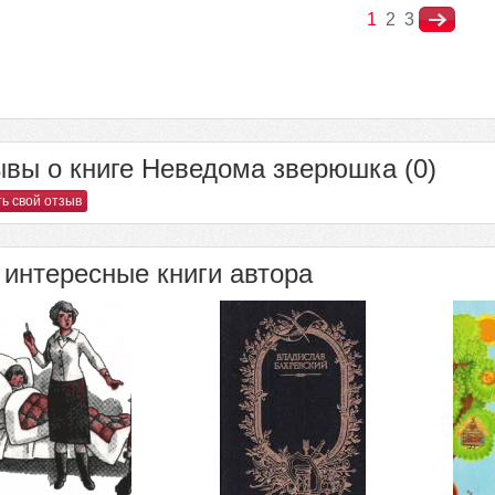
1
2
3
вы о книге Неведома зверюшка (0)
ь свой отзыв
интересные книги автора