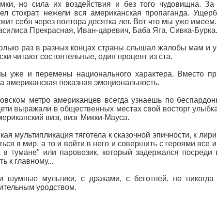
мки, но сила их воздействия и без того чудовищна. З
ел стократ, нежели вся американская пропаганда. Ущер
жит себя через полтора десятка лет. Вот что мы уже имеем.
Василиса Прекрасная, Иван-царевич, Баба Яга, Сивка-Бурка.
олько раз в разных концах страны слышал жалобы мам и учи
ски читают состоятельные, один процент из ста.
ы уже и перемены национального характера. Вместо пр
а американская показная эмоциональность.
овском метро американцев всегда узнаешь по беспардо
ети выражали в общественных местах свой восторг улыбка
американский визг, визг Микки-Мауса.
кая мультипликация тяготела к сказочной эпичности, к лир
ться в мир, а то и войти в него и совершить с героями все
 в тумане" или паровозик, который задержался посреди 
ь к главному...
 шумные мультики, с драками, с беготней, но никогда 
ительным уродством.