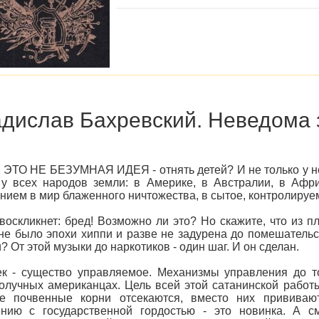
дислав Бахревский. Неведома
ЭТО НЕ БЕЗУМНАЯ ИДЕЯ - отнять детей? И не только у неу
 у всех народов земли: в Америке, в Австралии, в Афри
нием в мир блаженного ничтожества, в сытое, контролируем
 воскликнет: бред! Возможно ли это? Но скажите, что из 
не было эпохи хиппи и разве не задурена до помешатель
? От этой музыки до наркотиков - один шаг. И он сделан.
к - существо управляемое. Механизмы управления до т
олучных американцах. Цель всей этой сатанинской работы
е почвенные корни отсекаются, вместо них прививают
ению с государственной гордостью - это новинка. А с