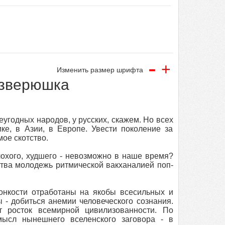
-
+
Изменить размер шрифта
 зверюшка
годных народов, у русских, скажем. Но всех
ке, в Азии, в Европе. Увести поколение за
ое скотство.
плохого, худшего - невозможно в наше время?
ства молодежь ритмической вакханалией поп-
онкости отработаны на якобы всесильных и
 - добиться анемии человеческого сознания.
 росток всемирной цивилизованности. По
мысл нынешнего вселенского заговора - в