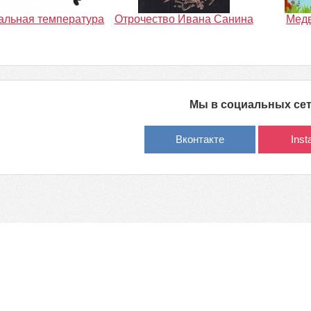
альная температура
Отрочество Ивана Санина
Медв
Мы в социальных се
Вконтакте
Ins