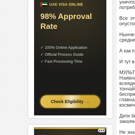
уничто
потреб
Все эт
опусто
Нынче
средне
А как 
И тут 
МУЛЬТФ
Наивн
всеядн
тончай
беспре
главна
космич
Дети б
заказч
Не зна