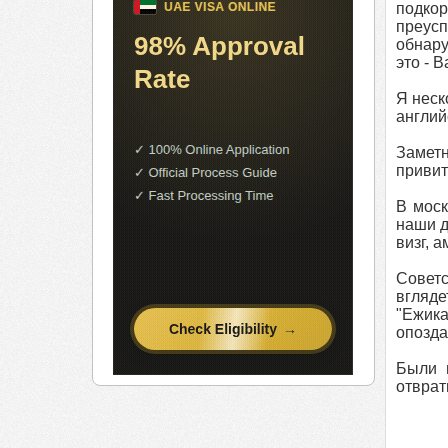
подкор
преусп
обнару
это - 
Я неск
англий
Заметн
привит
В моск
наши д
визг, 
Советс
вгляде
"Ежика
опоздат
Были и
отврат