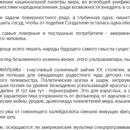
жении национальной палитры мира, во всеобщей унифика
ностями народонаселения, ради возможности внедрять в с
и задачи поверхностного ряда, а глубинная одна: лишит
шить сосуд, чтобы от подобия Создателю осталась одна обо
 самые покорные и послушные потребители - американ
го человека.
проще всего лишить народы будущего самого смысла суще
взгляд безымянного хозяина жизни, этого ультравампира, пь
ИЛЬМЫ - счастливый солнечный зайчик ХХ столетия, вс
ая потешка для ожидающих радостного чуда детских гл
ого телемонстра. Политическая агитка и шарж, хитроум
шая поэзия на уровне безнадежно ускользающей красоты яп
делен. И тут как тут - порнография. Это для взрослых, а 
я характеристика оторванность от фольклора, от идеалов с
еские войны уродов, дьяволиада повелителей мира, кошаче-
ез ума от гомонящего калейдоскопа смешно живущих фигу
ики шоу.
ю, оснащаются ли американские мультики спецпрограммам