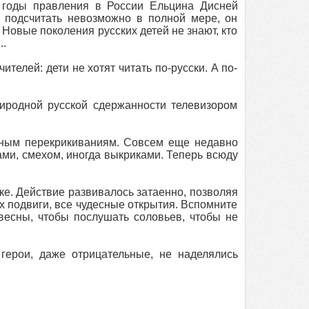
а годы правления в России Ельцина Дисней
б подсчитать невозможно в полной мере, он
 Новые поколения русских детей не знают, кто
..
телей: дети не хотят читать по-русски. А по-
иродной русской сдержанности телевизором
нным перекрикиваниям. Совсем еще недавно
ми, смехом, иногда выкриками. Теперь всюду
ике. Действие развивалось затаенно, позволяя
 их подвиги, все чудесные открытия. Вспомните
весны, чтобы послушать соловьев, чтобы не
герои, даже отрицательные, не наделялись