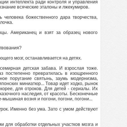
ции интеллекта ради контроля и управления
ознание всяческие эталоны и лжекумиров.
ь человека божественного дара творчества,
лочка.
цы. Американец и взят за образец нового
ствования?
ющего мозг, останавливается на детях.
емирная детская забава. И взрослая тоже.
аз постепенно превратилась в изощренного
ное поругание святынь, заумь модернизма,
онских миниатюр... Товар идет ходко, рынок
скорее, для отроков. Для детей - сериалы. Их
казочного наследия, от красоты. Бесконечные
мышиная возня и погони, погони, погони...
рок. Именно без ума. Зато с умом действуют
и для обработки отдельных участков мозга и