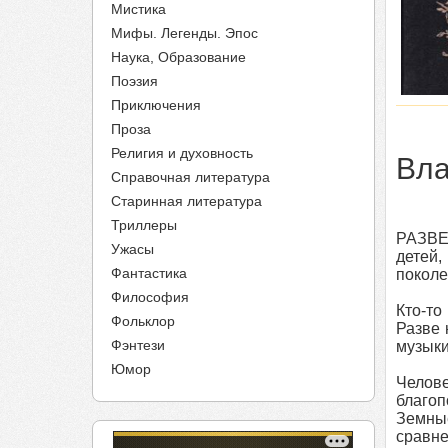
Мистика
Мифы. Легенды. Эпос
Наука, Образование
Поэзия
Приключения
Проза
Религия и духовность
Вла
Справочная литература
Старинная литература
Триллеры
РАЗВЕ 
Ужасы
детей,
Фантастика
поколе
Философия
Кто-то
Фольклор
Разве 
Фэнтези
музыки
Юмор
Челове
благоп
Земны
сравн