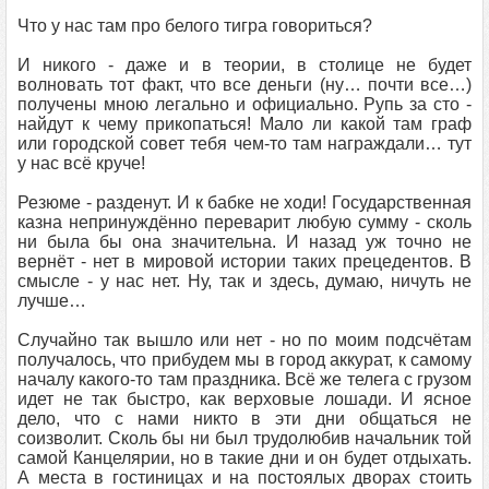
Что у нас там про белого тигра говориться?
И никого - даже и в теории, в столице не будет
волновать тот факт, что все деньги (ну… почти все…)
получены мною легально и официально. Рупь за сто -
найдут к чему прикопаться! Мало ли какой там граф
или городской совет тебя чем-то там награждали… тут
у нас всё круче!
Резюме - разденут. И к бабке не ходи! Государственная
казна непринуждённо переварит любую сумму - сколь
ни была бы она значительна. И назад уж точно не
вернёт - нет в мировой истории таких прецедентов. В
смысле - у нас нет. Ну, так и здесь, думаю, ничуть не
лучше…
Случайно так вышло или нет - но по моим подсчётам
получалось, что прибудем мы в город аккурат, к самому
началу какого-то там праздника. Всё же телега с грузом
идет не так быстро, как верховые лошади. И ясное
дело, что с нами никто в эти дни общаться не
соизволит. Сколь бы ни был трудолюбив начальник той
самой Канцелярии, но в такие дни и он будет отдыхать.
А места в гостиницах и на постоялых дворах стоить