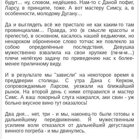
будут… ну, словом, недёшево. Нам-то с Даной пофиг,
Ларсу, в принципе, тоже. А вот мастеру Симсу, а, в
особенности, молодому Дугану…
Да и выглядеть всё же пристало не как каким-то там
провинциалам… Правда, это (в смысле красоты и
прелести), в основном, касалось нашей ведьмочки, но
ненароком оброненное слово тотчас же повлекло за
собою определённые последствия. Девушка
мужественно взвалила на свои хрупкие (гм-м-м…)
плечи нелёгкую задачу по приведению нас к более-
менее приличному виду.
И в результате мы "зависли" на некоторое время в
преддверии столицы. С утра Дана с Керком,
сопровождаемые Ларсом, уезжали на ближайший
рынок. На второй день с ними отправился и мастер
Симс. А ваш покорный слуга нажрался, аки свин - уж
больно вкусное вино тут оказалось!
Два дня… нет, три - и мы, наконец-то были готовы к
дальнейшему передвижению. Я мужественным
усилием воли отказался от дальнейшей дегустации
винного погреба - и мы двинулись.