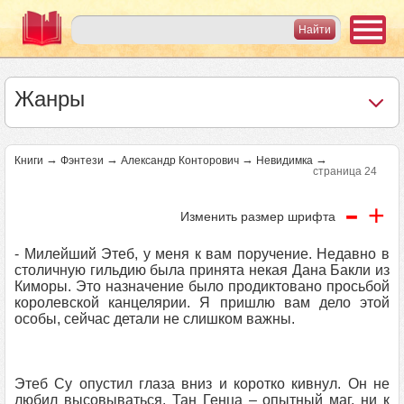
Жанры
→
→
→
→
Книги
Фэнтези
Александр Конторович
Невидимка
страница 24
-
+
Изменить размер шрифта
- Милейший Этеб, у меня к вам поручение. Недавно в
столичную гильдию была принята некая Дана Бакли из
Киморы. Это назначение было продиктовано просьбой
королевской канцелярии. Я пришлю вам дело этой
особы, сейчас детали не слишком важны.
Этеб Су опустил глаза вниз и коротко кивнул. Он не
любил высовываться. Тан Генца – опытный маг, ни к