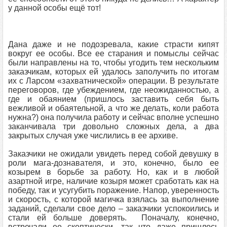
у данной особы ещё тот!
Дана даже и не подозревала, какие страсти кипят
вокруг ее особы. Все ее старания и помыслы сейчас
были направлены на то, чтобы угодить тем нескольким
заказчикам, которых ей удалось заполучить по итогам
их с Ларсом «захватнической» операции. В результате
переговоров, где убеждением, где неожиданностью, а
где и обаянием (пришлось заставить себя быть
вежливой и обаятельной, а что же делать, коли работа
нужна?) она получила работу и сейчас вполне успешно
заканчивала три довольно сложных дела, а два
закрытых случая уже числились в ее архиве.
Заказчики не ожидали увидеть перед собой девушку в
роли мага-дознавателя, и это, конечно, было ее
козырем в борьбе за работу. Но, как и в любой
азартной игре, наличие козыря может сработать как на
победу, так и усугубить поражение. Напор, уверенность
и скорость, с которой магичка взялась за выполнение
заданий, сделали свое дело – заказчики успокоились и
стали ей больше доверять. Поначалу, конечно,
встречали ее скептически, так что даже пришлось