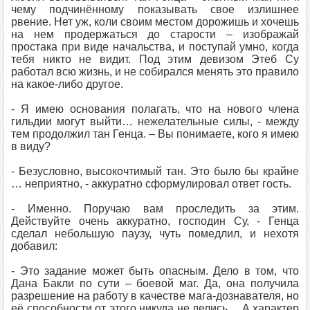
чему подчинённому показывать свое излишнее
рвение. Нет уж, коли своим местом дорожишь и хочешь
на нем продержаться до старости – изображай
простака при виде начальства, и поступай умно, когда
тебя никто не видит. Под этим девизом Этеб Су
работал всю жизнь, и не собирался менять это правило
на какое-либо другое.
- Я имею основания полагать, что на нового члена
гильдии могут выйти… нежелательные силы, - между
тем продолжил тан Генца. – Вы понимаете, кого я имею
в виду?
- Безусловно, высокочтимый тан. Это было бы крайне
… неприятно, - аккуратно сформулировал ответ гость.
- Именно. Поручаю вам проследить за этим.
Действуйте очень аккуратно, господин Су, - Генца
сделал небольшую паузу, чуть помедлил, и нехотя
добавил:
- Это задание может быть опасным. Дело в том, что
Дана Бакли по сути – боевой маг. Да, она получила
разрешение на работу в качестве мага-дознавателя, но
её способности от этого никуда не делись… А характер