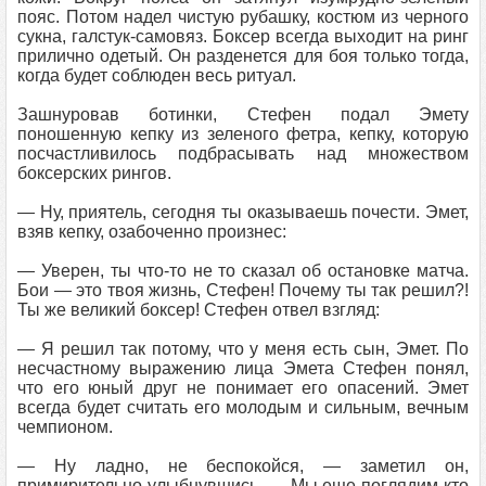
пояс. Потом надел чистую рубашку, костюм из черного
сукна, галстук-самовяз. Боксер всегда выходит на ринг
прилично одетый. Он разденется для боя только тогда,
когда будет соблюден весь ритуал.
Зашнуровав ботинки, Стефен подал Эмету
поношенную кепку из зеленого фетра, кепку, которую
посчастливилось подбрасывать над множеством
боксерских рингов.
— Ну, приятель, сегодня ты оказываешь почести. Эмет,
взяв кепку, озабоченно произнес:
— Уверен, ты что-то не то сказал об остановке матча.
Бои — это твоя жизнь, Стефен! Почему ты так решил?!
Ты же великий боксер! Стефен отвел взгляд:
— Я решил так потому, что у меня есть сын, Эмет. По
несчастному выражению лица Эмета Стефен понял,
что его юный друг не понимает его опасений. Эмет
всегда будет считать его молодым и сильным, вечным
чемпионом.
— Ну ладно, не беспокойся, — заметил он,
примирительно улыбнувшись. — Мы еще поглядим кто