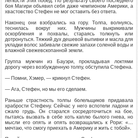
легкости этих побед. По результату своего последнего
боя Магири объявил себя даже чемпионом Америки, а
хвастовство Стефен не мог оставить без ответа.
Наконец они взобрались на гору. Толпа, волнуясь,
теснилась вокруг них. Мужчины выкрикивали
оскорбления и похвалы, стараясь толкнуть или
дотронуться. Тяжкий дух дешевой выпивки и масла для
укладки волос забивали свежие запахи соленой воды и
влажной свежевскопанной земли.
Группа мужчин из Бауэри, прокладывая локтями
дорогу через возбужденную толпу, обступила Стефена.
— Помни, Хэмер, — крикнул Стефен.
— Ага, Стефен, но мы его сделаем.
Раньше страстность толпы болельщиков придавала
храбрости Стефену. Сейчас у него вспотели ладони и
сжало грудь. Он старался сосредоточиться на бое,
пытаясь вызвать в себе хоть каплю былого гнева, но
мысли его опять и опять возвращались к Рори: «…
мечтаю, что смогу приехать в Америку и жить с тобой».