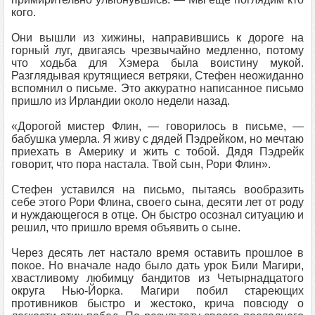
кого.
Они вышли из хижины, направившись к дороге на
горный луг, двигаясь чрезвычайно медленно, потому
что ходьба для Хэмера была воистину мукой.
Разглядывая крутящиеся ветряки, Стефен неожиданно
вспомнил о письме. Это аккуратно написанное письмо
пришло из Ирландии около недели назад.
«Дорогой мистер Флин, — говорилось в письме, —
бабушка умерла. Я живу с дядей Пэдрейком, но мечтаю
приехать в Америку и жить с тобой. Дядя Пэдрейк
говорит, что пора настала. Твой сын, Рори Флин».
Стефен уставился на письмо, пытаясь вообразить
себе этого Рори Флина, своего сына, десяти лет от роду
и нуждающегося в отце. Он быстро осознал ситуацию и
решил, что пришло время объявить о сыне.
Через десять лет настало время оставить прошлое в
покое. Но вначале надо было дать урок Били Магири,
хвастливому любимцу бандитов из Четырнадцатого
округа Нью-Йорка. Магири побил стареющих
противников быстро и жестоко, крича повсюду о