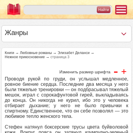
Жанры
→
→
→
Книги
Любовные романы
Элизабет Деланси
→
Нежное прикосновение
страница 3
-
+
Изменить размер шрифта
Проводя рукой по груди, он услышал медленное,
ровное биение сердца. Последние два месяца у него
были тяжелые тренировки — он подбрасывал тяжелый
мешок, играл с сорокафунтовой гирей, выкладываясь
до конца. Он никогда не курил, ибо это у человека
отбирает дыхание; у него не было привычки к
спиртному. Единственное, что он себе позволял — это
любимое тепло женского тела.
Стефен натянул боксерские трусы цвета буйволовой
кожи. Вокруг пояса он затянул изумрудно-зеленый