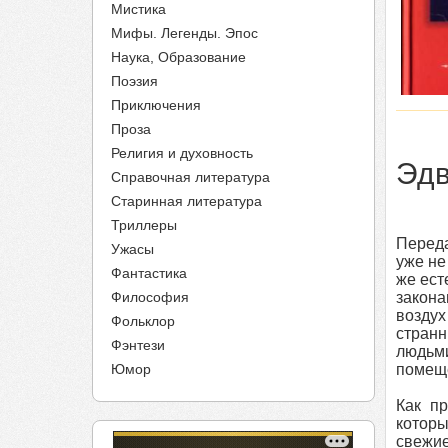
Мистика
Мифы. Легенды. Эпос
Наука, Образование
Поэзия
Приключения
Проза
Религия и духовность
Эдв
Справочная литература
Старинная литература
Триллеры
Переда
Ужасы
уже не
Фантастика
же ест
Философия
закона
возду
Фольклор
странн
Фэнтези
людьми
Юмор
помеще
Как пр
которы
свежие