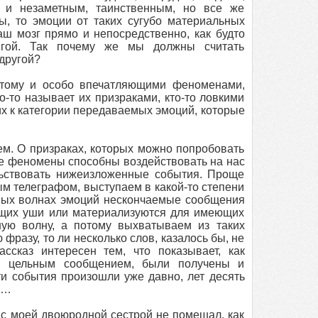
ь и незаметным, таинственным, но все же
ы, то эмоции от таких сугубо материальных
аш мозг прямо и непосредственно, как будто
игой. Так почему же мы должны считать
другой?
отому и особо впечатляющими феноменами,
-то называет их призраками, кто-то ловкими
 их к категории передаваемых эмоций, которые
м. О призраках, которых можно попробовать
тные феномены способны воздействовать на нас
льствовать нижеизложенные события. Проще
ым телеграфом, выступаем в какой-то степени
ных волнах эмоций нескончаемые сообщения
ющих уши или материализуются для имеющих
ную волну, а потому выхватываем из таких
 фразу, то ли несколько слов, казалось бы, не
сказ интересен тем, что показывает, как
им цельным сообщением, были получены и
 события произошли уже давно, лет десять
м…
 с моей двоюродной сестрой не помешал, как