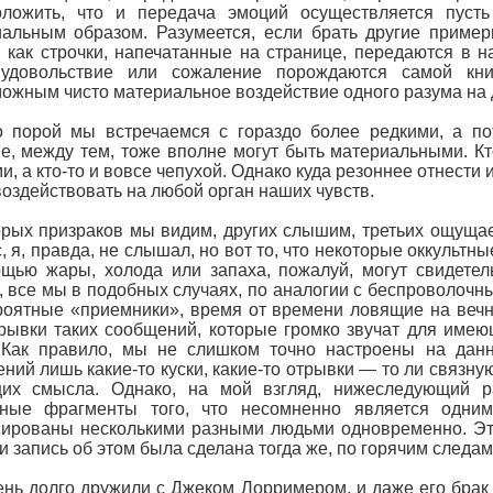
оложить, что и передача эмоций осуществляется пуст
альным образом. Разумеется, если брать другие пример
 как строчки, напечатанные на странице, передаются в н
удовольствие или сожаление порождаются самой кн
ожным чисто материальное воздействие одного разума на 
о порой мы встречаемся с гораздо более редкими, а п
е, между тем, тоже вполне могут быть материальными. Кто
и, а кто-то и вовсе чепухой. Однако куда резоннее отнести
воздействовать на любой орган наших чувств.
рых призраков мы видим, других слышим, третьих ощущае
с, я, правда, не слышал, но вот то, что некоторые оккуль
щью жары, холода или запаха, пожалуй, могут свидете
, все мы в подобных случаях, по аналогии с беспроволочн
роятные «приемники», время от времени ловящие на веч
рывки таких сообщений, которые громко звучат для име
. Как правило, мы не слишком точно настроены на дан
ний лишь какие-то куски, какие-то отрывки — то ли связную
их смысла. Однако, на мой взгляд, нижеследующий рас
чные фрагменты того, что несомненно является одн
ированы несколькими разными людьми одновременно. Эти
 и запись об этом была сделана тогда же, по горячим следа
нь долго дружили с Джеком Лорримером, и даже его брак