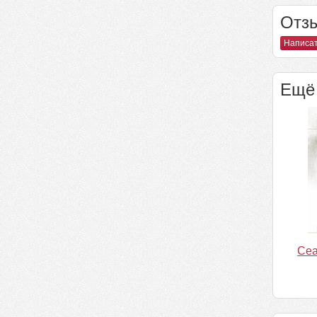
Отзы
Написат
Ещё 
Сеа