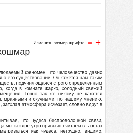
-
+
Изменить размер шрифта
 кошмар
блюдаемый феномен, что человечество давно
я о его существовании. Он кажется нам таким
веществ, подчиняющаяся строго определенным
то, когда в комнате жарко, холодный свежий
омещения. Точно так же никому не кажется
им, мрачными и скучными, по нашему мнению,
 затхлая атмосфера исчезает, словно вдруг в
читывая, что чудеса беспроволочной связи,
да мы каждое утро привычно читаем в газетах
атриваться как чудеса, нетрудно, видимо,