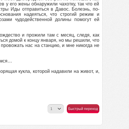
ев у его жены обнаружили чахотку, так что ей
тры Иды отправиться в Давос. Болезнь, по-
снования надеяться, что строгий режим и
озами чудодейственной долины помогут ей
ождество и прожили там с месяц, следя, как
ься домой к концу января, но мы решили, что
провожать нас на станцию, и мне никогда не
тимся…
орящая кукла, которой надавили на живот, и,
Быстрый переход