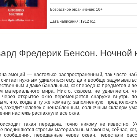
Возрастное ограничение: 16+
Дата написания: 1912 год
ард Фредерик Бенсон. Ночной
ча эмоций — настолько распространенный, так часто на
 считает нужным удивляться ему, да и вообще задумыватьс
ественным и даже банальным, как передача предметов и 
м материального мира. Никто, скажем, не удивляется, ч
х через открытое окно перемещается снаружи внутрь п
ым, что, когда в ту же комнату, заполненную, предполож
, заходит человек с нешаблонным, солнечным складом ума,
нии настежь распахнули все окна.
оисходит такая передача, точно никому не известно. У
е подчиняются строгим материальным законам, сейчас, ког
 сообщения, переданные через океан, перестали рассм