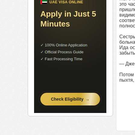
это ча
пришло
видим
соотв
полнос
Сестры
больна
Ида ос
забыть
— Джек
Потом 
пыхтя,