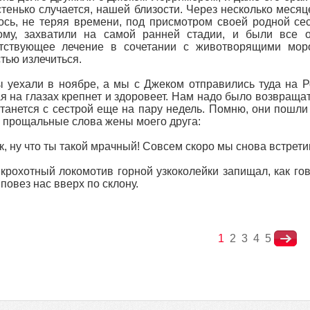
стенько случается, нашей близости. Через несколько месяц
сь, не теряя времени, под присмотром своей родной сес
ому, захватили на самой ранней стадии, и были все о
етствующее лечение в сочетании с животворящими мор
тью излечиться.
 уехали в ноябре, а мы с Джеком отправились туда на Р
я на глазах крепнет и здоровеет. Нам надо было возвращат
танется с сестрой еще на пару недель. Помню, они пошли 
 прощальные слова жены моего друга:
, ну что ты такой мрачный! Совсем скоро мы снова встре
крохотный локомотив горной узкоколейки запищал, как гов
 повез нас вверх по склону.
1
2
3
4
5