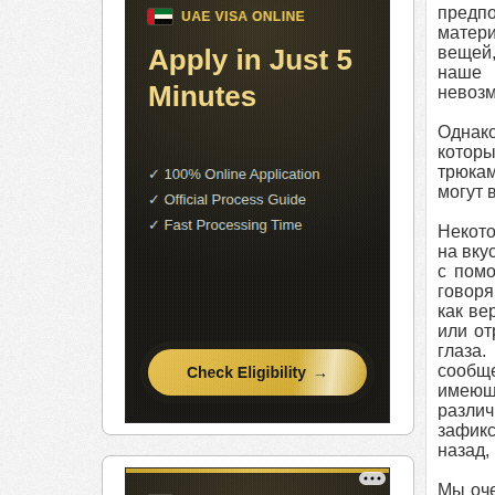
предп
матери
вещей,
наше 
невозм
Однак
которы
трюкам
могут 
Некото
на вку
с помо
говоря
как ве
или от
глаза
сообще
имеющ
разли
зафикс
назад,
Мы оче