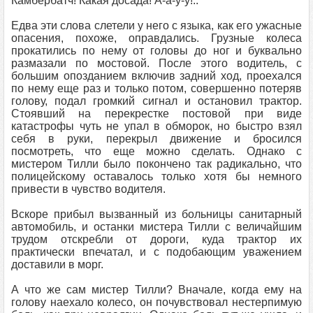
Камбербатч! Какая досада! А-а-у-у!..
Едва эти слова слетели у него с языка, как его ужасные
опасения, похоже, оправдались. Грузные колеса
прокатились по нему от головы до ног и буквально
размазали по мостовой. После этого водитель, с
большим опозданием включив задний ход, проехался
по нему еще раз и только потом, совершенно потеряв
голову, подал громкий сигнал и остановил трактор.
Стоявший на перекрестке постовой при виде
катастрофы чуть не упал в обморок, но быстро взял
себя в руки, перекрыл движение и бросился
посмотреть, что еще можно сделать. Однако с
мистером Тилли было покончено так радикально, что
полицейскому оставалось только хотя бы немного
привести в чувство водителя.
Вскоре прибыл вызванный из больницы санитарный
автомобиль, и останки мистера Тилли с величайшим
трудом отскребли от дороги, куда трактор их
практически впечатал, и с подобающим уважением
доставили в морг.
А что же сам мистер Тилли? Вначале, когда ему на
голову наехало колесо, он почувствовал нестерпимую