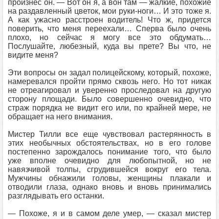
произнес он. — Вот он я, а вон там — жалкие, похожие
на раздавленный цветок, мои руки-ноги… И это тоже я.
А как ужасно расстроен водитель! Что ж, придется
поверить, что меня переехали… Сперва было очень
плохо, но сейчас я могу все это обдумать…
Послушайте, любезный, куда вы прете? Вы что, не
видите меня?
Эти вопросы он задал полицейскому, который, похоже,
намеревался пройти прямо сквозь него. Но тот никак
не отреагировал и уверенно проследовал на другую
сторону площади. Было совершенно очевидно, что
страж порядка не видит его или, по крайней мере, не
обращает на него внимания.
Мистер Тилли все еще чувствовал растерянность в
этих необычных обстоятельствах, но в его голове
постепенно зарождалось понимание того, что было
уже вполне очевидно для любопытной, но не
навязчивой толпы, сгрудившейся вокруг его тела.
Мужчины обнажили головы, женщины плакали и
отводили глаза, однако вновь и вновь принимались
разглядывать его останки.
— Похоже, я и в самом деле умер, — сказал мистер