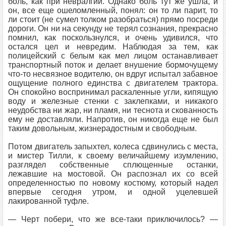
боль, как при невралгии. Однако боль тут же ушла, и
он, все еще ошеломленный, понял: он то ли парит, то
ли стоит (не сумел толком разобраться) прямо посреди
дороги. Он ни на секунду не терял сознания, прекрасно
помнил, как поскользнулся, и очень удивился, что
остался цел и невредим. Наблюдая за тем, как
полицейский с белым как мел лицом останавливает
транспортный поток и делает внушение бормочущему
что-то несвязное водителю, он вдруг испытал забавное
ощущение полного единства с двигателем трактора.
Он спокойно воспринимал раскаленные угли, кипящую
воду и железные стенки с заклепками, и никакого
неудобства ни жар, ни пламя, ни теснота и скованность
ему не доставляли. Напротив, он никогда еще не был
таким довольным, жизнерадостным и свободным.
Потом двигатель запыхтел, колеса сдвинулись с места,
и мистер Тилли, к своему величайшему изумлению,
разглядел собственные сплющенные останки,
лежавшие на мостовой. Он распознал их со всей
определенностью по новому костюму, который надел
впервые сегодня утром, и одной уцелевшей
лакированной туфле.
— Черт побери, что же все-таки приключилось? —