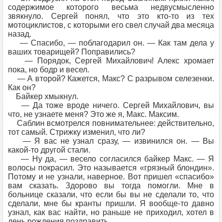
содержимое которого весьма недвусмысленно
звякнуло. Сергей понял, что это кто-то из тех
мотоциклистов, с которыми его свел случай два месяца
назад.
— Спасибо, — поблагодарил он. — Как там дела у
ваших товарищей? Поправились?
— Порядок, Сергей Михайлович! Алекс хромает
пока, но бодр и весел.
— А второй? Кажется, Макс? С разрывом селезенки.
Как он?
Байкер хмыкнул.
— Да тоже вроде ничего. Сергей Михайлович, вы
что, не узнаете меня? Это же я, Макс. Максим.
Саблин всмотрелся повнимательнее: действительно,
тот самый. Стрижку изменил, что ли?
— Я вас не узнал сразу, — извинился он. — Вы
какой-то другой стали.
— Ну да, — весело согласился байкер Макс. — Я
волосы покрасил. Это называется «грязный блондин».
Потому и не узнали, наверное. Вот пришел «спасибо»
вам сказать. Здорово вы тогда помогли. Мне в
больнице сказали, что если бы вы не сделали то, что
сделали, мне бы кранты пришли. Я вообще-то давно
узнал, как вас найти, но раньше не приходил, хотел в
день рождения поздравить.