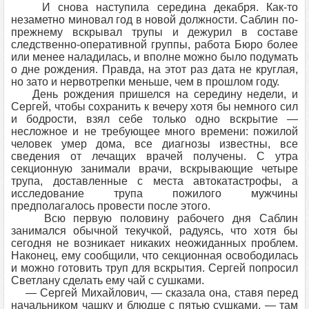
И снова наступила середина декабря. Как-то
незаметно миновал год в новой должности. Саблин по-
прежнему вскрывал трупы и дежурил в составе
следственно-оперативной группы, работа Бюро более
или менее наладилась, и вполне можно было подумать
о дне рождения. Правда, на этот раз дата не круглая,
но зато и нервотрепки меньше, чем в прошлом году.
День рождения пришелся на середину недели, и
Сергей, чтобы сохранить к вечеру хотя бы немного сил
и бодрости, взял себе только одно вскрытие —
несложное и не требующее много времени: пожилой
человек умер дома, все диагнозы известны, все
сведения от лечащих врачей получены. С утра
секционную занимали врачи, вскрывающие четыре
трупа, доставленные с места автокатастрофы, а
исследование трупа пожилого мужчины
предполагалось провести после этого.
Всю первую половину рабочего дня Саблин
занимался обычной текучкой, радуясь, что хотя бы
сегодня не возникает никаких неожиданных проблем.
Наконец, ему сообщили, что секционная освободилась
и можно готовить труп для вскрытия. Сергей попросил
Светлану сделать ему чай с сушками.
— Сергей Михайлович, — сказала она, ставя перед
начальником чашку и блюдце с пятью сушками, — там