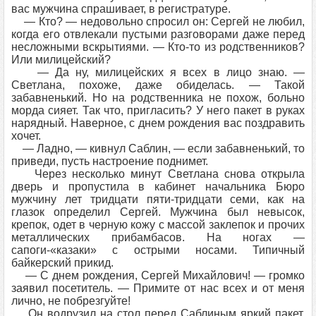
вас мужчина спрашивает, в регистратуре.
— Кто? — недовольно спросил он: Сергей не любил,
когда его отвлекали пустыми разговорами даже перед
несложными вскрытиями. — Кто-то из родственников?
Или милицейский?
— Да ну, милицейских я всех в лицо знаю. —
Светлана, похоже, даже обиделась. — Такой
забавненький. Но на родственника не похож, больно
морда сияет. Так что, пригласить? У него пакет в руках
нарядный. Наверное, с днем рождения вас поздравить
хочет.
— Ладно, — кивнул Саблин, — если забавненький, то
приведи, пусть настроение поднимет.
Через несколько минут Светлана снова открыла
дверь и пропустила в кабинет начальника Бюро
мужчину лет тридцати пяти-тридцати семи, как на
глазок определил Сергей. Мужчина был невысок,
крепок, одет в черную кожу с массой заклепок и прочих
металлических прибамбасов. На ногах —
сапоги-«казаки» с острыми носами. Типичный
байкерский прикид.
— С днем рождения, Сергей Михайлович! — громко
заявил посетитель. — Примите от нас всех и от меня
лично, не побрезгуйте!
Он водрузил на стол перед Саблиным яркий пакет,