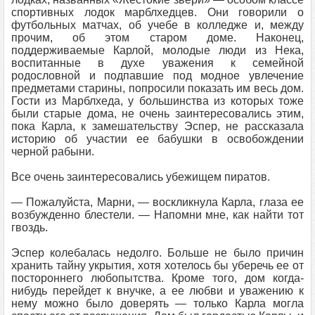
спортивных лодок марблхедцев. Они говорили о
футбольных матчах, об учебе в колледже и, между
прочим, об этом старом доме. Наконец,
поддерживаемые Карлой, молодые люди из Нека,
воспитанные в духе уважения к семейной
родословной и подпавшие под модное увлечение
предметами старины, попросили показать им весь дом.
Гости из Марблхеда, у большинства из которых тоже
были старые дома, не очень заинтересовались этим,
пока Карла, к замешательству Эспер, не рассказала
историю об участии ее бабушки в освобождении
черной рабыни.
Все очень заинтересовались убежищем пиратов.
— Пожалуйста, Марни, — воскликнула Карла, глаза ее
возбужденно блестели. — Напомни мне, как найти тот
гвоздь.
Эспер колебалась недолго. Больше не было причин
хранить тайну укрытия, хотя хотелось бы уберечь ее от
постороннего любопытства. Кроме того, дом когда-
нибудь перейдет к внучке, а ее любви и уважению к
нему можно было доверять — только Карла могла