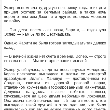
Эспер вспомнила ту, другую вечеринку, когда в их дом
пришел охотник за беглыми рабами, а также ночь
перед отплытием Джонни и других молодых моряков
на войну.
— Пятьдесят восемь лет назад, Чарити, — вздохнула
Эспер, — нам было по шестнадцать.
Однако Чарити не была готова заглядывать так далеко
назад.
— В вечной жизни нет счета времени, Эспер, — строго
сказала она. — Мы не старше наших мыслей.
Эспер улыбнулась, глядя на веселящуюся молодежь.
Карла прекрасно выглядела в платье ее четвертой
прабабушки Зильпы Ханивуд — доставленном из
Лондона, сшитом из дорогой розовой парчи,
отделанном кружевными гофрированными манжетами.
Девушка напудрила высоко взбитые волосы,
спускавшиеся на шею двумя небольшими локонами.
Она имела такой величественный вид и вместе с тем
выглядела такой хрупкой в этом одеянии, что было
удивительно, как это небесное создание могло съесть