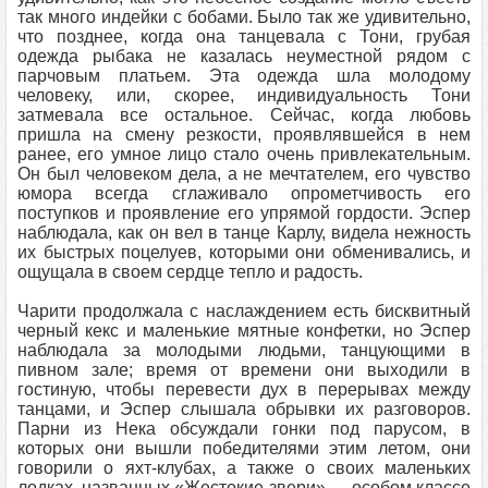
так много индейки с бобами. Было так же удивительно,
что позднее, когда она танцевала с Тони, грубая
одежда рыбака не казалась неуместной рядом с
парчовым платьем. Эта одежда шла молодому
человеку, или, скорее, индивидуальность Тони
затмевала все остальное. Сейчас, когда любовь
пришла на смену резкости, проявлявшейся в нем
ранее, его умное лицо стало очень привлекательным.
Он был человеком дела, а не мечтателем, его чувство
юмора всегда сглаживало опрометчивость его
поступков и проявление его упрямой гордости. Эспер
наблюдала, как он вел в танце Карлу, видела нежность
их быстрых поцелуев, которыми они обменивались, и
ощущала в своем сердце тепло и радость.
Чарити продолжала с наслаждением есть бисквитный
черный кекс и маленькие мятные конфетки, но Эспер
наблюдала за молодыми людьми, танцующими в
пивном зале; время от времени они выходили в
гостиную, чтобы перевести дух в перерывах между
танцами, и Эспер слышала обрывки их разговоров.
Парни из Нека обсуждали гонки под парусом, в
которых они вышли победителями этим летом, они
говорили о яхт-клубах, а также о своих маленьких
лодках, названных «Жестокие звери» — особом классе