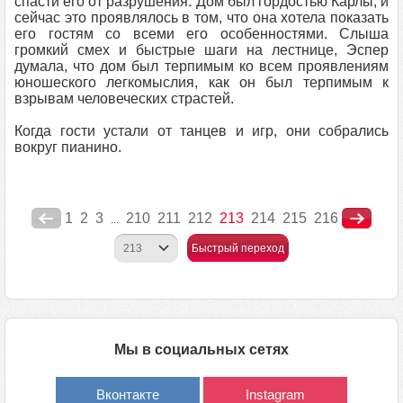
спасти его от разрушения. Дом был гордостью Карлы, и
сейчас это проявлялось в том, что она хотела показать
его гостям со всеми его особенностями. Слыша
громкий смех и быстрые шаги на лестнице, Эспер
думала, что дом был терпимым ко всем проявлениям
юношеского легкомыслия, как он был терпимым к
взрывам человеческих страстей.
Когда гости устали от танцев и игр, они собрались
вокруг пианино.
1
2
3
210
211
212
213
214
215
216
...
Быстрый переход
Мы в социальных сетях
Вконтакте
Instagram