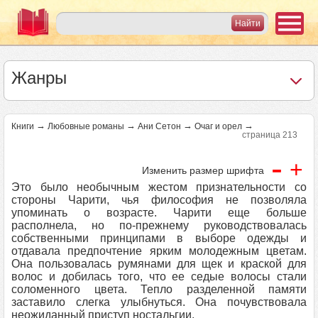
Жанры
→
→
→
→
Книги
Любовные романы
Ани Сетон
Очаг и орел
страница 213
-
+
Изменить размер шрифта
Это было необычным жестом признательности со
стороны Чарити, чья философия не позволяла
упоминать о возрасте. Чарити еще больше
располнела, но по-прежнему руководствовалась
собственными принципами в выборе одежды и
отдавала предпочтение ярким молодежным цветам.
Она пользовалась румянами для щек и краской для
волос и добилась того, что ее седые волосы стали
соломенного цвета. Тепло разделенной памяти
заставило слегка улыбнуться. Она почувствовала
неожиданный приступ ностальгии.