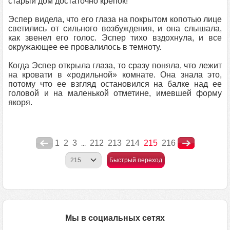
старый дом достаточно крепок!
Эспер видела, что его глаза на покрытом копотью лице
светились от сильного возбуждения, и она слышала,
как звенел его голос. Эспер тихо вздохнула, и все
окружающее ее провалилось в темноту.
Когда Эспер открыла глаза, то сразу поняла, что лежит
на кровати в «родильной» комнате. Она знала это,
потому что ее взгляд остановился на балке над ее
головой и на маленькой отметине, имевшей форму
якоря.
1
2
3
212
213
214
215
216
...
Быстрый переход
Мы в социальных сетях