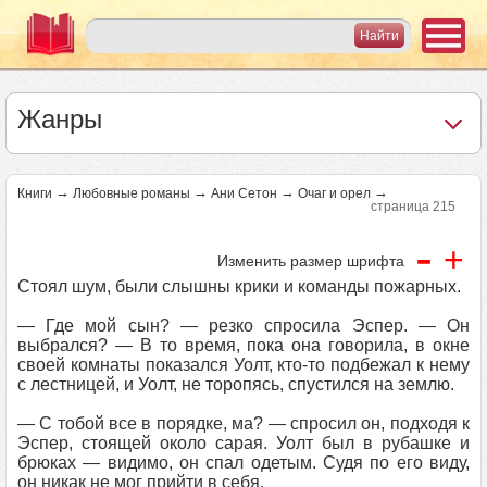
Жанры
→
→
→
→
Книги
Любовные романы
Ани Сетон
Очаг и орел
страница 215
-
+
Изменить размер шрифта
Стоял шум, были слышны крики и команды пожарных.
— Где мой сын? — резко спросила Эспер. — Он
выбрался? — В то время, пока она говорила, в окне
своей комнаты показался Уолт, кто-то подбежал к нему
с лестницей, и Уолт, не торопясь, спустился на землю.
— С тобой все в порядке, ма? — спросил он, подходя к
Эспер, стоящей около сарая. Уолт был в рубашке и
брюках — видимо, он спал одетым. Судя по его виду,
он никак не мог прийти в себя.