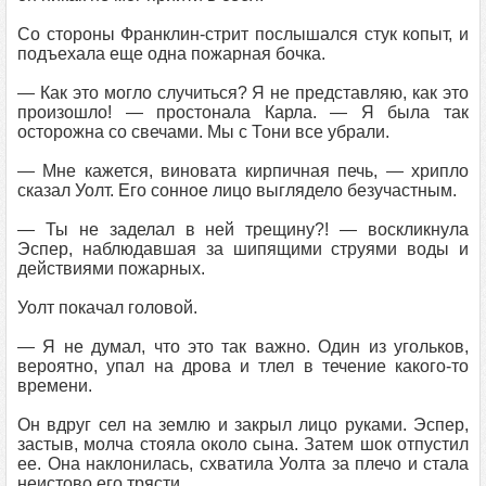
Со стороны Франклин-стрит послышался стук копыт, и
подъехала еще одна пожарная бочка.
— Как это могло случиться? Я не представляю, как это
произошло! — простонала Карла. — Я была так
осторожна со свечами. Мы с Тони все убрали.
— Мне кажется, виновата кирпичная печь, — хрипло
сказал Уолт. Его сонное лицо выглядело безучастным.
— Ты не заделал в ней трещину?! — воскликнула
Эспер, наблюдавшая за шипящими струями воды и
действиями пожарных.
Уолт покачал головой.
— Я не думал, что это так важно. Один из угольков,
вероятно, упал на дрова и тлел в течение какого-то
времени.
Он вдруг сел на землю и закрыл лицо руками. Эспер,
застыв, молча стояла около сына. Затем шок отпустил
ее. Она наклонилась, схватила Уолта за плечо и стала
неистово его трясти.