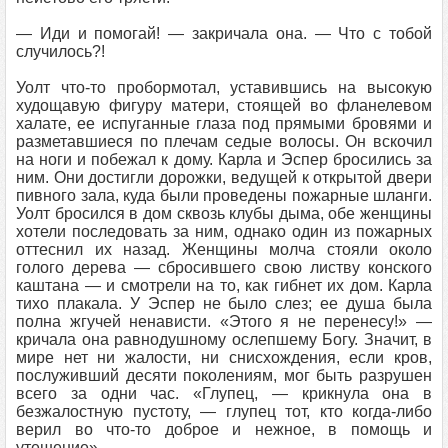
— Иди и помогай! — закричала она. — Что с тобой
случилось?!
Уолт что-то пробормотал, уставившись на высокую
худощавую фигуру матери, стоящей во фланелевом
халате, ее испуганные глаза под прямыми бровями и
разметавшиеся по плечам седые волосы. Он вскочил
на ноги и побежал к дому. Карла и Эспер бросились за
ним. Они достигли дорожки, ведущей к открытой двери
пивного зала, куда были проведены пожарные шланги.
Уолт бросился в дом сквозь клубы дыма, обе женщины
хотели последовать за ним, однако один из пожарных
оттеснил их назад. Женщины молча стояли около
голого дерева — сбросившего свою листву конского
каштана — и смотрели на то, как гибнет их дом. Карла
тихо плакала. У Эспер не было слез; ее душа была
полна жгучей ненависти. «Этого я не перенесу!» —
кричала она равнодушному ослепшему Богу. Значит, в
мире нет ни жалости, ни снисхождения, если кров,
послуживший десяти поколениям, мог быть разрушен
всего за одни час. «Глупец, — крикнула она в
безжалостную пустоту, — глупец тот, кто когда-либо
верил во что-то доброе и нежное, в помощь и
утешение».