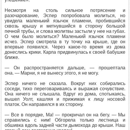
Несмотря на столь сильное потрясение и
разочарование, Эспер попробовала молиться, но
увидела маленький язычок пламени, пробившийся
сквозь крышу и метнувшийся в сторону большой
печной трубы, и слова молитвы застыли у нее на губах.
О чем было молиться? Маленький язычок пламени
исчез. Эспер смотрела в ту точку на крыше, где он
впервые появился. Через какое-то время из дома
донеслись крики. Карла придвинулась к своей бабушке
ближе.
— Он распространяется дальше, — прошептала
она. — Марни, я не вынесу этого, я не могу.
Эспер ничего не сказала. Вокруг них собирались
соседи, тихо переговариваясь и выражая сочувствие.
Она ничего не слышала. Вдруг из дома, спотыкаясь,
вышел Уолт, кашляя и прижимая к лицу носовой
платок. Он направился в их сторону.
— Все в порядке, Ма! — прокричал он на бегу. — Мы
справились с ним! Обгорела только лестница и
обшивка вдоль задней части дымохода до крыши. Наш