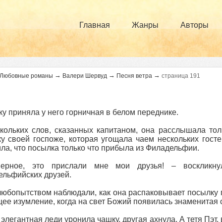
Главная
Жанры
Авторы
→
→
→
Любовные романы
Валери Шервуд
Песня ветра
страница 191
у приняла у него горничная в белом переднике.
кольких слов, сказанных капитаном, она расслышала тол
у своей госпоже, которая угощала чаем нескольких гост
ла, что посылка только что прибыла из Филадельфии.
ерное, это прислали мне мои друзья! – воскликну
льфийских друзей.
любопытством наблюдали, как она распаковывает посылку п
ее изумление, когда на свет Божий появилась знаменитая 
элегантная леди уронила чашку, другая ахнула. А тетя Пэт