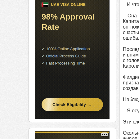
– И чт
– Она 
Капита
он пож
счасть
ошибал
Послед
и вним
с голо
Кароли
Филдин
призна
создав
Наблюд
– Я ос
Эти сл
Окольн
живоп