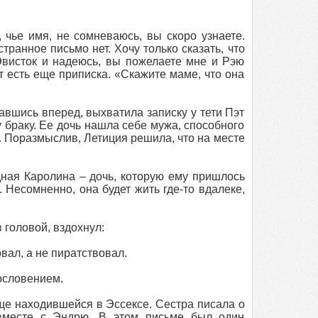
 чье имя, не сомневаюсь, вы скоро узнаете.
ранное письмо нет. Хочу только сказать, что
висток и надеюсь, вы пожелаете мне и Рэю
 есть еще приписка. «Скажите маме, что она
авшись вперед, выхватила записку у тети Пэт
у браку. Ее дочь нашла себе мужа, способного
ь. Поразмыслив, Летиция решила, что на месте
дная Каролина – дочь, которую ему пришлось
. Несомненно, она будет жить где-то вдалеке,
 головой, вздохнул:
вал, а не пиратствовал.
ословением.
ще находившейся в Эссексе. Сестра писала о
 вместе с Эндрю. В этом письме был один