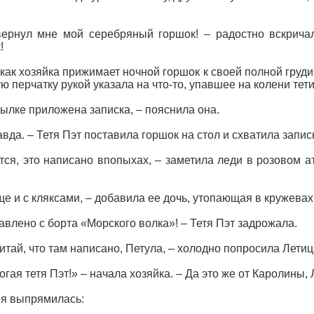
ернул мне мой серебряный горшок! – радостно вскричал
!
 как хозяйка прижимает ночной горшок к своей полной груди
ю перчатку рукой указала на что-то, упавшее на колени тети
сылке приложена записка, – пояснила она.
авда. – Тетя Пэт поставила горшок на стол и схватила записк
тся, это написано впопыхах, – заметила леди в розовом а
ще и с кляксами, – добавила ее дочь, утопающая в кружевах
авлено с борта «Морского волка»! – Тетя Пэт задрожала.
итай, что там написано, Петула, – холодно попросила Летиц
огая тетя Пэт!» – начала хозяйка. – Да это же от Каролины, 
я выпрямилась: