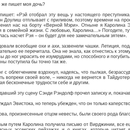
о же пишет моя дочь?
пишет: «Рэй отобрал эту вещь у настоящего преступника,
н Доулиш отплывает с приливом, поэтому времени на прост
енил нас на борту «Верной Мэри». Отныне я Каролина Э
я в семейной жизни. С любовью, Каролина…» Погодите, тут
ась насчет Рэя – он будет для нее замечательным зятем».
овали всеобщие охи и ахи, зазвенели чашки. Летиция, под
ательно ее перечитала. Она не знала, как отнестись к этом
вы до ног украсить ее изумрудами, но способного и погубит
ны поступила бы точно так же.
г с облегчением вздохнул, надеясь, что пылкая, безрассу
ть вопреки своей воле, – никогда не вернется в Тайдуотер
ая бесконечные трудности себе и другим.
авший эту сцену Сэнди Рэндолф прочел записку и, покачав
уждал Эвистока, но теперь убежден, что он только каперство
ова, произнесенные отцом невесты, были своего рода благ
ым путем Каролина получила письмо от Вирджинии, все е
исных эссекских пейзажах и о книгах, которые читает