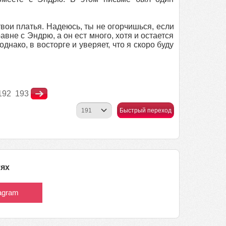
ои платья. Надеюсь, ты не огорчишься, если
авне с Эндрю, а он ест много, хотя и остается
нако, в восторге и уверяет, что я скоро буду
192
193
Быстрый переход
тях
tagram