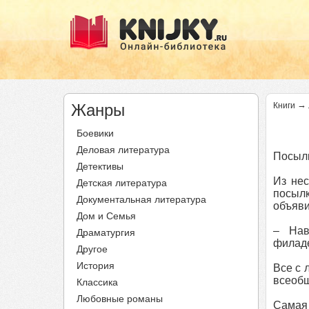
→
Жанры
Книги
Боевики
Деловая литература
Посылк
Детективы
Из нес
Детская литература
посылк
Документальная литература
объяви
Дом и Семья
– Нав
Драматургия
филаде
Другое
История
Все с 
всеобщ
Классика
Любовные романы
Самая 