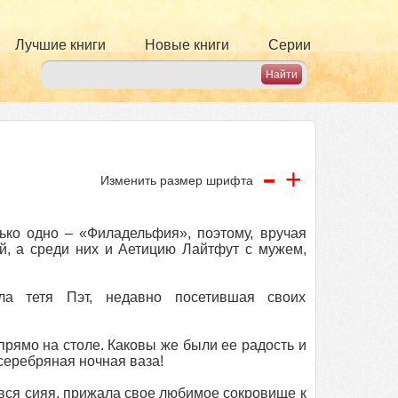
Лучшие книги
Новые книги
Серии
-
+
Изменить размер шрифта
ько одно – «Филадельфия», поэтому, вручая
ей, а среди них и Аетицию Лайтфут с мужем,
ла тетя Пэт, недавно посетившая своих
рямо на столе. Каковы же были ее радость и
серебряная ночная ваза!
, вся сияя, прижала свое любимое сокровище к