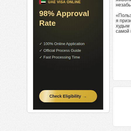
незаб
«Польз
я приз
худым 
самой 