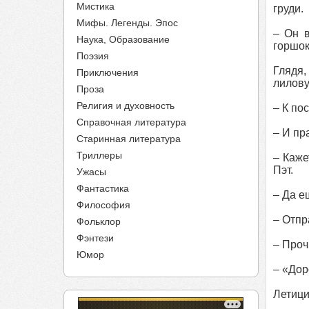
Мистика
груди.
Мифы. Легенды. Эпос
– Он в
Наука, Образование
горшок
Поэзия
Глядя,
Приключения
лилову
Проза
Религия и духовность
– К по
Справочная литература
– И пр
Старинная литература
Триллеры
– Каже
Пэт.
Ужасы
Фантастика
– Да е
Философия
– Отпр
Фольклор
Фэнтези
– Проч
Юмор
– «Дор
Летици