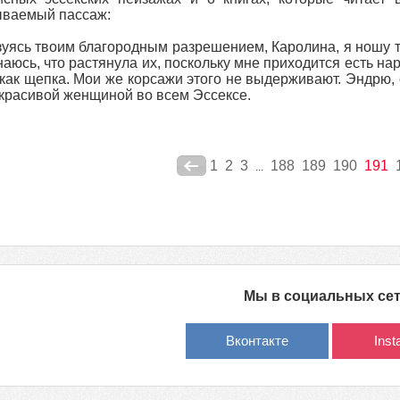
ываемый пассаж:
уясь твоим благородным разрешением, Каролина, я ношу тв
наюсь, что растянула их, поскольку мне приходится есть нар
как щепка. Мои же корсажи этого не выдерживают. Эндрю, од
красивой женщиной во всем Эссексе.
1
2
3
188
189
190
191
...
Мы в социальных се
Вконтакте
Ins