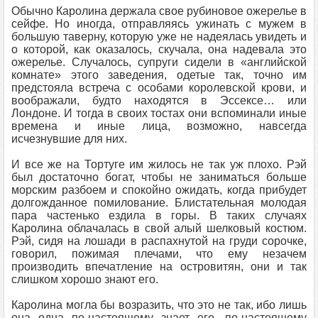
Обычно Каролина держала свое рубиновое ожерелье в
сейфе. Но иногда, отправляясь ужинать с мужем в
большую таверну, которую уже не надеялась увидеть и
о которой, как оказалось, скучала, она надевала это
ожерелье. Случалось, супруги сидели в «английской
комнате» этого заведения, одетые так, точно им
предстояла встреча с особами королевской крови, и
воображали, будто находятся в Эссексе… или
Лондоне. И тогда в своих тостах они вспоминали иные
времена и иные лица, возможно, навсегда
исчезнувшие для них.
И все же на Тортуге им жилось не так уж плохо. Рэй
был достаточно богат, чтобы не заниматься больше
морским разбоем и спокойно ожидать, когда прибудет
долгожданное помилование. Блистательная молодая
пара частенько ездила в горы. В таких случаях
Каролина облачалась в свой алый шелковый костюм.
Рэй, сидя на лошади в распахнутой на груди сорочке,
говорил, пожимая плечами, что ему незачем
производить впечатление на островитян, они и так
слишком хорошо знают его.
Каролина могла бы возразить, что это не так, ибо лишь
она одна по-настоящему знает его, по-настоящему