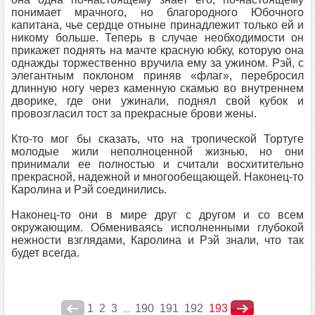
понимает мрачного, но благородного Юбочного
капитана, чье сердце отныне принадлежит только ей и
никому больше. Теперь в случае необходимости он
прикажет поднять на мачте красную юбку, которую она
однажды торжественно вручила ему за ужином. Рэй, с
элегантным поклоном приняв «флаг», перебросил
длинную ногу через каменную скамью во внутреннем
дворике, где они ужинали, поднял свой кубок и
провозгласил тост за прекрасные брови жены.
Кто-то мог бы сказать, что на тропической Тортуге
молодые жили неполноценной жизнью, но они
принимали ее полностью и считали восхитительно
прекрасной, надежной и многообещающей. Наконец-то
Каролина и Рэй соединились.
Наконец-то они в мире друг с другом и со всем
окружающим. Обмениваясь исполненными глубокой
нежности взглядами, Каролина и Рэй знали, что так
будет всегда.
1
2
3
190
191
192
193
...