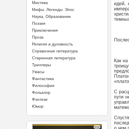
Мистика
идей. 
импер
Мифы. Легенды. Эпос
христи
Наука, Образование
темных
Поэзия
Приключения
Проза
После
Религия и духовность
Справочная литература
Старинная литература
Как на
Триллеры
троицу
предло
Ужасы
Плато
Фантастика
«плато
Философия
С расц
Фольклор
пути н
Фэнтези
управл
Юмор
матема
Спуст
послед
о чем 