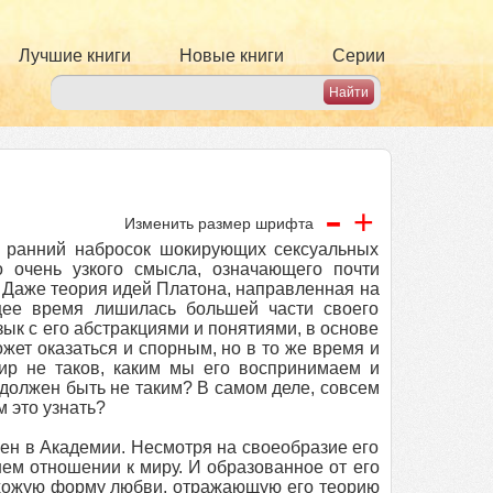
Лучшие книги
Новые книги
Серии
-
+
Изменить размер шрифта
 ранний набросок шокирующих сексуальных
 очень узкого смысла, означающего почти
Даже теория идей Платона, направленная на
щее время лишилась большей части своего
язык с его абстракциями и понятиями, в основе
ет оказаться и спорным, но в то же время и
мир не таков, каким мы его воспринимаем и
 должен быть не таким? В самом деле, совсем
м это узнать?
ен в Академии. Несмотря на своеобразие его
ем отношении к миру. И образованное от его
хожую форму любви, отражающую его теорию