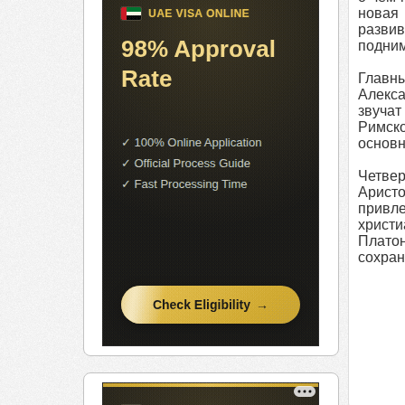
новая
разви
подним
Главны
Алекса
звучат
Римск
основн
Четвер
Аристо
привл
христи
Плато
сохран