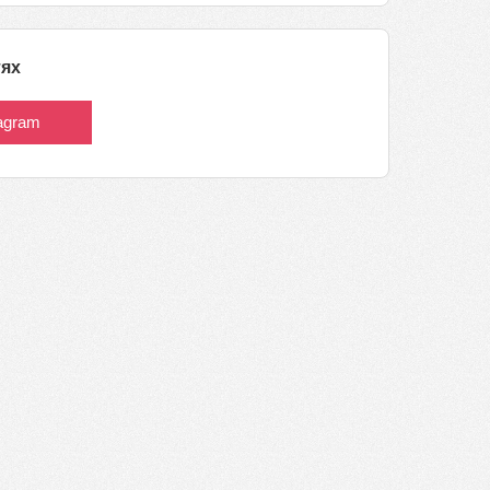
тях
tagram