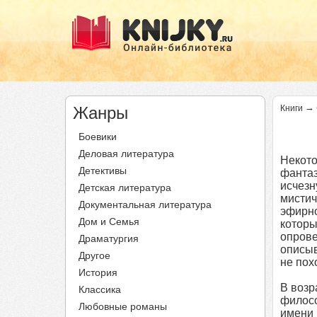
→
Жанры
Книги
Боевики
Деловая литература
Некот
Детективы
фанта
исчезн
Детская литература
мисти
Документальная литература
эфирно
Дом и Семья
которы
опрове
Драматургия
описыв
Другое
не пох
История
В возр
Классика
филосо
Любовные романы
имени 