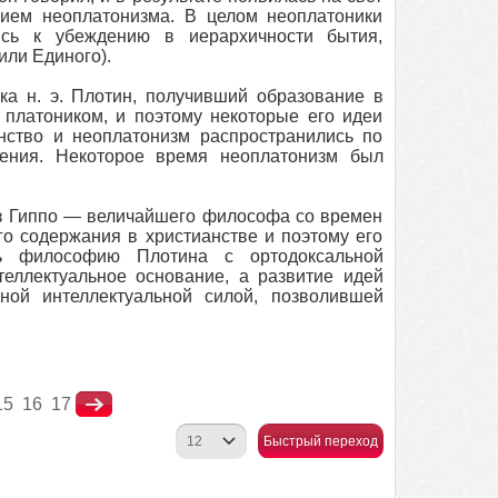
нием неоплатонизма. В целом неоплатоники
ись к убеждению в иерархичности бытия,
или Единого).
а н. э. Плотин, получивший образование в
 платоником, и поэтому некоторые его идеи
анство и неоплатонизм распространились по
ения. Некоторое время неоплатонизм был
из Гиппо — величайшего философа со времен
го содержания в христианстве и поэтому его
ть философию Плотина с ортодоксальной
теллектуальное основание, а развитие идей
ой интеллектуальной силой, позволившей
15
16
17
Быстрый переход