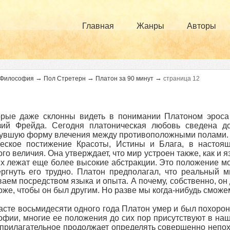
Главная
Жанры
Авторы
→
→
→
Философия
Пол Стретерн
Платон за 90 минут
страница 12
орые даже склонны видеть в понимании Платоном эроса
зий Фрейда. Сегодня платоническая любовь сведена до
увшую форму влечения между противоположными полами. 
ческое постижение Красоты, Истины и Блага, в настоя
го величия. Она утверждает, что мир устроен также, как и 
х лежат еще более высокие абстракции. Это положение мож
ргнуть его трудно. Платон предполагал, что реальный 
аем посредством языка и опыта. А почему, собственно, он
оже, чтобы он был другим. Но разве мы когда-нибудь сможе
асте восьмидесяти одного года Платон умер и был похорон
фии, многие ее положения до сих пор присутствуют в наш
прилагательное продолжает определять совершенно непо