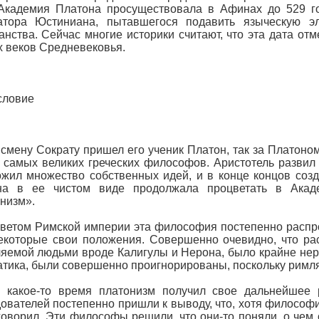
Академия Платона просуществовала в Афинах до 529 год
атора Юстиниана, пытавшегося подавить языческую эл
анства. Сейчас многие историки считают, что эта дата отм
 веков Средневековья.
словие
 смену Сократу пришел его ученик Платон, так за Платоно
 самых великих греческих философов. Аристотель развил
жил множество собственных идей, и в конце концов со
на в ее чистом виде продолжала процветать в Акаде
низм».
ветом Римской империи эта философия постепенно распро
екоторые свои положения. Совершенно очевидно, что рас
яемой людьми вроде Калигулы и Нерона, было крайне нер
тика, были совершенно проигнорированы, поскольку римля
я какое-то время платонизм получил свое дальнейшее 
ователей постепенно пришли к выводу, что, хотя философи
говорил. Эти философы решили, что они-то поняли, о чем о