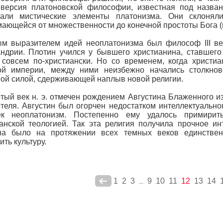
 версия платоновской философии, известная под назва
вали мистические элементы платонизма. Они склонял
ающейся от множественности до конечной простоты Бога (
м выразителем идей неоплатонизма был философ III век
ндрии. Плотин учился у бывшего христианина, ставшего
 совсем по-христиански. Но со временем, когда христи
ой империи, между ними неизбежно начались столкнов
ой силой, сдерживающей наплыв новой религии.
тый век н. э. отмечен рождением Августина Блаженного 
теля. Августин был огорчен недостатком интеллектуально
ек неоплатонизм. Постепенно ему удалось примири
анской теологией. Так эта религия получила прочное ин
на было на протяжении всех темных веков единственн
ить культуру.
1
2
3
9
10
11
12
13
14
...