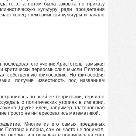
а н. э., а потом была закрыта по приказу
линистическую культуру ради процветания
ечает конец греко-римской культуры и начало
м последовал его ученик Аристотель, замыкая
 и критически переосмыслил мысли Платона,
здал собственную философию. Но философия
мии, получив известность под названием
странилась по всей ее территории, теряя по
суждать о политических утопиях в империи,
азумно. Другие идеи, например платоновская
не просто не интересовались математикой.
развитие. Многие из его самых преданных
я Платона и верна, сам он часто не понимал,
н говорил, и в результате появилась на свет