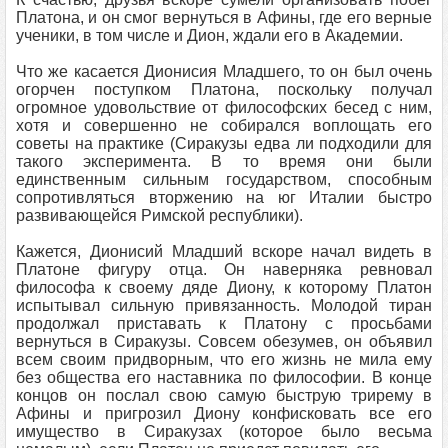
Платона, и он смог вернуться в Афины, где его верные
ученики, в том числе и Дион, ждали его в Академии.
Что же касается Дионисия Младшего, то он был очень
огорчен поступком Платона, поскольку получал
огромное удовольствие от философских бесед с ним,
хотя и совершенно не собирался воплощать его
советы на практике (Сиракузы едва ли подходили для
такого эксперимента. В то время они были
единственным сильным государством, способным
сопротивляться вторжению на юг Италии быстро
развивающейся Римской республики).
Кажется, Дионисий Младший вскоре начал видеть в
Платоне фигуру отца. Он наверняка ревновал
философа к своему дяде Диону, к которому Платон
испытывал сильную привязанность. Молодой тиран
продолжал приставать к Платону с просьбами
вернуться в Сиракузы. Совсем обезумев, он объявил
всем своим придворным, что его жизнь не мила ему
без общества его наставника по философии. В конце
концов он послал свою самую быструю трирему в
Афины и пригрозил Диону конфисковать все его
имущество в Сиракузах (которое было весьма