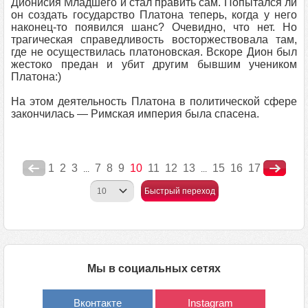
Дионисия Младшего и стал править сам. Попытался ли
он создать государство Платона теперь, когда у него
наконец-то появился шанс? Очевидно, что нет. Но
трагическая справедливость восторжествовала там,
где не осуществилась платоновская. Вскоре Дион был
жестоко предан и убит другим бывшим учеником
Платона:)
На этом деятельность Платона в политической сфере
закончилась — Римская империя была спасена.
1
2
3
7
8
9
10
11
12
13
15
16
17
...
...
Быстрый переход
Мы в социальных сетях
Вконтакте
Instagram