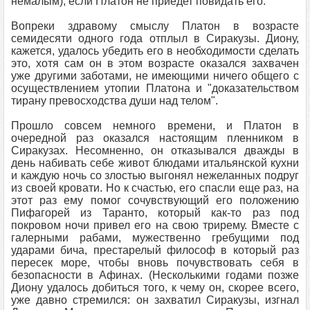
немалым), если Платон не приедет повидать его.
Вопреки здравому смыслу Платон в возрасте
семидесяти одного года отплыл в Сиракузы. Диону,
кажется, удалось убедить его в необходимости сделать
это, хотя сам он в этом возрасте оказался захвачен
уже другими заботами, не имеющими ничего общего с
осуществлением утопии Платона и "доказательством
тирану превосходства души над телом".
Прошло совсем немного времени, и Платон в
очередной раз оказался настоящим пленником в
Сиракузах. Несомненно, он отказывался дважды в
день набивать себе живот блюдами итальянской кухни
и каждую ночь со злостью выгонял нежеланных подруг
из своей кровати. Но к счастью, его спасли еще раз, на
этот раз ему помог сочувствующий его положению
Пифагорей из Таранто, который как-то раз под
покровом ночи привел его на свою трирему. Вместе с
галерными рабами, мужественно гребущими под
ударами бича, престарелый философ в который раз
пересек море, чтобы вновь почувствовать себя в
безопасности в Афинах. (Несколькими годами позже
Диону удалось добиться того, к чему он, скорее всего,
уже давно стремился: он захватил Сиракузы, изгнал