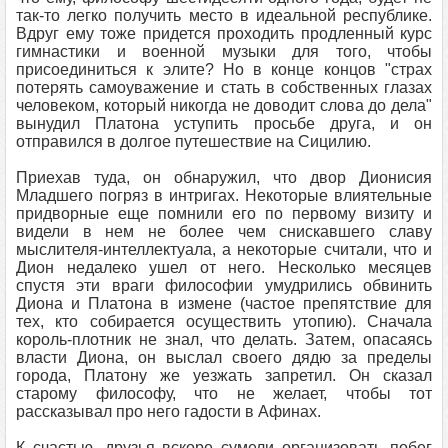
так-то легко получить место в идеальной республике.
Вдруг ему тоже придется проходить продленный курс
гимнастики и военной музыки для того, чтобы
присоединиться к элите? Но в конце концов "страх
потерять самоуважение и стать в собственных глазах
человеком, который никогда не доводит слова до дела"
вынудил Платона уступить просьбе друга, и он
отправился в долгое путешествие на Сицилию.
Приехав туда, он обнаружил, что двор Дионисия
Младшего погряз в интригах. Некоторые влиятельные
придворные еще помнили его по первому визиту и
видели в нем не более чем снискавшего славу
мыслителя-интеллектуала, а некоторые считали, что и
Дион недалеко ушел от него. Несколько месяцев
спустя эти враги философии умудрились обвинить
Диона и Платона в измене (частое препятствие для
тех, кто собирается осуществить утопию). Сначала
король-плотник не знал, что делать. Затем, опасаясь
власти Диона, он выслал своего дядю за пределы
города, Платону же уезжать запретил. Он сказал
старому философу, что не желает, чтобы тот
рассказывал про него гадости в Афинах.
К счастью, друзья вскоре сумели организовать побег