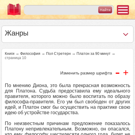
Жанры
→
→
→
→
Книги
Философия
Пол Стретерн
Платон за 90 минут
страница 10
-
+
Изменить размер шрифта
По мнению Диона, это была прекрасная возможность
для Платона. Судьба предоставила ему идеального
правителя, которого можно было воспитать по образу
философа-правителя. Его ум был свободен от других
идей, и Платон смог бы осуществить на практике свою
идею об устройстве государства.
По неизвестным причинам предложение показалось
Платону непривлекательным. Возможно, он опасался,
что ему, философу шестидесяти одного года, будет не