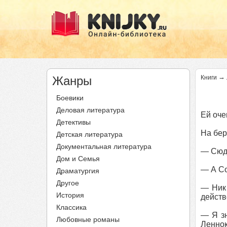
→
Жанры
Книги
Боевики
Деловая литература
Ей оче
Детективы
На бер
Детская литература
Документальная литература
— Сюда
Дом и Семья
— А Со
Драматургия
Другое
— Ник 
История
действ
Классика
— Я зн
Любовные романы
Леннок