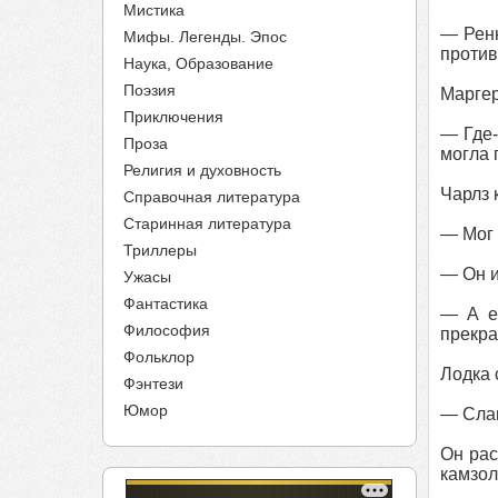
Мистика
— Ренн
Мифы. Легенды. Эпос
против 
Наука, Образование
Поэзия
Маргер
Приключения
— Где-
Проза
могла 
Религия и духовность
Чарлз 
Справочная литература
Старинная литература
— Мог 
Триллеры
— Он и
Ужасы
Фантастика
— А е
Философия
прекра
Фольклор
Лодка 
Фэнтези
Юмор
— Слав
Он рас
камзол