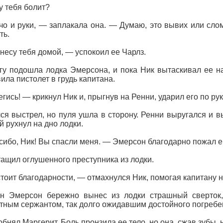
у тебя болит?
о и руки, — заплакала она. — Думаю, это вывих или слома
ть.
несу тебя домой, — успокоил ее Чарлз.
гу подошла лодка Эмерсона, и пока Ник вытаскивал ее на
ила пистолет в грудь капитана.
гись! — крикнул Ник и, прыгнув на Ренни, ударил его по ру
ся выстрел, но пуля ушла в сторону. Ренни выругался и вы
й рухнул на дно лодки.
ибо, Ник! Вы спасли меня. — Эмерсон благодарно пожал ем
ащил оглушенного преступника из лодки.
тоит благодарности, — отмахнулся Ник, помогая капитану н
ан Эмерсон бережно вынес из лодки страшный сверток,
тным сержантом, так долго ожидавшим достойного погребе
обнял Маргерит. Боль пронзила ее тело, но она, сжав зубы, 