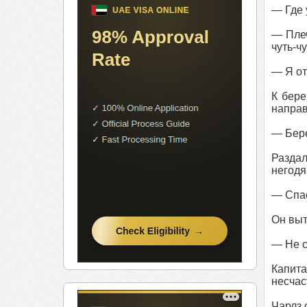
— Где 
— Плеч
чуть-чу
— Я от
К бере
направ
— Бере
Раздал
негодя
— Спас
Он выт
— Не с
Капит
несчас
Чарлз 