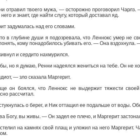
и отравил твоего мужа, — осторожно проговорил Чарлз. —
него и знает, где найти слугу, который доставал яд.
ит задумалась над его словами.
то в глубине души я подозревала, что Леннокс умер не сво
понять, кому понадобилось убивать его. — Она вздохнула. 
кивнул и сердито нахмурился.
бы, но я думаю, Ренни надеялся жениться на тебе. Он не хо
диот, — зло сказала Маргерит.
ще он боялся, что Леннокс не выдержит тяжести своей
сно рассчитал.
стукнулась о берег, и Ник оттащил ее подальше от воды. Об
а Богу, вы живы. — Он задел ее плечо, и Маргерит застон
стелил на камнях свой плащ и уложил на него Маргерит. Ч
ом.