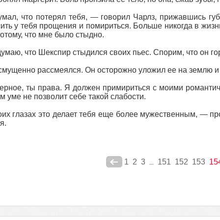
мал, что потерял тебя, — говорил Чарлз, прижавшись губ
ить у тебя прощения и помириться. Больше никогда в жизни
отому, что мне было стыдно.
умаю, что Шекспир стыдился своих пьес. Спорим, что он 
смущенно рассмеялся. Он осторожно уложил ее на землю и 
рное, ты права. Я должен примириться с моими романтич
м уме не позволит себе такой слабости.
их глазах это делает тебя еще более мужественным, — пр
я.
1
2
3
151
152
153
15
...