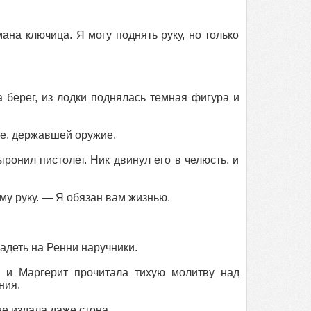
на ключица. Я могу поднять руку, но только
 берег, из лодки поднялась темная фигура и
ке, державшей оружие.
ронил пистолет. Ник двинул его в челюсть, и
у руку. — Я обязан вам жизнью.
адеть на Ренни наручники.
 и Маргерит прочитала тихую молитву над
ния.
не издала даже стона.