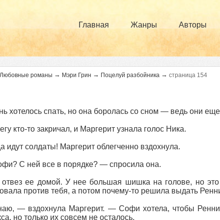
Главная
Жанры
Авторы
→
→
→
Любовные романы
Мэри Грин
Поцелуй разбойника
страница 154
нь хотелось спать, но она боролась со сном — ведь они еще
егу кто-то закричал, и Маргерит узнала голос Ника.
 идут солдаты! Маргерит облегченно вздохнула.
фи? С ней все в порядке? — спросила она.
отвез ее домой. У нее большая шишка на голове, но это
овала против тебя, а потом почему-то решила выдать Ренн
аю, — вздохнула Маргерит. — Софи хотела, чтобы Ренни 
са, но только их совсем не осталось.