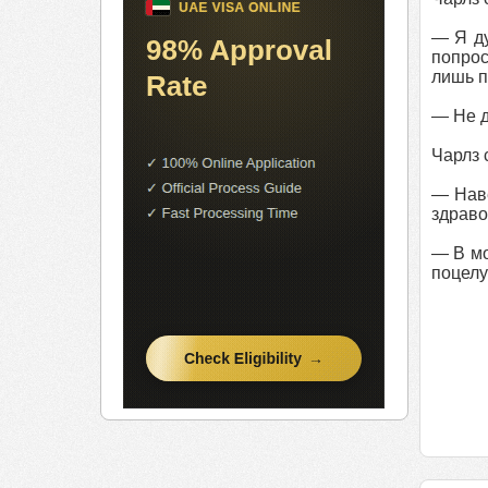
— Я ду
попрос
лишь п
— Не д
Чарлз 
— Наве
здраво
— В мо
поцелу