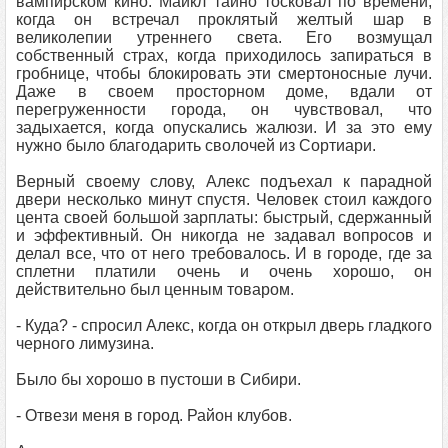
вампирском кино. Майкл тайно тосковал по времени,
когда он встречал проклятый желтый шар в
великолепии утреннего света. Его возмущал
собственный страх, когда приходилось запираться в
гробнице, чтобы блокировать эти смертоносные лучи.
Даже в своем просторном доме, вдали от
перегруженности города, он чувствовал, что
задыхается, когда опускались жалюзи. И за это ему
нужно было благодарить сволочей из Сортиари.
Верный своему слову, Алекс подъехал к парадной
двери несколько минут спустя. Человек стоил каждого
цента своей большой зарплаты: быстрый, сдержанный
и эффективный. Он никогда не задавал вопросов и
делал все, что от него требовалось. И в городе, где за
сплетни платили очень и очень хорошо, он
действительно был ценным товаром.
- Куда? - спросил Алекс, когда он открыл дверь гладкого
черного лимузина.
Было бы хорошо в пустоши в Сибири.
- Отвези меня в город. Район клубов.