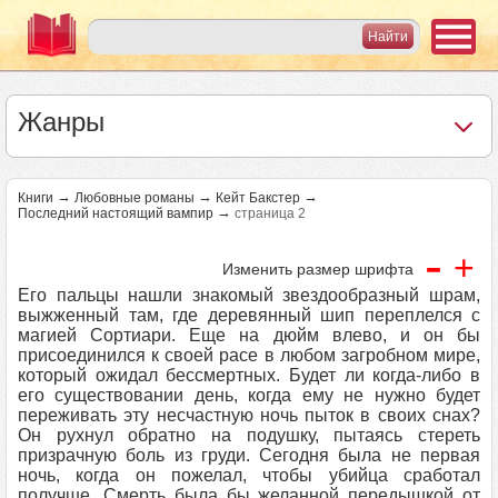
Жанры
→
→
→
Книги
Любовные романы
Кейт Бакстер
→
Последний настоящий вампир
страница 2
-
+
Изменить размер шрифта
Его пальцы нашли знакомый звездообразный шрам,
выжженный там, где деревянный шип переплелся с
магией Сортиари. Еще на дюйм влево, и он бы
присоединился к своей расе в любом загробном мире,
который ожидал бессмертных. Будет ли когда-либо в
его существовании день, когда ему не нужно будет
переживать эту несчастную ночь пыток в своих снах?
Он рухнул обратно на подушку, пытаясь стереть
призрачную боль из груди. Сегодня была не первая
ночь, когда он пожелал, чтобы убийца сработал
получше. Смерть была бы желанной передышкой от