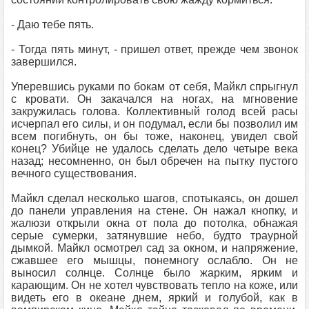
- Даю тебе пять.
- Тогда пять минут, - пришел ответ, прежде чем звонок
завершился.
Уперевшись руками по бокам от себя, Майкл спрыгнул
с кровати. Он закачался на ногах, на мгновение
закружилась голова. Коллективный голод всей расы
исчерпал его силы, и он подумал, если бы позволил им
всем погибнуть, он бы тоже, наконец, увидел свой
конец? Убийце не удалось сделать дело четыре века
назад; несомненно, он был обречен на пытку пустого
вечного существования.
Майкл сделал несколько шагов, спотыкаясь, он дошел
до панели управления на стене. Он нажал кнопку, и
жалюзи открыли окна от пола до потолка, обнажая
серые сумерки, затянувшие небо, будто траурной
дымкой. Майкл осмотрел сад за окном, и напряжение,
сжавшее его мышцы, понемногу ослабло. Он не
выносил солнце. Солнце было жарким, ярким и
карающим. Он не хотел чувствовать тепло на коже, или
видеть его в океане днем, яркий и голубой, как в