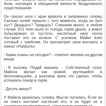
боли, изоляции и обещанной вечности бездуховного
существования.
Он свесил ноги с края кровати и запрокинул голову.
Сколько ночей прошло с того момента, когда он был
сыт? Двадцать? Тридцать? Слишком много, в любом
случае. Его тело ныло от голода, горло драло, а живот
пульсировал от пустоты, кислотный ожог почти
поставил его на колени. С усилием, Майкл взял
сотовый с тумбочки. Он просмотрел свои контакты и
нажал «Набрать».
- Какие планы на сегодня? – ответил человек на другом
конце.
- Я выхожу. Подай машину. - Собственный голос
Майкла звучал как гравий, крутящийся в
бетономешалке, а разговор мало что сделал, чтобы
успокоить пожар в горле.
- Десять минут?
У Майкла кружилась голова. Мысли путались. Если он
не поест, инстинкт настигнет его, и он будет не в
состоянии контролировать свою жажду кормиться.