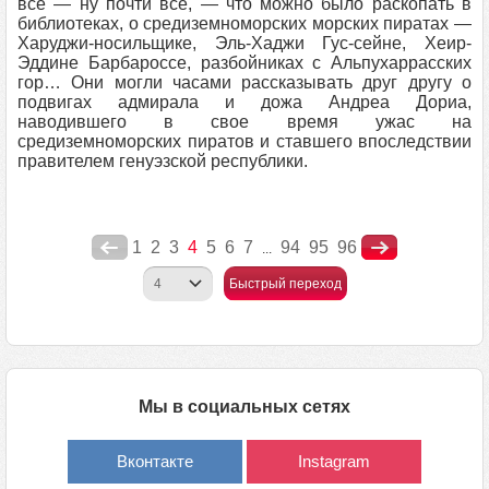
все — ну почти все, — что можно было раскопать в
библиотеках, о средиземноморских морских пиратах —
Харуджи-носильщике, Эль-Хаджи Гус-сейне, Хеир-
Эддине Барбароссе, разбойниках с Альпухаррасских
гор… Они могли часами рассказывать друг другу о
подвигах адмирала и дожа Андреа Дориа,
наводившего в свое время ужас на
средиземноморских пиратов и ставшего впоследствии
правителем генуэзской республики.
1
2
3
4
5
6
7
94
95
96
...
Быстрый переход
Мы в социальных сетях
Вконтакте
Instagram