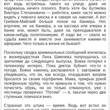
вот ведь встретишь такого на улице, даже не
подумаешь ничего плохого. Взять хотя бы Бутякова
Виктора Степановича — работяга, каких часто можно
видеть у пивного киоска и в сквере на лавочке. А вот
Грибков-Майский больше похож на банкира. Нет,
впрочем, не на банкира, а на кассира или клерка в
банке или, может быть, даже на преподавателя в
каком-нибудь политехникуме. И надо же — свела их
судьба вместе и вместе они занимаются какими-то
аферами. Чего только в жизни не бывает!
Поскольку сводка криминальных сообщений кончилась
и жизнерадостная Лена Шмелева попрощалась со
зрителями до следующего выпуска, Вовка потерял к
телевизору интерес. Пока диктор бубнил что-то о
погоде, Вовка наконец расправился с завтраком и,
убедившись, что он, как всегда, опаздывает, вихрем
бросился за своим портфелем. Мама, прикрыв рукой
телефонную трубку, что-то крикнула о том, что нужно
почистить обувь, но он только отмахнулся, уже с
лестницы прокричал: "Потом!" — и, прыгая через две
ступеньки, помчался вниз.
Странная это штука — время. Ведь вот встал он
сегодня ни свет ни заря, пожертвовал, можно сказать,