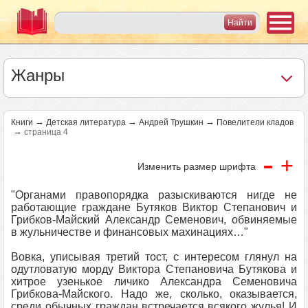
Жанры
→
→
→
Книги
Детская литература
Андрей Трушкин
Повелители кладов
→
страница 4
-
+
Изменить размер шрифта
"Органами правопорядка разыскиваются нигде не
работающие граждане Бутяков Виктор Степанович и
Грибков-Майский Александр Семенович, обвиняемые
в жульничестве и финансовых махинациях…"
Вовка, уписывая третий тост, с интересом глянул на
одутловатую морду Виктора Степановича Бутякова и
хитрое узенькое личико Александра Семеновича
Грибкова-Майского. Надо же, сколько, оказывается,
среди обычных граждан встречается всякого жулья! И