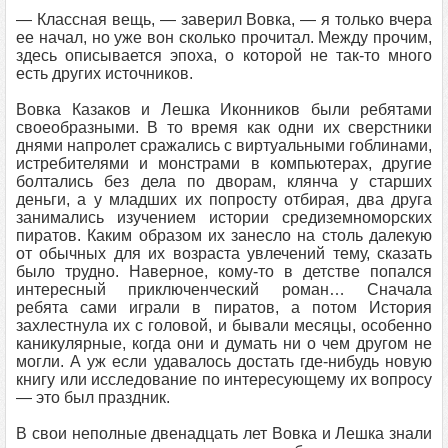
— Классная вещь, — заверил Вовка, — я только вчера
ее начал, но уже вон сколько прочитал. Между прочим,
здесь описывается эпоха, о которой не так-то много
есть других источников.
Вовка Казаков и Лешка Иконников были ребятами
своеобразными. В то время как одни их сверстники
днями напролет сражались с виртуальными гоблинами,
истребителями и монстрами в компьютерах, другие
болтались без дела по дворам, клянча у старших
деньги, а у младших их попросту отбирая, два друга
занимались изучением истории средиземноморских
пиратов. Каким образом их занесло на столь далекую
от обычных для их возраста увлечений тему, сказать
было трудно. Наверное, кому-то в детстве попался
интересный приключенческий роман… Сначала
ребята сами играли в пиратов, а потом История
захлестнула их с головой, и бывали месяцы, особенно
каникулярные, когда они и думать ни о чем другом не
могли. А уж если удавалось достать где-нибудь новую
книгу или исследование по интересующему их вопросу
— это был праздник.
В свои неполные двенадцать лет Вовка и Лешка знали