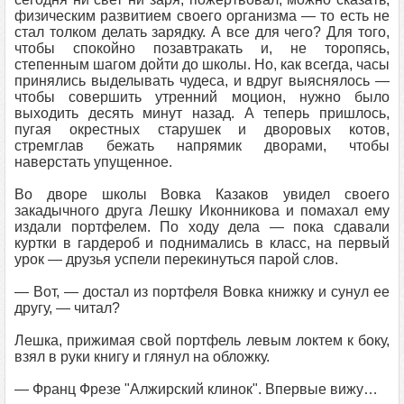
физическим развитием своего организма — то есть не
стал толком делать зарядку. А все для чего? Для того,
чтобы спокойно позавтракать и, не торопясь,
степенным шагом дойти до школы. Но, как всегда, часы
принялись выделывать чудеса, и вдруг выяснялось —
чтобы совершить утренний моцион, нужно было
выходить десять минут назад. А теперь пришлось,
пугая окрестных старушек и дворовых котов,
стремглав бежать напрямик дворами, чтобы
наверстать упущенное.
Во дворе школы Вовка Казаков увидел своего
закадычного друга Лешку Иконникова и помахал ему
издали портфелем. По ходу дела — пока сдавали
куртки в гардероб и поднимались в класс, на первый
урок — друзья успели перекинуться парой слов.
— Вот, — достал из портфеля Вовка книжку и сунул ее
другу, — читал?
Лешка, прижимая свой портфель левым локтем к боку,
взял в руки книгу и глянул на обложку.
— Франц Фрезе "Алжирский клинок". Впервые вижу…