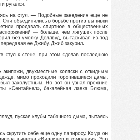
 и ругался.
дясь на стул. — Подобные заведения еще не
. Они объединились в борьбе против выпивки
ретили продавать спиртное в общественных
 распоряжений — больше, чем лягушек после
орил без умолку Деллвуд, вытаскивая из-под
м передавая ее Джибу. Джиб закурил.
 стул к стене, при этом сделав последнюю
 экипажи, двухместные коляски с откидным
 одежде, мимо проходили торопившиеся дамы,
 был захолустным. Но вот он узнал прежние
еты «Сентайнел», бакалейная лавка Блюма,
лвуд, пуская клубы табачного дыма, пытаясь
сь скрутить себе еще одну папиросу. Когда он
 висела вывеска «Вилливер и компания». Это