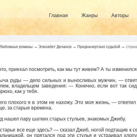
Главная
Жанры
Авторы
→
→
→
Любовные романы
Элизабет Деланси
Предначертано судьбой
стран
то, приехал посмотреть, как мы тут живем? А ты изменился
ча руды — дело сильных и выносливых мужчин, — ответи
лем, владельцем заведения: — Конечно, если вот так си
рюхо, как у тебя.
го плохого я в этом не нахожу. Это моя жизнь, — ответи
е, за старые времена.
д нашел пару шатких старых стульев, знакомых Джибу.
старье все еще здесь? — сказал Джиб, ногой подтащив к се
льчишкой, он прятался под эти стулья и устраивал хлоп