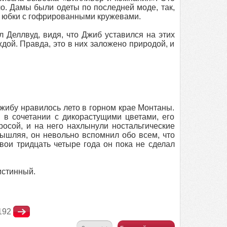
ло. Дамы были одеты по последней моде, так,
и юбки с гофрированными кружевами.
 Деллвуд, видя, что Джиб уставился на этих
дой. Правда, это в них заложено природой, и
 Джибу нравилось лето в горном крае Монтаны.
 в сочетании с дикорастущими цветами, его
росой, и на него нахлынули ностальгические
мышляя, он невольно вспомнил обо всем, что
свои тридцать четыре года он пока не сделал
истинный.
192