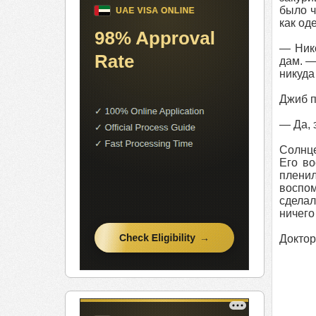
было ч
как од
— Нико
дам. —
никуда
Джиб п
— Да, 
Солнце
Его во
пленил
воспом
сделал
ничего
Доктор