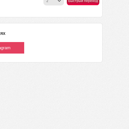
Быстрый переход
тях
tagram