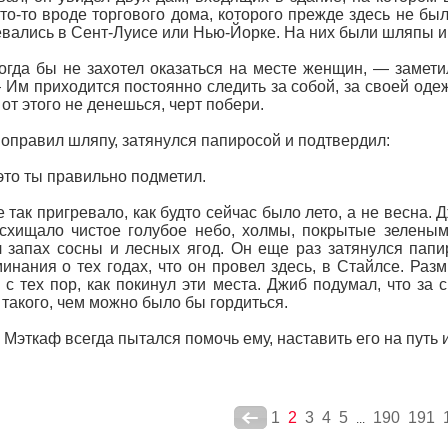
то-то вроде торгового дома, которого прежде здесь не бы
евались в Сент-Луисе или Нью-Йорке. На них были шляпы 
гда бы не захотел оказаться на месте женщин, — заметил
 Им приходится постоянно следить за собой, за своей одеж
 от этого не денешься, черт побери.
оправил шляпу, затянулся папиросой и подтвердил:
это ты правильно подметил.
 так пригревало, как будто сейчас было лето, а не весна.
схищало чистое голубое небо, холмы, покрытые зеленым
 запах сосны и лесных ягод. Он еще раз затянулся папи
инания о тех годах, что он провел здесь, в Стайлсе. Раз
 с тех пор, как покинул эти места. Джиб подумал, что за 
 такого, чем можно было бы гордиться.
 Мэткаф всегда пытался помочь ему, наставить его на путь 
1
2
3
4
5
190
191
...