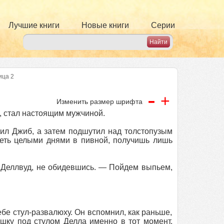
Лучшие книги
Новые книги
Серии
ица 2
-
+
Изменить размер шрифта
, стал настоящим мужчиной.
л Джиб, а затем подшутил над толстопузым
деть целыми днями в пивной, получишь лишь
л Деллвуд, не обидевшись. — Пойдем выпьем,
бе стул-развалюху. Он вспомнил, как раньше,
ушку под стулом Делла именно в тот момент,