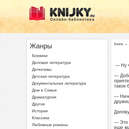
→
Жанры
Книги
Боевики
Деловая литература
— Ну ч
Детективы
— Добы
Детская литература
прияте
Документальная литература
такое б
Дом и Семья
— Ниче
Драматургия
дружищ
Другое
История
Деллву
Классика
— Это 
Любовные романы
еще ма