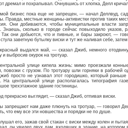
тот дремал и похрапывал. Очнувшись от хлопка, Делл кричал
мой бизнес пока еще не запрещен, — начал Деллвуд, са
ы. Правда, местные женщины-активистки против таких мест
жия. Они добиваются, чтобы муниципальные власти зап
. Знаешь, сколько в городе сейчас повыходило указов,
 Так они добьются, что и пивные, и бары закроют, — гов
 стула заветную бутылку виски и тут же наливая себе, зате
расный выдался май, — сказал Джиб, немного отодвинув
у и выбросив окурок на тротуар.
ентральной улице кипела жизнь: мимо проезжали конные
, повозки с грузом. По тротуару шли горняки в рабочей
Джиб просто не узнавал этот городишко, который раньше
. На центральной улице располагалась типография газ
шое трехэтажное здание гостиницы.
д прекрасно выглядит, — сказал Джиб, отпивая виски.
 запрещают нам даже плюнуть на тротуар, — говорил Дел
ть, что ему все эти новшества и порядки не по душе.
лушал его, зажав свой стакан с виски между колен и пытая
вал, он увидел двух дам, входящих в здание, на котором