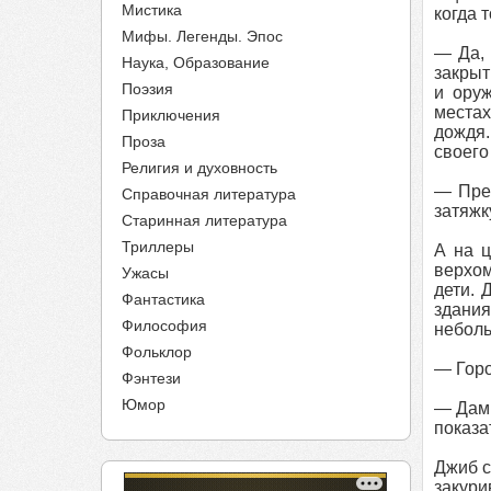
Мистика
когда 
Мифы. Легенды. Эпос
— Да, 
Наука, Образование
закрыт
Поэзия
и ору
местах
Приключения
дождя.
Проза
своего
Религия и духовность
— Прек
Справочная литература
затяжк
Старинная литература
Триллеры
А на ц
верхом
Ужасы
дети. 
Фантастика
здания
Философия
неболь
Фольклор
— Горо
Фэнтези
Юмор
— Дамы
показа
Джиб с
закури