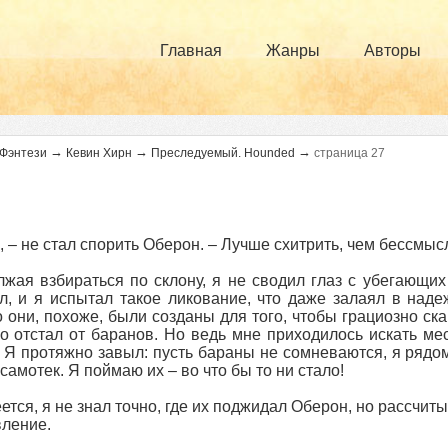
Главная
Жанры
Авторы
→
→
→
Фэнтези
Кевин Хирн
Преследуемый. Hounded
страница 27
, – не стал спорить Оберон. – Лучше схитрить, чем бессмыс
жая взбираться по склону, я не сводил глаз с убегающих
л, и я испытал такое ликование, что даже залаял в наде
 они, похоже, были созданы для того, чтобы грациозно скака
о отстал от баранов. Но ведь мне приходилось искать мес
 Я протяжно завыл: пусть бараны не сомневаются, я рядом!
 самотек. Я поймаю их – во что бы то ни стало!
ется, я не знал точно, где их поджидал Оберон, но рассчит
ление.