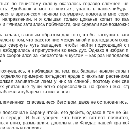
ться по тенистому склону оказалось гораздо сложнее, ч
сть. Вдобавок я мог оступиться, упасть в какое-нибудь
еся в аризонском ночном полумраке, помогали мне сорие
 направлении, и я слышал только цоканье копыт по ка
 и Флидас затаились поблизости, они сделали все возможно
ь залаял, главным образом для того, чтобы заглушить за
ался в том, что расстояние между мной и волкодавом сокр
до свернуть чуть западнее, чтобы найти подходящий сп
 взбодрились и припустили во весь дух. Однако я избрал п
ав схоронился за креозотовым кустом – как раз неподалек
.
охнувшись, я наблюдал за тем, как бараны начали спрыг
 отделяло примерно пятьдесят ярдов с чахлыми растениям
олжал заливаться лаем у них за спиной, поэтому они све
их упитанные туши четко обрисовались на фоне неба, ст
заблеял и кубарем скатился вниз.
племенники, спасавшиеся бегством, даже не остановились.
 подскочил к барану, чтобы его добить, однако в том не б
в сердце. Я был уверен, что богиня вот-вот появится
ться вниз, размышляя, довольна ли Флидас нашей кратко
ли вдоль и поперек.