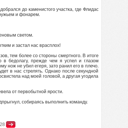
 добрался до каменистого участка, где Флидас
 ружьем и фонарем.
геновым светом.
тким и застал нас врасплох!
зов, тем более со стороны смертного. В итоге
 в бедолагу, прежде чем я успел и глазом
му нож не убил егеря, зато ранил его в плечо.
удет в нас стрелять. Однако после секундной
свистела над моей головой, а другая угодила
ревела от первобытной ярости.
одпрыгнул, собираясь выполнить команду.
28