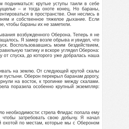
ем подниматься: крутые уступы таили в себе
 ущелье – и тогда охоте конец. Но бараны,
нтироваться в пространстве. Они неслись в
мням и собственное тяжелое дыхание. Если
е, чтобы бараны их не заметили.
вывания возбужденного Оберона. Теперь я не
ащалось. Я замер возле обрыва и увидел, что
уск. Воспользовавшись моим бездействием,
равильную тактику и вскоре углядел Оберона:
у от спуска, до которого уже добралась наша
ивать на землю. От следующей крутой скалы
и пустыни. Оберон перекрыл баранам дорогу,
рнули на восток, к тропинке между скалами.
рела поразила особенно крупный экземпляр:
ыло необходимости: стрела Флидас попала ему
, чтобы затребовать свою добычу. Я начал
й охотой по местам, которые мы с Обероном