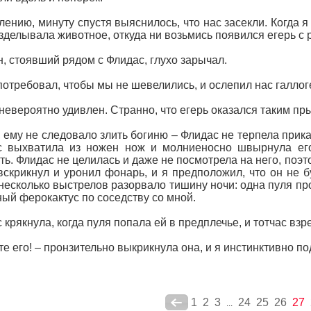
лению, минуту спустя выяснилось, что нас засекли. Когда я
зделывала животное, откуда ни возьмись появился егерь с
, стоявший рядом с Флидас, глухо зарычал.
потребовал, чтобы мы не шевелились, и ослепил нас галло
невероятно удивлен. Странно, что егерь оказался таким пры
, ему не следовало злить богиню – Флидас не терпела прика
с выхватила из ножен нож и молниеносно швырнула его
ть. Флидас не целилась и даже не посмотрела на него, поэто
вскрикнул и уронил фонарь, и я предположил, что он не б
несколько выстрелов разорвало тишину ночи: одна пуля про
ный ферокактус по соседству со мной.
 крякнула, когда пуля попала ей в предплечье, и тотчас вз
те его! – пронзительно выкрикнула она, и я инстинктивно п
1
2
3
24
25
26
27
...