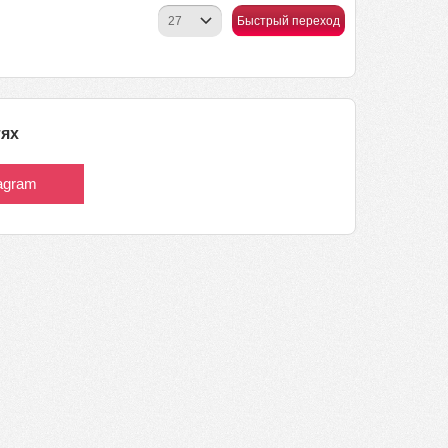
Быстрый переход
тях
tagram