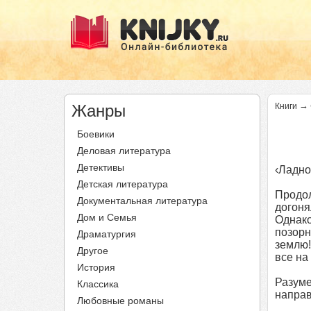
→
Жанры
Книги
Боевики
Деловая литература
Детективы
‹Ладно
Детская литература
Продол
Документальная литература
догоня
Дом и Семья
Однако
позорн
Драматургия
землю!
Другое
все на
История
Разуме
Классика
направ
Любовные романы