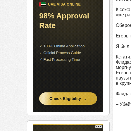
К сожа
уже ра
Оберон
Егерь 
Я был 
Кстати
Флида
моргну
Егерь 
паузы 
в круп
Флидас
– Убей