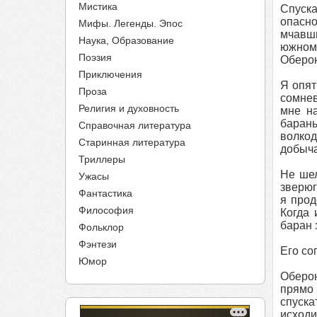
Мистика
Спуска
опасно
Мифы. Легенды. Эпос
мчавши
Наука, Образование
южном
Поэзия
Оберон
Приключения
Я опят
Проза
сомнев
Религия и духовность
мне на
бараны
Справочная литература
волкод
Старинная литература
добыча
Триллеры
Не шел
Ужасы
зверюг
Фантастика
я прод
Философия
Когда 
баран 
Фольклор
Фэнтези
Его со
Юмор
Оберон
прямо 
спуска
исходи