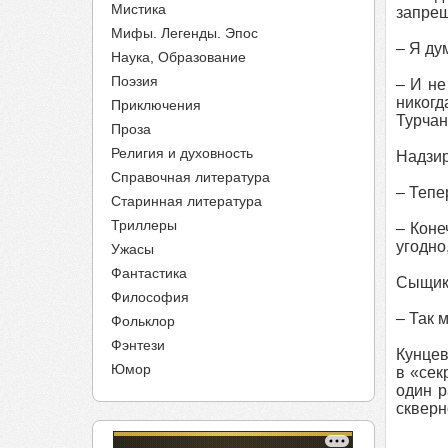
Мистика
запре
Мифы. Легенды. Эпос
– Я ду
Наука, Образование
Поэзия
– И не
никогд
Приключения
Турчан
Проза
Религия и духовность
Надзир
Справочная литература
– Тепе
Старинная литература
Триллеры
– Коне
угодно
Ужасы
Фантастика
Сыщик 
Философия
– Так 
Фольклор
Фэнтези
Кунцев
Юмор
в «сек
один р
скверн