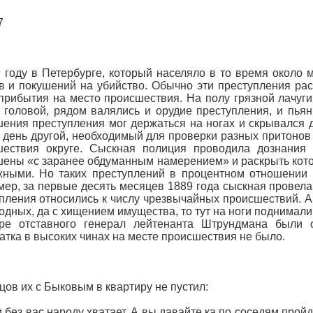
7
 году в Петербурге, который населяло в то время около 
в и покушений на убийство. Обычно эти преступления ра
прибытия на место происшествия. На полу грязной лачуги
 головой, рядом валялись и орудие преступления, и пьян
ения преступления мог держаться на ногах и скрывался д
 день другой, необходимый для проверки разных притонов
шествия округе. Сыскная полиция проводила дознания 
ены «с заранее обдуманным намерением» и раскрыть кото
ными. Но таких преступлений в процентном отношении 
ер, за первые десять месяцев 1889 года сыскная провела 
пления относились к числу чрезвычайных происшествий. А 
одных, да с хищением имущества, то тут на ноги поднимали 
ире отставного генерал лейтенанта Штрундмана были 
атка в высоких чинах на месте происшествия не было.
ов их с Быковым в квартиру не пустил:
и без вас народу хватает. А вы давайте ка по соседям прой