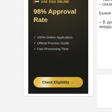
– сказ
Быков 
– В до
некуда