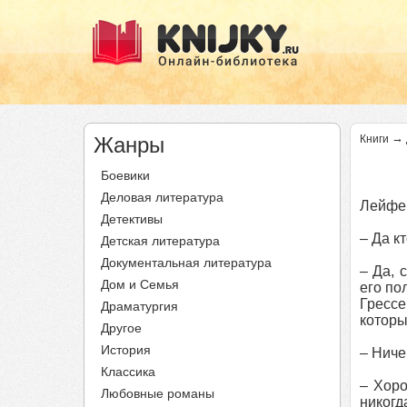
→
Жанры
Книги
Боевики
Деловая литература
Лейфер
Детективы
– Да к
Детская литература
Документальная литература
– Да, 
Дом и Семья
его по
Грессе
Драматургия
которы
Другое
История
– Ниче
Классика
– Хоро
Любовные романы
никогд