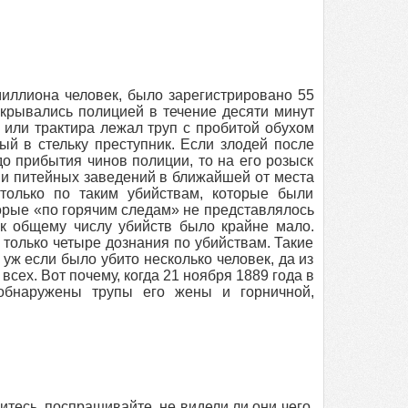
миллиона человек, было зарегистрировано 55
скрывались полицией в течение десяти минут
 или трактира лежал труп с пробитой обухом
ый в стельку преступник. Если злодей после
о прибытия чинов полиции, то на его розыск
 и питейных заведений в ближайшей от места
только по таким убийствам, которые были
рые «по горячим следам» не представлялось
к общему числу убийств было крайне мало.
только четыре дознания по убийствам. Такие
уж если было убито несколько человек, да из
всех. Вот почему, когда 21 ноября 1889 года в
обнаружены трупы его жены и горничной,
дитесь, поспрашивайте, не видели ли они чего,