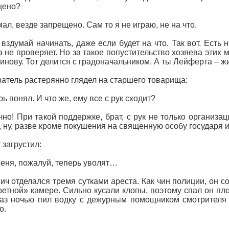
щено?
мал, везде запрещено. Сам то я не играю, не на что.
 вздумай начинать, даже если будет на что. Так вот. Есть 
а не проверяет. Но за такое попустительство хозяева этих 
инову. Тот делится с градоначальником. А ты Лейферта – 
атель растерянно глядел на старшего товарища:
рь понял. И что же, ему все с рук сходит?
чно! При такой поддержке, брат, с рук не только организац
, ну, разве кроме покушения на священную особу государя
загрустил:
меня, пожалуй, теперь уволят…
ич отделался тремя сутками ареста. Как чин полиции, он с
ретной» камере. Сильно кусали клопы, поэтому спал он пл
аз ночью пил водку с дежурным помощником смотрителя 
о.