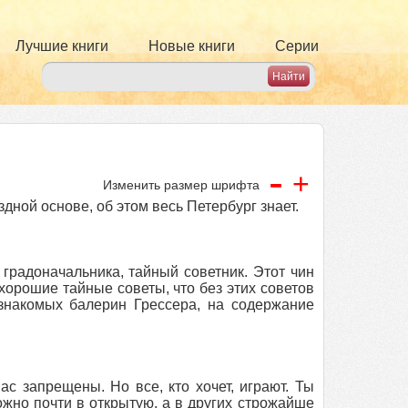
Лучшие книги
Новые книги
Серии
-
+
Изменить размер шрифта
дной основе, об этом весь Петербург знает.
градоначальника, тайный советник. Этот чин
хорошие тайные советы, что без этих советов
 знакомых балерин Грессера, на содержание
с запрещены. Но все, кто хочет, играют. Ты
ожно почти в открытую, а в других строжайше