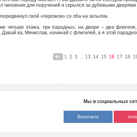
ал чиновник для поручений и скрылся за дубовыми дверями
передвинул свой «пирожок» со лба на затылок.
ме четыре этажа, три парадных, на дворе – два флигеля, 
. Давай ка, Мечислав, начинай с флигелей, а я этой парадно
1
2
3
13
14
15
16
17
18
1
...
Мы в социальных се
Вконтакте
Ins