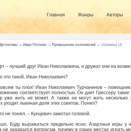
Главная
Жанры
Авторы
→
→
→
Детективы
Иван Погонин
Превышение полномочий
страница 16
т – лучший друг Иван Николаевича, и дружат они на возмез
то это такой, Иван Николаевич?
совсем ты плох! Иван Николаевич Турчанинов – помощник 
ложению соответствует полностью. Он дает Грессеру такие 
р уже жить не может. А также не могут жить несколько
х уходит львиная доля этих советов. Понял?
го не понял. – Кунцевич замотал головой.
шо. Буду выражаться предельно ясно. Азартные игры у на
а не задавался вопросом, почему в одних местах играть м