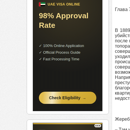
Глава 
В 1889
убийст
после 
топора
соверш
уходил
проис
соверш
возмож
Наприм
престу
благор
кварт
недост
Жеребц
– Там 