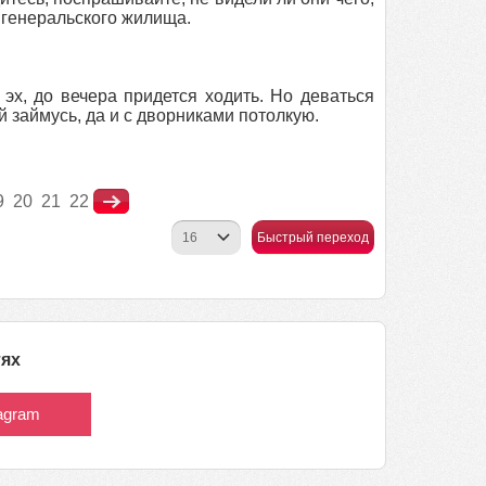
 генеральского жилища.
эх, до вечера придется ходить. Но деваться
й займусь, да и с дворниками потолкую.
9
20
21
22
Быстрый переход
тях
tagram