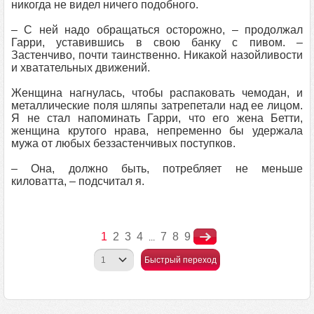
никогда не видел ничего подобного.
– С ней надо обращаться осторожно, – продолжал
Гарри, уставившись в свою банку с пивом. –
Застенчиво, почти таинственно. Никакой назойливости
и хватательных движений.
Женщина нагнулась, чтобы распаковать чемодан, и
металлические поля шляпы затрепетали над ее лицом.
Я не стал напоминать Гарри, что его жена Бетти,
женщина крутого нрава, непременно бы удержала
мужа от любых беззастенчивых поступков.
– Она, должно быть, потребляет не меньше
киловатта, – подсчитал я.
1
2
3
4
7
8
9
...
Быстрый переход