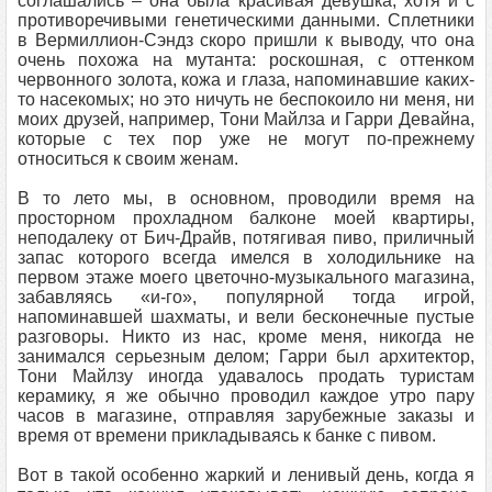
соглашались – она была красивая девушка, хотя и с
противоречивыми генетическими данными. Сплетники
в Вермиллион-Сэндз скоро пришли к выводу, что она
очень похожа на мутанта: роскошная, с оттенком
червонного золота, кожа и глаза, напоминавшие каких-
то насекомых; но это ничуть не беспокоило ни меня, ни
моих друзей, например, Тони Майлза и Гарри Девайна,
которые с тех пор уже не могут по-прежнему
относиться к своим женам.
В то лето мы, в основном, проводили время на
просторном прохладном балконе моей квартиры,
неподалеку от Бич-Драйв, потягивая пиво, приличный
запас которого всегда имелся в холодильнике на
первом этаже моего цветочно-музыкального магазина,
забавляясь «и-го», популярной тогда игрой,
напоминавшей шахматы, и вели бесконечные пустые
разговоры. Никто из нас, кроме меня, никогда не
занимался серьезным делом; Гарри был архитектор,
Тони Майлзу иногда удавалось продать туристам
керамику, я же обычно проводил каждое утро пару
часов в магазине, отправляя зарубежные заказы и
время от времени прикладываясь к банке с пивом.
Вот в такой особенно жаркий и ленивый день, когда я