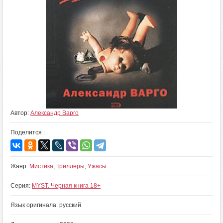
Автор:
Александр Варго
Поделится :
Жанр:
Мистика
,
Триллеры
,
Ужасы
Серия:
MYST. Черная книга 18+
Язык оригинала: русский