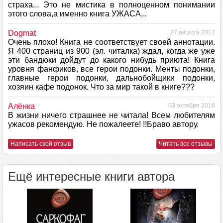
страха... Это не мистика в полноценном понимании
этого слова,а именно книга УЖАСА...
Dogmat
27 августа 2017
Очень плохо! Книга не соответствует своей аннотации.
Я 400 страниц из 900 (эл. читалка) ждал, когда же уже
эти бандюки дойдут до какого нибудь приюта! Книга
уровня фанфиков, все герои подонки. Менты подонки,
главные герои подонки, дальнобойщики подонки,
хозяин кафе подонок. Что за мир такой в книге???
Алёнка
03 октября 2016
В жизни ничего страшнее не читала! Всем любителям
ужасов рекомендую. Не пожалеете! !!Браво автору.
Написать свой отзыв
Читать все отзывы
Ещё интересные книги автора