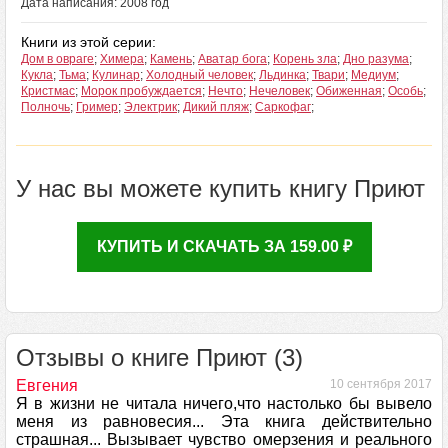
Дата написания: 2008 год
Книги из этой серии:
Дом в овраге
;
Химера
;
Камень
;
Аватар бога
;
Корень зла
;
Дно разума
;
Кукла
;
Тьма
;
Кулинар
;
Холодный человек
;
Льдинка
;
Твари
;
Медиум
;
Кристмас
;
Морок пробуждается
;
Нечто
;
Нечеловек
;
Обиженная
;
Особь
;
Полночь
;
Гример
;
Электрик
;
Дикий пляж
;
Саркофаг
;
У нас вы можете купить книгу Приют
КУПИТЬ И СКАЧАТЬ ЗА 159.00 ₽
Отзывы о книге Приют (3)
Евгения
10 сентября 2017
Я в жизни не читала ничего,что настолько бы вывело
меня из равновесия... Эта книга действительно
страшная... Вызывает чувство омерзения и реального