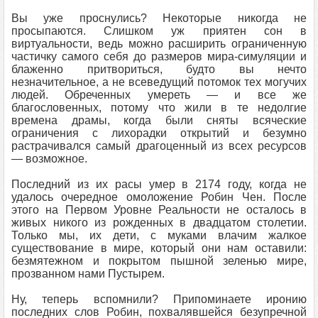
Вы уже проснулись? Некоторые никогда не
просыпаются. Слишком уж приятен сон в
виртуальности, ведь можно расширить ограниченную
частичку самого себя до размеров мира-симуляции и
блаженно притвориться, будто вы нечто
незначительное, а не всеведущий потомок тех могучих
людей. Обреченных умереть — и все же
благословенных, потому что жили в те недолгие
времена драмы, когда были сняты всяческие
ограничения с лихорадки открытий и безумно
растрачивался самый драгоценный из всех ресурсов
— возможное.
Последний из их расы умер в 2174 году, когда не
удалось очередное омоложение Робин Чен. После
этого на Первом Уровне Реальности не осталось в
живых никого из рожденных в двадцатом столетии.
Только мы, их дети, с муками влачим жалкое
существование в мире, который они нам оставили:
безмятежном и покрытом пышной зеленью мире,
прозванном нами Пустырем.
Ну, теперь вспомнили? Припоминаете иронию
последних слов Робин, похвалявшейся безупречной