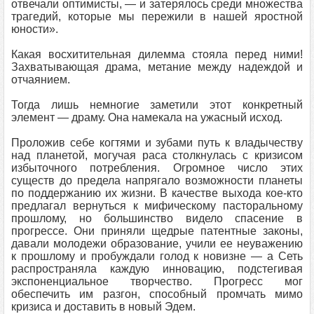
отвечали оптимисты, — и затерялось среди множества
трагедий, которые мы пережили в нашей яростной
юности».
Какая восхитительная дилемма стояла перед ними!
Захватывающая драма, метание между надеждой и
отчаянием.
Тогда лишь немногие заметили этот конкретный
элемент — драму. Она намекала на ужасный исход.
Проложив себе когтями и зубами путь к владычеству
над планетой, могучая раса столкнулась с кризисом
избыточного потребления. Огромное число этих
существ до предела напрягало возможности планеты
по поддержанию их жизни. В качестве выхода кое-кто
предлагал вернуться к мифическому пасторальному
прошлому, но большинство видело спасение в
прогрессе. Они приняли щедрые патентные законы,
давали молодежи образование, учили ее неуважению
к прошлому и пробуждали голод к новизне — а Сеть
распространяла каждую инновацию, подстегивая
экспоненциальное творчество. Прогресс мог
обеспечить им разгон, способный промчать мимо
кризиса и доставить в новый Эдем.