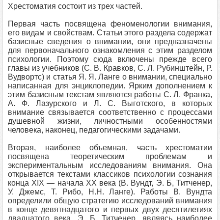
Хрестоматия состоит из трех частей.
Первая часть посвящена феноменологии внимания,
его видам и свойствам. Статьи этого раздела содержат
базисные сведения о внимании, они предназначены
для первоначального ознакомления с этим разделом
психологии. Поэтому сюда включены прежде всего
главы из учебников (С. В. Кравков, С. Л. Рубинштейн, Р.
Вудвортс) и статья Я. Я. Ланге о внимании, специально
написанная для энциклопедии. Ярким дополнением к
этим базисным текстам являются работы С. Л. Франка,
А. Ф. Лазурского и Л. С. Выготского, в которых
внимание связывается соответственно с процессами
душевной жизни, личностными особенностями
человека, наконец, педагогическими задачами.
Вторая, наиболее объемная, часть хрестоматии
посвящена теоретическим проблемам и
экспериментальным исследованиям внимания. Она
открывается текстами классиков психологии сознания
конца XIX — начала XX века (В. Вундт, Э. Б, Титченер,
У. Джемс, Т. Рибо, Н.Н. Ланге). Работы В. Вундта
определили общую стратегию исследований внимания
в конце девятнадцатого и первых двух десятилетиях
двадцатого века. Э. Б. Титченер, являясь наиболее