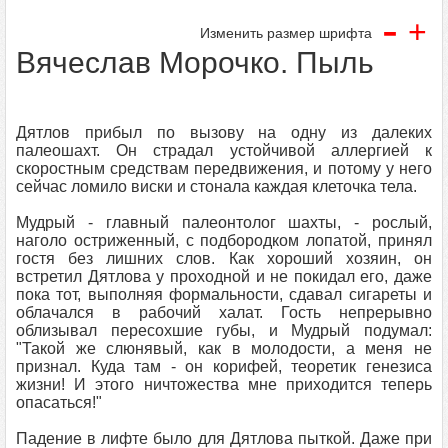
-
+
Изменить размер шрифта
Вячеслав Морочко. Пыль
Дятлов прибыл по вызову на одну из далеких
палеошахт. Он страдал устойчивой аллергией к
скоростным средствам передвижения, и потому у него
сейчас ломило виски и стонала каждая клеточка тела.
Мудрый - главный палеонтолог шахты, - рослый,
наголо остриженный, с подбородком лопатой, принял
гостя без лишних слов. Как хороший хозяин, он
встретил Дятлова у проходной и не покидал его, даже
пока тот, выполняя формальности, сдавал сигареты и
облачался в рабочий халат. Гость непрерывно
облизывал пересохшие губы, и Мудрый подумал:
"Такой же слюнявый, как в молодости, а меня не
признал. Куда там - он корифей, теоретик генезиса
жизни! И этого ничтожества мне приходится теперь
опасаться!"
Падение в лифте было для Дятлова пыткой. Даже при