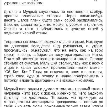
угрожавшие взрывом.
Дятлов и Мудрый спустились по лестнице в тамбур,
прошли эластичные створки. Через каких-нибудь
десять шагов плечи будто сами собой распрямились.
Высокие своды тонули во мраке, глубоком и плотном.
Хозяин и гость приближались к цепочке огней у
подножия черной стены.
Теоретика согревали веселые мысли о доме. Накануне
он допоздна засиделся над рукописью, а утром,
проснувшись, обнаружил, что на него, как на гору,
кряхтя и сопя, забирается полуторагодовалая Натка.
Под этой тяжестью тело его замирало и таяло. Сердце
стонало от счастья. Малышка столкнулась нос к носу с
отцом и, качая головкой, пролепетала - копия мамы -
"Ой, Коя, Коя!" Тогда он вскочил и, вопя от восторга,
сгреб свое чудо в охапку и начал подбрасывать к
потолку и ловить драгоценный визжащий комочек.
Мудрый шел рядом и думал о том, что главный талант
человека - это вкус к жизни, именно то, чего бедному
Дятлову не досталось. "В жизнь мы приходим за
многоцветным искрящимся праздником, - говорил он
себе, - но есть люди, рожденные только затем, чтобы