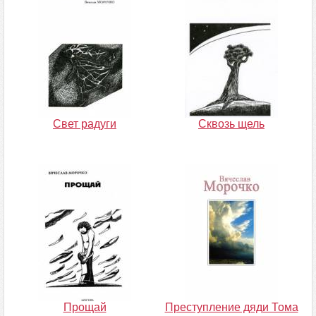
Свет радуги
Сквозь щель
Прощай
Преступление дяди Тома