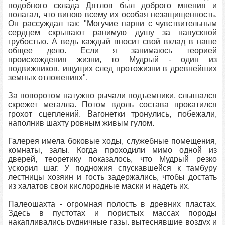
подобного склада Дятлов был доброго мнения и
полагал, что виною всему их особая незащищенность.
Он рассуждал так: "Могучие парни с чувствительным
сердцем скрывают ранимую душу за напускной
грубостью. А ведь каждый вносит свой вклад в наше
общее дело. Если я занимаюсь теорией
происхождения жизни, то Мудрый - один из
подвижников, ищущих след протожизни в древнейших
земных отложениях".
За поворотом натужно рычали подъемники, слышался
скрежет металла. Потом вдоль состава прокатился
грохот сцеплений. Вагонетки тронулись, побежали,
наполнив шахту ровным живым гулом.
Галерея имела боковые ходы, служебные помещения,
комнаты, залы. Когда проходили мимо одной из
дверей, теоретику показалось, что Мудрый резко
ускорил шаг. У подножия спускавшейся к тамбуру
лестницы хозяин и гость задержались, чтобы достать
из халатов свои кислородные маски и надеть их.
Палеошахта - огромная полость в древних пластах.
Здесь в пустотах и пористых массах породы
накапливались рудничные газы, вытеснявшие воздух и