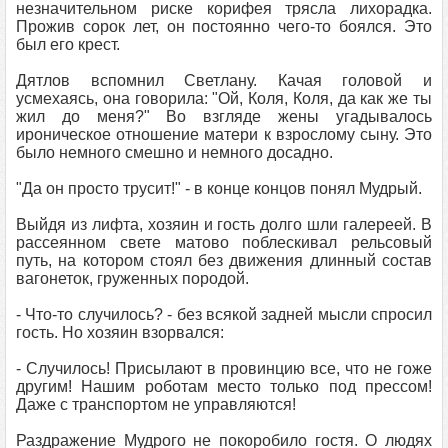
незначительном риске корифея трясла лихорадка.
Прожив сорок лет, он постоянно чего-то боялся. Это
был его крест.
Дятлов вспомнил Светлану. Качая головой и
усмехаясь, она говорила: "Ой, Коля, Коля, да как же ты
жил до меня?" Во взгляде жены угадывалось
ироническое отношение матери к взрослому сыну. Это
было немного смешно и немного досадно.
"Да он просто трусит!" - в конце концов понял Мудрый.
Выйдя из лифта, хозяин и гость долго шли галереей. В
рассеянном свете матово поблескивал рельсовый
путь, на котором стоял без движения длинный состав
вагонеток, груженных породой.
- Что-то случилось? - без всякой задней мысли спросил
гость. Но хозяин взорвался:
- Случилось! Присылают в провинцию все, что не гоже
другим! Нашим роботам место только под прессом!
Даже с транспортом не управляются!
Раздражение Мудрого не покоробило гостя. О людях