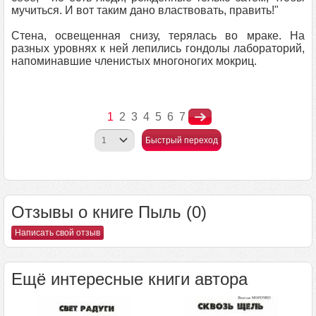
мучиться. И вот таким дано властвовать, править!"
Стена, освещенная снизу, терялась во мраке. На
разных уровнях к ней лепились гондолы лабораторий,
напоминавшие членистых многоногих мокриц.
1
2
3
4
5
6
7
Быстрый переход
Отзывы о книге Пыль (0)
Написать свой отзыв
Ещё интересные книги автора