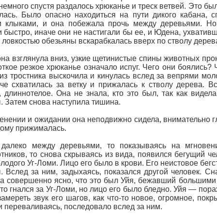
немного спустя раздалось хрюканье и треск ветвей. Это бы
лась. Было опасно находиться на пути дикого кабана, 
и клыками, и она побежала прочь между деревьями. Но
 быстро, иначе они не настигали бы ее, и Юдена, ухвативш
с ловкостью обезьяны вскарабкалась вверх по стволу дерев
она взглянула вниз, узкие щетинистые спины животных прон
откое резкое хрюканье означало испуг. Чего они боялись
из тростника выскочила и кинулась вслед за вепрями мол
че схватилась за ветку и прижалась к стволу дерева. В
, длиннотелое. Она не знала, кто это был, так как видел
. Затем снова наступила тишина.
енении и ожидании она неподвижно сидела, внимательно гля
рому прижималась.
, далеко между деревьями, то показываясь на мгновен
тников, то снова скрываясь из вида, появился бегущий че
лодого Уг-Ломи. Лицо его было в крови. Его неистовое бегс
 Вслед за ним, задыхаясь, показался другой человек. Сна
а совершенно ясно, что это был Уйя, бежавший большими
дто гнался за Уг-Ломи, но лицо его было бледно. Уйя — по
замереть звук его шагов, как что-то новое, огромное, по
 переваливаясь, последовало вслед за ним.