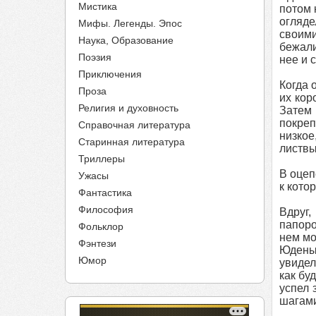
Мистика
потом 
огляде
Мифы. Легенды. Эпос
своим
Наука, Образование
бежали
Поэзия
нее и 
Приключения
Когда 
Проза
их кор
Религия и духовность
Затем 
покреп
Справочная литература
низкое
Старинная литература
листвы
Триллеры
В оцеп
Ужасы
к кото
Фантастика
Философия
Вдруг
папоро
Фольклор
нем мо
Фэнтези
Юдены.
Юмор
увидел
как бу
успел 
шагами