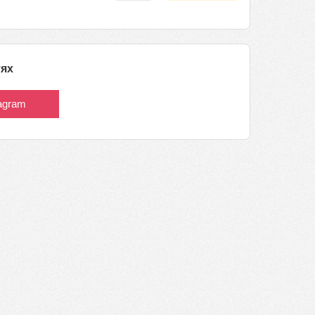
тях
tagram