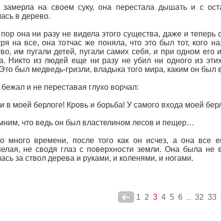
 замерла на своем суку, она перестала дышать и с ос
ась в дерево.
 пор она ни разу не видела этого существа, даже и теперь 
ря на все, она тотчас же поняла, что это был тот, кого 
во, им пугали детей, пугали самих себя, и при одном его
а. Никто из людей еще ни разу не убил ни одного из эт
 Это был медведь-гризли, владыка того мира, каким он был 
 бежал и не переставая глухо ворчал:
 в моей берлоге! Кровь и борьба! У самого входа моей берл
ним, что ведь он был властелином лесов и пещер…
 много времени, после того как он исчез, а она все е
елая, не сводя глаз с поверхности земли. Она была не 
ась за ствол дерева и руками, и коленями, и ногами.
1
2
3
4
5
6
32
33
...