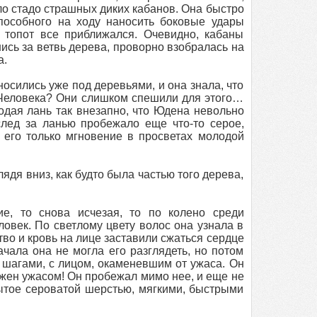
ло стадо страшных диких кабанов. Она быстро
способного на ходу наносить боковые удары
 топот все приближался. Очевидно, кабаны
ись за ветвь дерева, проворно взобралась на
а.
осились уже под деревьями, и она знала, что
? Человека? Они слишком спешили для этого…
одая лань так внезапно, что Юдена невольно
след за ланью пробежало еще что-то серое,
а его только мгновение в просветах молодой
дя вниз, как будто была частью того дерева,
ие, то снова исчезая, то по колено среди
ловек. По светлому цвету волос она узнала в
тво и кровь на лице заставили сжаться сердце
чала она не могла его разглядеть, но потом
 шагами, с лицом, окаменевшим от ужаса. Он
ражен ужасом! Он пробежал мимо нее, и еще не
крытое сероватой шерстью, мягкими, быстрыми