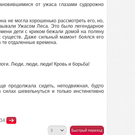
тановившимися от ужаса глазами судорожно
она не могла хорошенько рассмотреть его, но,
называли Ужасом Леса. Это было легендарное
 имени дети с криком бежали домой на поляну
их существ. Даже сильный мамонт боялся его
в те отдаленные времена.
оги. Люди, люди, люди! Кровь и борьба!
ще продолжала сидеть, неподвижная, будто
в силах шевельнуться и только инстинктивно
34
Быстрый переход