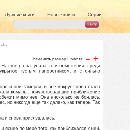
Лучшие книги
Новые книги
Серии
ца 3
-
+
Изменить размер шрифта
 Наконец она упала в изнеможении среди
укрытое густым папоротником, и с сильно
оро и они замерли, и все вокруг снова стало
жали комары, почувствовавшие приближение
обежит мимо нее. Она нисколько не боялась.
с, но никогда еще так далеко, как теперь. Так
ла и снова прислушалась.
 яснее по мере того, как приближался к ней,