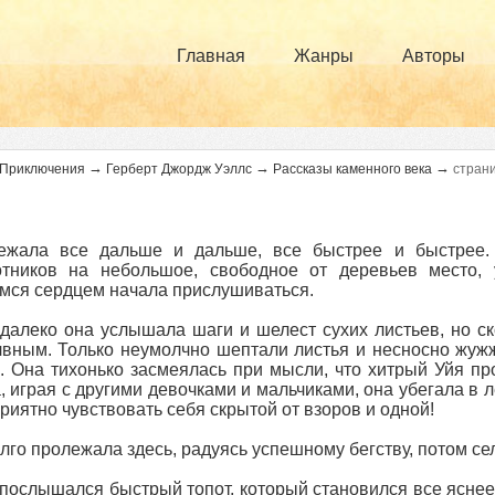
Главная
Жанры
Авторы
→
→
→
Приключения
Герберт Джордж Уэллс
Рассказы каменного века
страни
ежала все дальше и дальше, все быстрее и быстрее.
отников на небольшое, свободное от деревьев место, 
ся сердцем начала прислушиваться.
 далеко она услышала шаги и шелест сухих листьев, но ск
вным. Только неумолчно шептали листья и несносно жуж
. Она тихонько засмеялась при мысли, что хитрый Уйя пр
, играя с другими девочками и мальчиками, она убегала в ле
риятно чувствовать себя скрытой от взоров и одной!
лго пролежала здесь, радуясь успешному бегству, потом се
послышался быстрый топот, который становился все яснее и