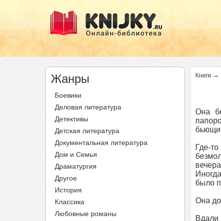
→
Жанры
Книги
Боевики
Деловая литература
Она б
Детективы
папор
бьющим
Детская литература
Документальная литература
Где-то
Дом и Семья
безмол
вечера
Драматургия
Иногда
Другое
было п
История
Она до
Классика
Любовные романы
Вдали 