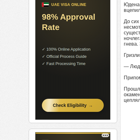
Юдена
вцепил
До сих
несмот
сущест
ночлег
гнева.
Гризли
— Люди
Припом
Прошло
окамен
цеплял