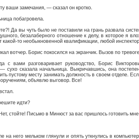
ту ваши замечания, — сказал он кротко.
ница побагровела.
те?! Да вы чуть было не поставили на грань развала сист
ушного, безалаберного отношение к делу, в которое я влож
т какой-то необыкновенной квалификации, любой инспекто
кал вотчер. Борис покосился на экранчик. Вызов по тревог
да с вами разговаривает руководство, Борис Викторов
 — сухо сказала начальница. Выкричавшись, она постепен
ить пустому месту занимать должность в своем отделе. Есл
оручениям, объявлю выговор. Все!
встал.
решите идти?
Нет, стойте! Письмо в Минюст за вас пришлось готовить мне
ле на него мельком глянули и опять уткнулись в компьютер