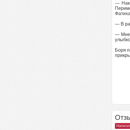
— Нако
Периме
Фатиха
— В ра
— Мне 
улыбко
Боря п
прикры
Отзы
Написат