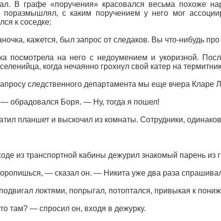
ал. В графе «поручения» красовался весьма похоже на
 поразмышлял, с каким поручением у него мог ассоциир
лся к соседке:
ночка, кажется, был запрос от следаков. Вы что-нибудь про
а посмотрела на него с недоумением и укоризной. Посл
 селенийца, когда нечаянно грохнул свой катер на термитник
апросу следственного департамента мы еще вчера Кларе Ль
— обрадовался Боря. — Ну, тогда я пошел!
атил планшет и выскочил из комнаты. Сотрудники, одинаков
оде из транспортной кабины дежурил знакомый парень из 
оропишься, — сказал он. — Никита уже два раза спрашивал
подвигал локтями, попрыгал, потоптался, привыкая к пони
то там? — спросил он, входя в дежурку.