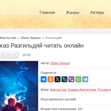
Главная
Жанры
Авторы
→
→
Фантастика
Юлия Черных
Разгильдяй
каз Разгильдяй читать онлайн
(0 / 0)
Автор:
Юлия Черных
Поделится :
Жанр:
Фантастика
,
Боевая фантастика
,
Русская 
Язык оригинала: русский
Возрастное ограничение: 16+