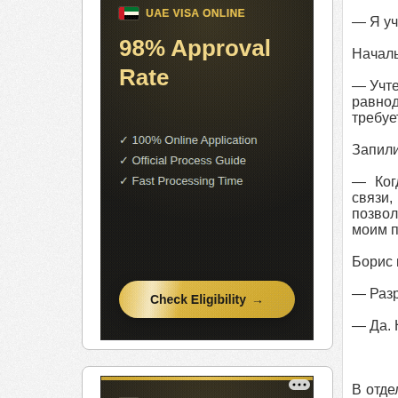
— Я уч
Началь
— Учте
равнод
требуе
Запили
— Ког
связи,
позвол
моим п
Борис 
— Раз
— Да. 
В отде