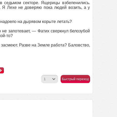
в седьмом секторе. Ящерицы взбеленились.
. Я Лехе не доверяю пока людей возить, а у
 надоело на дырявом корыте летать?
 не запотевает, — Фатих сверкнул белозубой
кой-то?
 засмеют. Разве на Земле работа? Баловство,
Быстрый переход