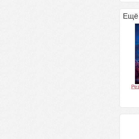
Ещё 
Рез