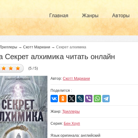
Главная
Жанры
Авторы
→
→
Триллеры
Скотт Мариани
Секрет алхимика
а Секрет алхимика читать онлайн
(5 / 5)
Автор:
Скотт Мариани
Поделится :
Жанр:
Триллеры
Серия:
Бен Хоуп
Язык оригинала: английский