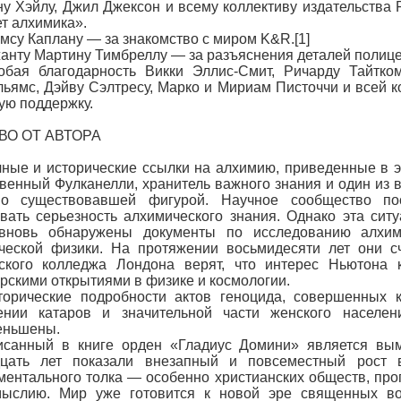
Хэйлу, Джил Джексон и всему коллективу издательства 
т алхимика».
у Каплану — за знакомство с миром K&R.[1]
ту Мартину Тимбреллу — за разъяснения деталей полице
я благодарность Викки Эллис-Смит, Ричарду Тайткомб
ьямс, Дэйву Сэлтресу, Марко и Мириам Писточчи и всей 
ую поддержку.
О ОТ АВТОРА
е и исторические ссылки на алхимию, приведенные в эт
венный Фулканелли, хранитель важного знания и один из 
но существовавшей фигурой. Научное сообщество по
вать серьезность алхимического знания. Однако эта сит
вновь обнаружены документы по исследованию алхим
ческой физики. На протяжении восьмидесяти лет они с
ского колледжа Лондона верят, что интерес Ньютона 
рскими открытиями в физике и космологии.
ические подробности актов геноцида, совершенных ка
ении катаров и значительной части женского населе
еньшены.
нный в книге орден «Гладиус Домини» является вым
дцать лет показали внезапный и повсеместный рост в
ентального толка — особенно христианских обществ, про
мыслию. Мир уже готовится к новой эре священных во