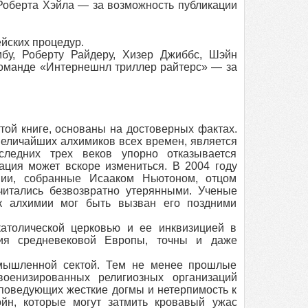
Роберта Хэйла — за возможность публикации
йских процедур.
у, Роберту Райдеру, Хизер Джиббс, Шэйн
команде «Интернешнл триллер райтерс» — за
ой книге, основаны на достоверных фактах.
величайших алхимиков всех времен, является
следних трех веков упорно отказывается
уация может вскоре измениться. В 2004 году
ии, собранные Исааком Ньютоном, отцом
читались безвозвратно утерянными. Ученые
к алхимии мог быть вызван его поздними
толической церковью и ее инквизицией в
ния средневековой Европы, точны и даже
ышленной сектой. Тем не менее прошлые
оенизированных религиозных организаций
поведующих жесткие догмы и нетерпимость к
йн, которые могут затмить кровавый ужас