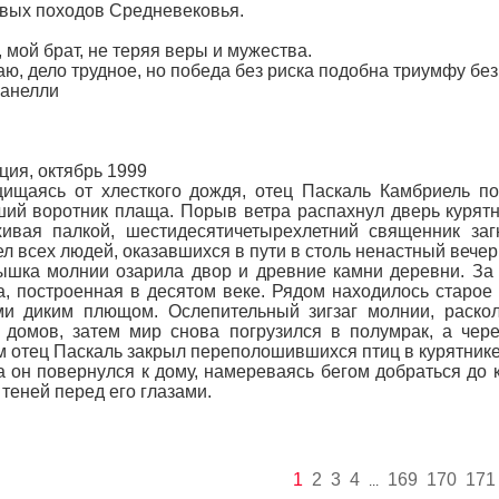
вых походов Средневековья.
ой брат, не теряя веры и мужества.
, дело трудное, но победа без риска подобна триумфу без
нелли
ия, октябрь 1999
аясь от хлесткого дождя, отец Паскаль Камбриель по
ий воротник плаща. Порыв ветра распахнул дверь курятн
ивая палкой, шестидесятичетырехлетний священник заг
л всех людей, оказавшихся в пути в столь ненастный вечер
а молнии озарила двор и древние камни деревни. За с
, построенная в десятом веке. Рядом находилось старое
ми диким плющом. Ослепительный зигзаг молнии, раско
домов, затем мир снова погрузился в полумрак, а чере
 отец Паскаль закрыл переполошившихся птиц в курятнике 
он повернулся к дому, намереваясь бегом добраться до 
 теней перед его глазами.
1
2
3
4
169
170
171
...