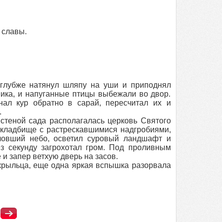
 славы.
глубже натянул шляпу на уши и приподнял
ика, и напуганные птицы выбежали во двор.
нал кур обратно в сарай, пересчитал их и
.
теной сада располагалась церковь Святого
 кладбище с растрескавшимися надгробиями,
ловший небо, осветил суровый ландшафт и
з секунду загрохотал гром. Под проливным
и запер ветхую дверь на засов.
крыльца, еще одна яркая вспышка разорвала