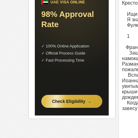
Кресто
Ищи, м
Я знаю
Фулка
1
Франц
Защищ
намокш
Размах
пожале
Вспышк
Иоанна
увиты
крыши 
дождем
Когда 
завесу