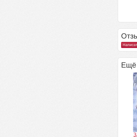
Отзы
Написат
Ещё 
З