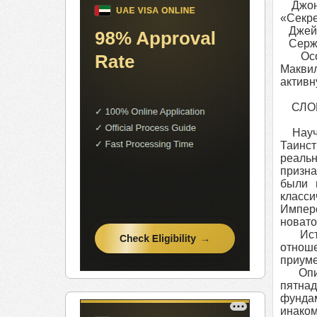
Джону 
«Секре
Джеймс
Сержан
Особа
Маквил
активн
СЛОВ
Научны
Таинст
реаль
призна
были 
класси
Импер
новато
Истор
отнош
приум
Описа
пятна
фундам
инако