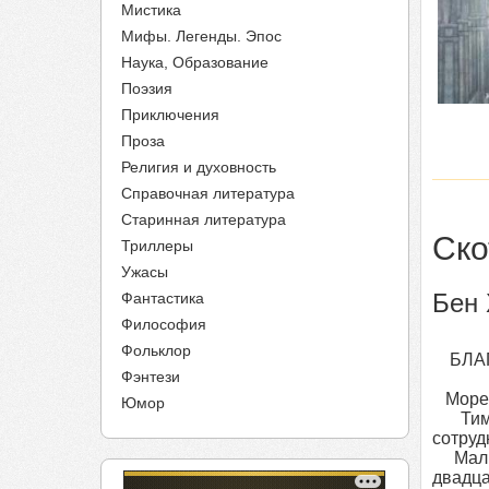
Мистика
Мифы. Легенды. Эпос
Наука, Образование
Поэзия
Приключения
Проза
Религия и духовность
Справочная литература
Старинная литература
Ско
Триллеры
Ужасы
Бен 
Фантастика
Философия
Фольклор
БЛАГ
Фэнтези
Море и
Юмор
Тиму 
сотруд
Малко
двадца