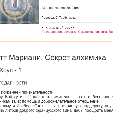
Дата написания: 2010 год
Перевод: С. Трофимова
Книги из этой серии:
Последнее пророчество
;
Сокровище еретика
;
За
тт Мариани. Секрет алхимика
Хоуп - 1
ОДАРНОСТИ
скренней признательности:
Бэйтсу из «Поллингер лимитед» — за его бесценное р
никам за их помощь и доброжелательное отношение.
лму и Изабелл Скотт — за постоянную поддержку, неуг
ть литров доброго французского вина, дабы поощрить меня