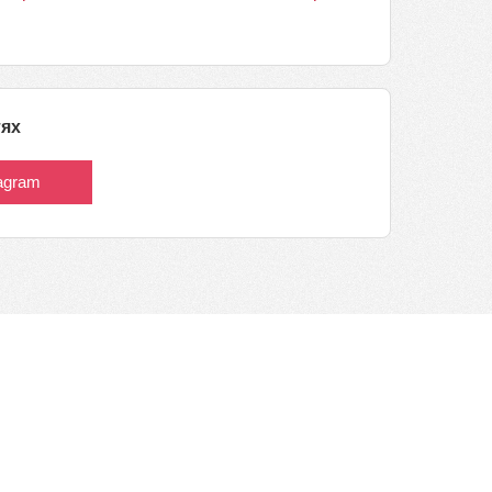
тях
tagram