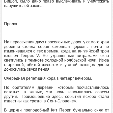
Бишоп, было дано право выслеживать и уничтожать
нарушителей закона.
Пролог
На пересечении двух проселочных дорог, у самого края
деревни стояла серая каменная церковь, почти не
изменившаяся с тех времен, когда на английский трон
взошел Генрих V. Ее украшенные витражами окна
светились в темноте холодной ноябрьской ночи. Из-за
старинной, обитой железом и увитой плющом двери
доносились звуки пения.
Очередная репетиция хора в четверг вечером.
Но обитателям деревни, которым посчастливилось
остаться в живых, эта ночь запомнилась совсем
другим. Произошедшие здесь события вскоре стали
известны как «резня в Сент-Эловене».
В церкви преподобный Кит Перри буквально сиял от