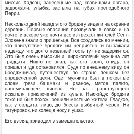
миссис Хадсон, занесенные над клавишами органа,
задрожали, улыбка застыла на губах преподобного
Перри.
Несколько дней назад этого бродягу видели на окраине
деревни. Первые опасения прозвучали в лавке и на
почте, и вскоре уже почти все из трехсот жителей Сент-
Эловена знали о пришельце. Все сходились во мнении,
что присутствие бродяги им неприятно, и выражали
надежду, что долго незваный гость тут не задержится.
Это был очень высокий и широкоплечий мужчина лет
тридцати. Никто не знал, как его зовут, откуда он
пришел и где остановился. Судя по внешнему виду, он
бродяжничал, путешествуя по стране пешком без
определенной цели. Одет мужчина был в покрытые
слоем грязи башмаки и рваное, мятое пальто,
напоминающее шинель. Но на странствующего
искателя приключений из культа Нью-эйдж бродяга
тоже не был похож, решили местные жители. Гладкое,
как у солдата, лицо, до блеска выбритый череп. Ни
татуировок, ни колец в носу и ушах.
Его взгляд приводил в замешательство.