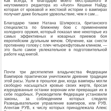
Как всегда, я благодарю моего бесстрашного и
неутомимого редактора из «Avon» Кешини Найду,
которая от кровавой и жестокой истории о вампирах
получает даже большее удовольствие, чем я сам…
Благодарю также Натана Шэлкросса, британского
специалиста по ближнему бою с применением
холодного оружия, который показал мне некоторые из
самых эффективных и коварных приемов боя
европейским дуэльным мечом. Обучение, как снести
противнику голову с плеч четырехфутовым клинком, —
это было самое увлекательное в подготовительной
работе над книгой.
Почти три десятилетия владычества Федерации
Вампиров практически уничтожили древние традиции
этой расы. Ушли в прошлое дни, когда вампиры могли
свободно насыщаться кровью своих жертв, бросая
изуродованные останки воронам или превращая их в
себе подобных. Руководители Федерации установили
законы, за соблюдением которых следило
Разведывательное управление вампиров, или РУВ.
Агентам РУВ, к числу которых принадлежала Алекс