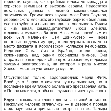
гордости, слушая, как стройные голоса четырнадцати
хористов взмывают к высоким сводам. Недостаток
вокальных данных с лихвой компенсировался
энтузиазмом. Громче всех звучал голос Рика Соутера,
деревенского мясника; его глубокий баритон был лишь
слегка грубоват и почти попадал в тональность. Рядом
с ним юная, семнадцатилетняя Люси Блейкли,
отдающая музыке себя всю. Но самым способным из
всех был маленький Сэм Дринкуотер — через
несколько недель ему предстояло держать экзамен на
место дисканта в Королевском колледже Кембриджа.
Родители Сэма, Лиз и Брайан, стояли рядом,
склонившись над одним сборником гимнов. Они
старательно выводили «Все ярко и красиво», ведомые
звуками электрооргана, на котором играла миссис
Хадсон, местная учительница музыки.
Отсутствовал только водопроводчик Чарли Фитч.
Вообще-то Чарли отличался пунктуальностью, но в
последнее время тяжело болела его престарелая мать,
и Перри молился, чтобы не случилось ничего ужасного.
Вдруг послышался хлопок двери за спиной хористов.
Несколько человек оглянулись — в дверном проеме
стоял мужчина и пристально смотрел на них. Пальцы