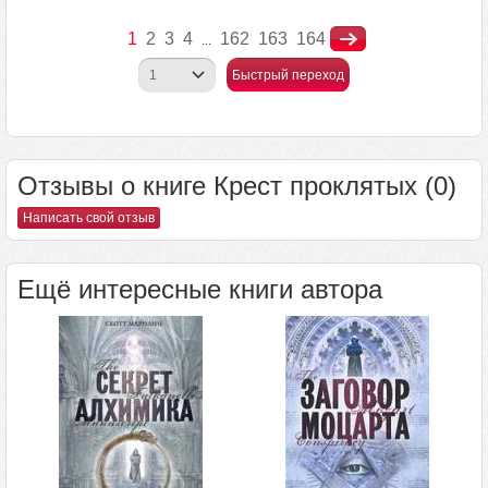
1
2
3
4
162
163
164
...
Быстрый переход
Отзывы о книге Крест проклятых (0)
Написать свой отзыв
Ещё интересные книги автора