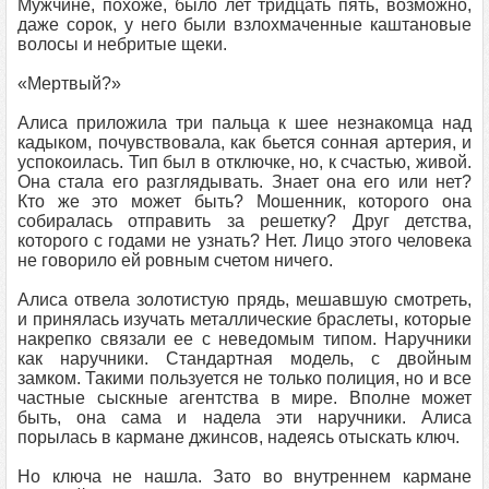
Мужчине, похоже, было лет тридцать пять, возможно,
даже сорок, у него были взлохмаченные каштановые
волосы и небритые щеки.
«Мертвый?»
Алиса приложила три пальца к шее незнакомца над
кадыком, почувствовала, как бьется сонная артерия, и
успокоилась. Тип был в отключке, но, к счастью, живой.
Она стала его разглядывать. Знает она его или нет?
Кто же это может быть? Мошенник, которого она
собиралась отправить за решетку? Друг детства,
которого с годами не узнать? Нет. Лицо этого человека
не говорило ей ровным счетом ничего.
Алиса отвела золотистую прядь, мешавшую смотреть,
и принялась изучать металлические браслеты, которые
накрепко связали ее с неведомым типом. Наручники
как наручники. Стандартная модель, с двойным
замком. Такими пользуется не только полиция, но и все
частные сыскные агентства в мире. Вполне может
быть, она сама и надела эти наручники. Алиса
порылась в кармане джинсов, надеясь отыскать ключ.
Но ключа не нашла. Зато во внутреннем кармане