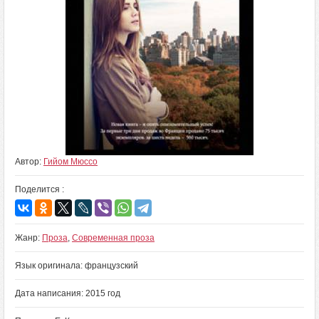
Автор:
Гийом Мюссо
Поделится :
Жанр:
Проза
,
Современная проза
Язык оригинала: французский
Дата написания: 2015 год