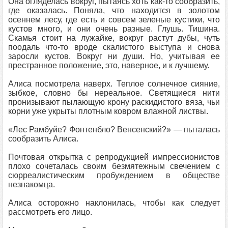
Она огляделась вокруг, пытаясь хоть как-то сообразить,
где оказалась. Поняла, что находится в золотом
осеннем лесу, где есть и совсем зеленые кустики, что
кустов много, и они очень разные. Глушь. Тишина.
Скамья стоит на лужайке, вокруг растут дубы, чуть
поодаль что-то вроде скалистого выступа и снова
заросли кустов. Вокруг ни души. Но, учитывая ее
престранное положение, это, наверное, и к лучшему.
Алиса посмотрела наверх. Теплое солнечное сияние,
зыбкое, словно бы нереальное. Светящиеся нити
пронизывают пылающую крону раскидистого вяза, чьи
корни уже укрыты плотным ковром влажной листвы.
«Лес Рамбуйе? Фонтенбло? Венсенский?» — пыталась
сообразить Алиса.
Почтовая открытка с репродукцией импрессионистов
плохо сочеталась своим безмятежным свечением с
сюрреалистическим пробуждением в обществе
незнакомца.
Алиса осторожно наклонилась, чтобы как следует
рассмотреть его лицо.