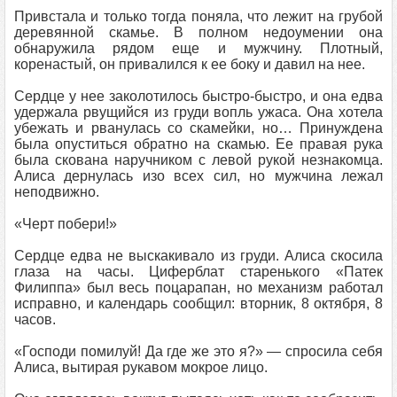
Привстала и только тогда поняла, что лежит на грубой
деревянной скамье. В полном недоумении она
обнаружила рядом еще и мужчину. Плотный,
коренастый, он привалился к ее боку и давил на нее.
Сердце у нее заколотилось быстро-быстро, и она едва
удержала рвущийся из груди вопль ужаса. Она хотела
убежать и рванулась со скамейки, но… Принуждена
была опуститься обратно на скамью. Ее правая рука
была скована наручником с левой рукой незнакомца.
Алиса дернулась изо всех сил, но мужчина лежал
неподвижно.
«Черт побери!»
Сердце едва не выскакивало из груди. Алиса скосила
глаза на часы. Циферблат старенького «Патек
Филиппа» был весь поцарапан, но механизм работал
исправно, и календарь сообщил: вторник, 8 октября, 8
часов.
«Господи помилуй! Да где же это я?» — спросила себя
Алиса, вытирая рукавом мокрое лицо.