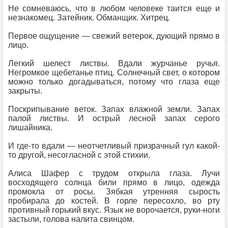
Не сомневаюсь, что в любом человеке таится еще и
незнакомец. Затейник. Обманщик. Хитрец.
Первое ощущение — свежий ветерок, дующий прямо в
лицо.
Легкий шелест листвы. Вдали журчанье ручья.
Негромкое щебетанье птиц. Солнечный свет, о котором
можно только догадываться, потому что глаза еще
закрыты.
Поскрипывание веток. Запах влажной земли. Запах
палой листвы. И острый лесной запах серого
лишайника.
И где-то вдали — неотчетливый призрачный гул какой-
то другой, несогласной с этой стихии.
Алиса Шафер с трудом открыла глаза. Лучи
восходящего солнца били прямо в лицо, одежда
промокла от росы. Зябкая утренняя сырость
пробирала до костей. В горле пересохло, во рту
противный горький вкус. Язык не ворочается, руки-ноги
застыли, голова налита свинцом.